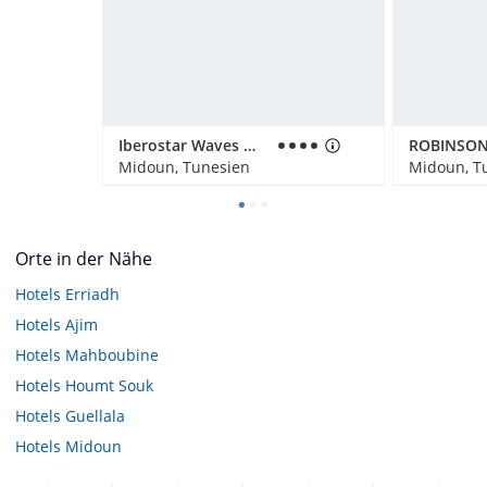
Iberostar Waves Mehari Djerba
Midoun, Tunesien
Midoun, T
Orte in der Nähe
Hotels
Erriadh
Hotels
Ajim
Hotels
Mahboubine
Hotels
Houmt Souk
Hotels
Guellala
Hotels
Midoun