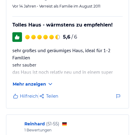
Vor 14 Jahren • Verreist als Familie im August 2011
Tolles Haus - wärmstens zu empfehlen!
5,6
/ 6
sehr großes und geräumiges Haus, ideal für 1-2
Familien
sehr sauber
das Haus ist noch relativ neu und in einem super
Zustand
Mehr anzeigen
wir waren mit dem Handy in Sidi Jmour gut erreichbar
Hilfreich
Teilen
- das ist auch vorteilhaft, wenn man ein Taxi rufen
möchte, da direkt beim Haus fast kein Verkehr ist und
man selbst an der Hauptstraße mit längeren
Wartezeiten rechnen müßte.
Reinhard
(
51-55
)
1
Bewertungen