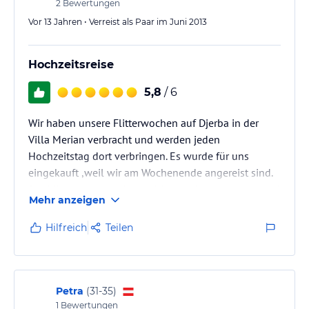
2
Bewertungen
Vor 13 Jahren • Verreist als Paar im Juni 2013
Hochzeitsreise
5,8
/ 6
Wir haben unsere Flitterwochen auf Djerba in der
Villa Merian verbracht und werden jeden
Hochzeitstag dort verbringen. Es wurde für uns
eingekauft ,weil wir am Wochenende angereist sind.
Der Mietwagen wurde uns bis ans Haus gebracht und
Mehr anzeigen
dort auch wieder abgeholt. Der Reiseleiter hat uns am
Schalter abgeholt und bis zu Checkin wieder
Hilfreich
Teilen
zurückbegleitet. Vielen Dank nochmal für den tollen
Hochzeitsservice mit Blumen und Wein und netter
Deko. Der Pool ist ein Salzwasserpool und das Meer
fehlt dabei nicht. Wer es absolut…
Petra
(
31-35
)
1
Bewertungen