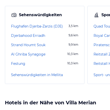
Sehenswürdigkeiten
Spor
Flughafen Djerba-Zarzis (DJE)
3,5
km
Quad Tou
Djerbahood Erriadh
9,6
km
Royal Car
Strand Houmt Souk
9,9
km
Piratens
Al Ghriba Synagoge
10,3
km
Reitstall
Festung
10,3
km
Reitstall
Sehenswürdigkeiten in Mellita
Sport- un
Hotels in der Nähe von Villa Merian