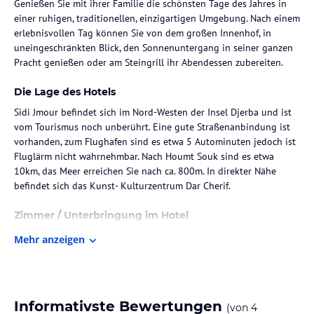
Genießen Sie mit ihrer Familie die schönsten Tage des Jahres in
einer ruhigen, traditionellen, einzigartigen Umgebung. Nach einem
erlebnisvollen Tag können Sie von dem großen Innenhof, in
uneingeschränkten Blick, den Sonnenuntergang in seiner ganzen
Pracht genießen oder am Steingrill ihr Abendessen zubereiten.
Die Lage des Hotels
Sidi Jmour befindet sich im Nord-Westen der Insel Djerba und ist
vom Tourismus noch unberührt. Eine gute Straßenanbindung ist
vorhanden, zum Flughafen sind es etwa 5 Autominuten jedoch ist
Fluglärm nicht wahrnehmbar. Nach Houmt Souk sind es etwa
10km, das Meer erreichen Sie nach ca. 800m. In direkter Nähe
befindet sich das Kunst- Kulturzentrum Dar Cherif.
Zimmer / Unterbringung im Hotel
Auf 280qm finden 6 Personen ausreichend Platz. Es sind 4
Mehr anzeigen
Schlafzimmer, 2 Bäder und 3 Toiletten vorhanden. Ein
Schlafzimmer mit Bad liegt im ersten Stock und ist über den Hof
erreichbar. Die Küche ist mit modernsten Geräten eingerichtet.
Natürlich verfügt das Haus auch über eine Klimaanlage.
Informativste Bewertungen
(von
4