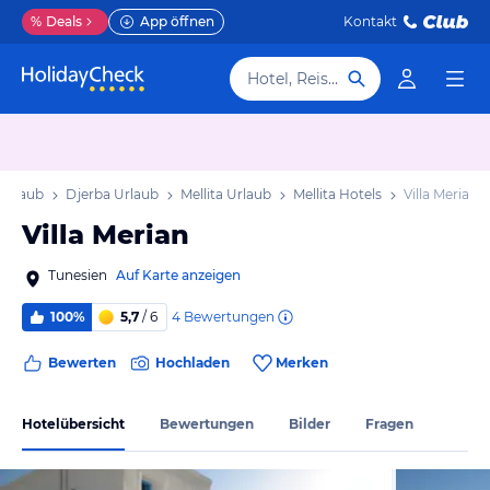
%
Deals
App öffnen
Kontakt
Hotel, Reiseziel
 Urlaub
Djerba Urlaub
Mellita Urlaub
Mellita Hotels
Villa Merian
Villa Merian
Tunesien
Auf Karte anzeigen
4
Bewertungen
100%
5,7
/ 6
Bewerten
Hochladen
Merken
Hotelübersicht
Bewertungen
Bilder
Fragen