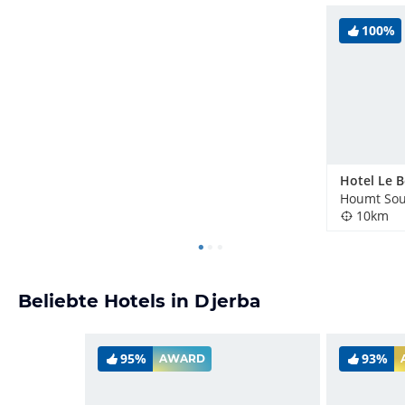
100%
Houmt Sou
10km
Beliebte Hotels in Djerba
95%
93%
AWARD