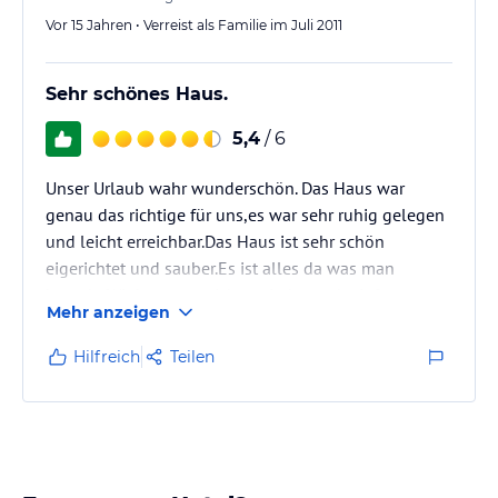
Vor 15 Jahren • Verreist als Familie im Juli 2011
Sehr schönes Haus.
5,4
/ 6
Unser Urlaub wahr wunderschön. Das Haus war
genau das richtige für uns,es war sehr ruhig gelegen
und leicht erreichbar.Das Haus ist sehr schön
eigerichtet und sauber.Es ist alles da was man
braucht.Wir kommen sicher wieder und wir freuen
Mehr anzeigen
uns schon darauf.Danke für alles es war sehr schön!
Hilfreich
Teilen
Familie K. aus Österreich.
sim karte fürs Handy ist nicht schlecht.