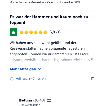
Preis-/Leistungsverhältnis dieses Hauses ist echt
Vor 14 Jahren • Verreist als Paar im November 2011
ausgezeichnet und wir kommen gerne wieder
Es war der Hammer und kaum noch zu
wie zu erwarten war es im August sehr heiß; im
toppen!
überdachten Hof…
5,9
/ 6
Wir haben uns sehr wohl gefühlt und der
Reseveranstalter hat hervoragende Tagesturen
angeboten. Können wir nur empfehlen. Das Preis-
Leistungsverhältnis hat noch gestimmt. Viel spass !!
Mehr anzeigen
Hilfreich
Teilen
Bettina
(
36-40
)
1
Bewertungen