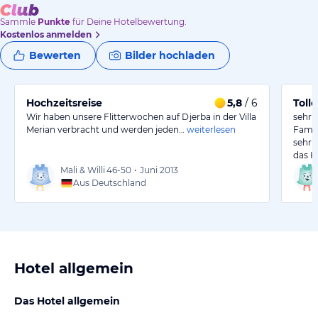
Sammle
Punkte
für Deine Hotelbewertung.
Kostenlos anmelden
Bewerten
Bilder hochladen
Hochzeitsreise
5,8
/ 6
Toll
Wir haben unsere Flitterwochen auf Djerba in der Villa
sehr 
Merian verbracht und werden jeden…
weiterlesen
Famil
sehr 
das H
Mali & Willi
46-50
•
Juni 2013
Aus Deutschland
Hotel allgemein
Das Hotel allgemein