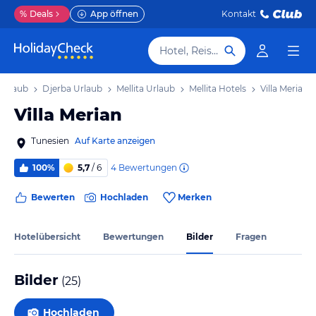
%
Deals
App öffnen
Kontakt
Hotel, Reiseziel
 Urlaub
Djerba Urlaub
Mellita Urlaub
Mellita Hotels
Villa Merian
Villa Merian
Tunesien
Auf Karte anzeigen
4
Bewertungen
100%
5,7
/ 6
Bewerten
Hochladen
Merken
Hotelübersicht
Bewertungen
Bilder
Fragen
Bilder
(
25
)
Hochladen