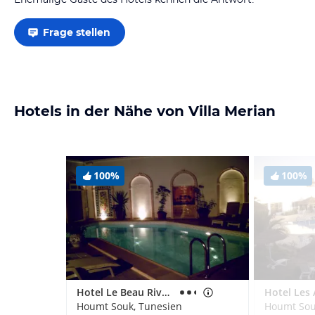
Frage stellen
Hotels in der Nähe von Villa Merian
100%
100%
Hotel Le Beau Rivage
Hotel Les 
Houmt Souk, Tunesien
Houmt Sou