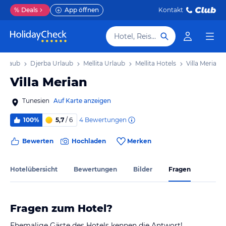
%
Deals
App öffnen
Kontakt
Hotel, Reiseziel
 Urlaub
Djerba Urlaub
Mellita Urlaub
Mellita Hotels
Villa Merian
Villa Merian
Tunesien
Auf Karte anzeigen
4
Bewertungen
100%
5,7
/ 6
Bewerten
Hochladen
Merken
Hotelübersicht
Bewertungen
Bilder
Fragen
Fragen zum Hotel?
Ehemalige Gäste des Hotels kennen die Antwort!