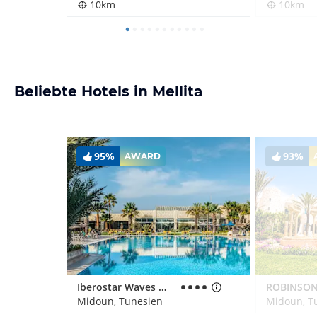
10km
10km
Beliebte Hotels in Mellita
95%
93%
AWARD
Iberostar Waves Mehari Djerba
Midoun, Tunesien
Midoun, T