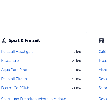
Sport & Freizeit
Reitstall Haschgalull
Café
1,2
km
Kiteschule
Texa
2,1
km
Aqua Park Pirate
Aish
2,9
km
Reitstall Zitouna
Rest
3,3
km
Djerba Golf Club
Salo
3,4
km
Sport- und Freizeitangebote in Midoun
Rest