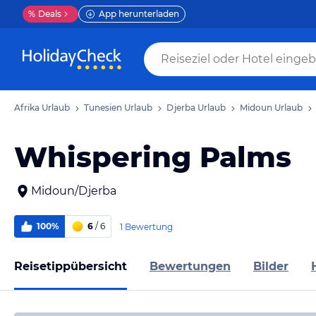
%
Deals
App herunterladen
Afrika Urlaub
Tunesien Urlaub
Djerba Urlaub
Midoun Urlaub
Whispering Palms
Midoun/Djerba
100%
6
/ 6
1 Bewertung
Reisetippübersicht
Bewertungen
Bilder