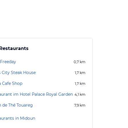
Restaurants
 Freeday
0,7
km
s City Steak House
1,7
km
a Cafe Shop
1,7
km
aurant im Hotel Palace Royal Garden
4,1
km
n de Thé Touareg
7,9
km
aurants in Midoun