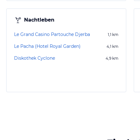
Nachtleben
Le Grand Casino Partouche Djerba
1,1
km
Le Pacha (Hotel Royal Garden)
4,1
km
Diskothek Cyclone
4,9
km