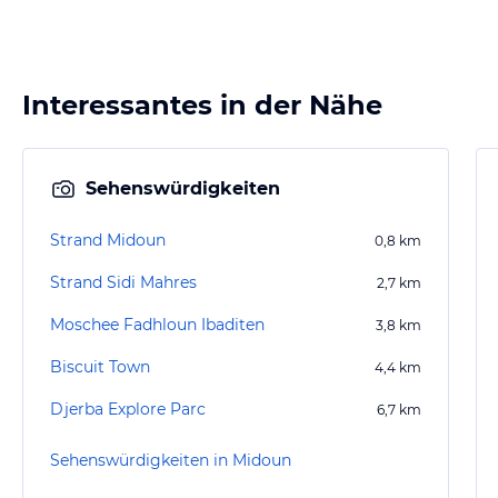
Interessantes in der Nähe
Sehenswürdigkeiten
Strand Midoun
0,8
km
Strand Sidi Mahres
2,7
km
Moschee Fadhloun Ibaditen
3,8
km
Biscuit Town
4,4
km
Djerba Explore Parc
6,7
km
Sehenswürdigkeiten in Midoun