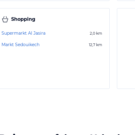
Shopping
Supermarkt Al Jasira
2,0
km
Markt Sedouikech
12,7
km