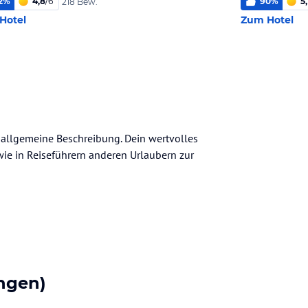
2
%
4,8
/
6
90
%
5,
218 Bew.
Hotel
Zum Hotel
e allgemeine Beschreibung. Dein wertvolles
n wie in Reiseführern anderen Urlaubern zur
ngen)