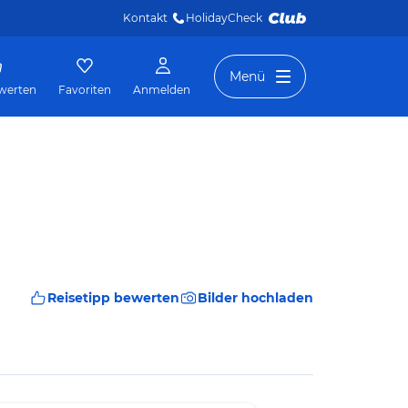
Kontakt
HolidayCheck 
Menü
werten
Favoriten
Anmelden
Reisetipp bewerten
Bilder hochladen