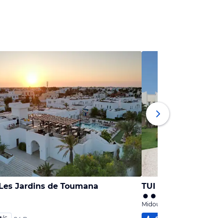
 Les Jardins de Toumana
TUI BLUE Palm Be
Midoun, Djerba