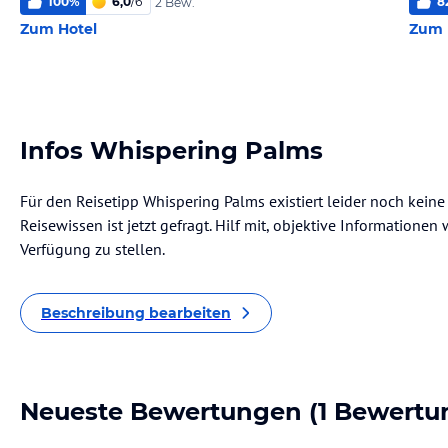
100
%
6,0
/
6
8
2 Bew.
Zum Hotel
Zum 
Infos Whispering Palms
Für den Reisetipp Whispering Palms existiert leider noch kein
Reisewissen ist jetzt gefragt. Hilf mit, objektive Informatione
Verfügung zu stellen.
Beschreibung bearbeiten
Neueste Bewertungen
(1 Bewertu