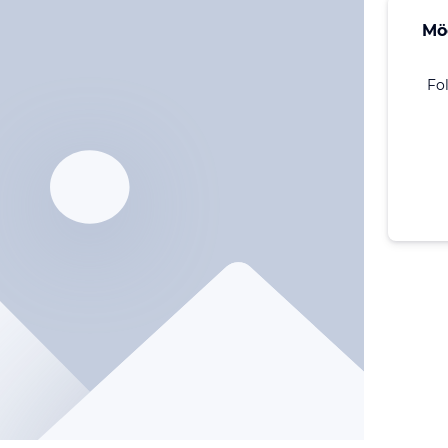
Mö
Fo