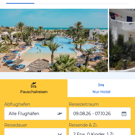
vom Hoteli
Pauschalreisen
Nur Hotel
Abflughafen
Reisezeitraum
Alle Flughäfen
09.08.26 - 07.10.26
Reisedauer
Reisende & Zi.
2 Erw, 0 Kinder, 1 Zi.