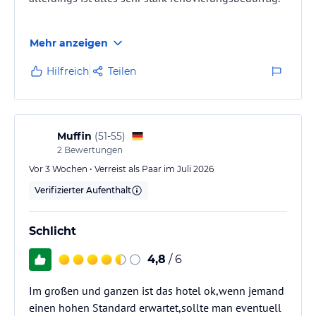
Das (Familien-) Zimmer hatte eine gute Aufteilung,
Mehr anzeigen
allerdings haben wir nur eine Schlüsselkarte
bekommen, was bei 4 Personen meiner Meinung
Hilfreich
Teilen
nach zu wenig ist.
Der Zustand des Zimmers war schon fast
katastrophal:
Muffin
(
51-55
)
Die Dusche war eine Dusch-Badewanne mit flattrigem
2
Bewertungen
Duschvorhang, so dass nach 4 Personen duschen das
Vor 3 Wochen • Verreist als Paar im Juli 2026
Badezimmer komplett unter Wasser stand
Verifizierter Aufenthalt
Die Duschstange kam…
Schlicht
4,8
/ 6
Im großen und ganzen ist das hotel ok,wenn jemand
einen hohen Standard erwartet,sollte man eventuell