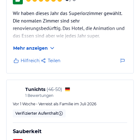
Wir haben dieses Jahr das Superiorzimmer gewählt.
Die normalen Zimmer sind sehr
renovierungsbedürftig. Das Hotel, die Animation und
das Essen sind aber wie jedes Jahr super.
Nur dieses Jahr müssen wir mehrmals täglich Strom-
Mehr anzeigen
und Wasserabschaltungen über mehrere Stunden
bemängeln. Keine Klimaanlage und Licht abends und
Hilfreich
Teilen
in der Nacht waren kaum auszuhalten. Haben uns
daher nachts draußen auf Strandliegen aufgehalten
und dort versucht zu schlafen, weil es im Zimmer zu
stickig war.
Tunichts
(
46-50
)
1
Bewertungen
Vor 1 Woche • Verreist als Familie im Juli 2026
Verifizierter Aufenthalt
Sauberkeit