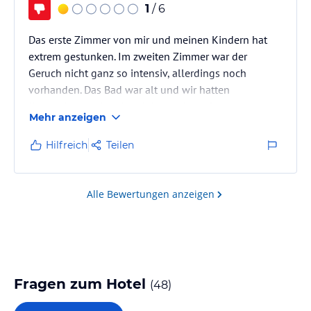
1
/ 6
Das erste Zimmer von mir und meinen Kindern hat
extrem gestunken. Im zweiten Zimmer war der
Geruch nicht ganz so intensiv, allerdings noch
vorhanden. Das Bad war alt und wir hatten
Kakerlaken und andere Mitbewohner. Das
Mehr anzeigen
versprochene Softgetränk jeden Tag habe ich nur auf
Nachfrage erhalten. Das Zimmer meiner Ehefrau war
Hilfreich
Teilen
in Ordnung.
Alle Bewertungen anzeigen
Fragen zum Hotel
(
48
)