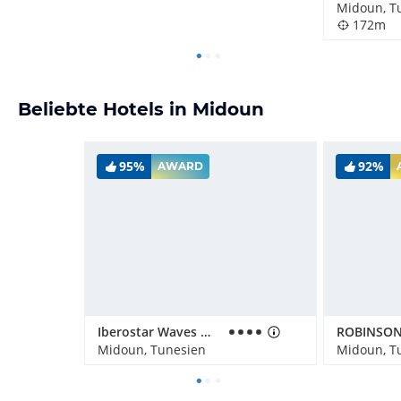
Midoun, T
172m
Beliebte Hotels in Midoun
95%
92%
AWARD
Iberostar Waves Mehari Djerba
Midoun, Tunesien
Midoun, T