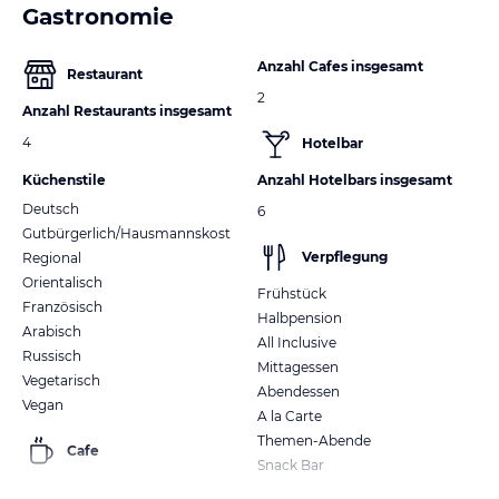
Gastronomie
Anzahl Cafes insgesamt
Restaurant
2
Anzahl Restaurants insgesamt
4
Hotelbar
Küchenstile
Anzahl Hotelbars insgesamt
Deutsch
6
Gutbürgerlich/Hausmannskost
Verpflegung
Regional
Orientalisch
Frühstück
Französisch
Halbpension
Arabisch
All Inclusive
Russisch
Mittagessen
Vegetarisch
Abendessen
Vegan
A la Carte
Themen-Abende
Cafe
Snack Bar