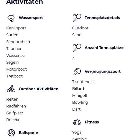
Aktivitäten
Wassersport
Tennisplatzdetails
Kanusport
Outdoor
Surfen
Sand
Schnorcheln
Anzahl Tennisplätze
Tauchen
Wasserski
4
Segeln
Motorboot
Vergnügungssport
Tretboot
Tischtennis
Billard
Outdoor-Aktivitäten
Minigolf
Reiten
Bowling
Radfahren
Dart
Golfplatz
Boccia
Fitness
Yoga
Ballspiele
Aerobic