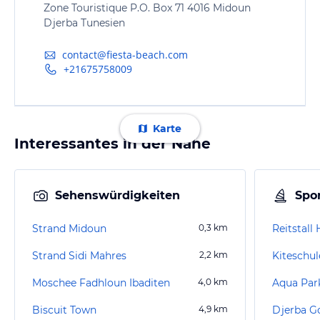
Zone Touristique P.O. Box 71 4016 Midoun
Djerba Tunesien
contact@fiesta-beach.com
+21675758009
Karte
Interessantes in der Nähe
Sehenswürdigkeiten
Spor
Strand Midoun
0,3
km
Reitstall
Strand Sidi Mahres
2,2
km
Kiteschul
Moschee Fadhloun Ibaditen
4,0
km
Aqua Park
Biscuit Town
4,9
km
Djerba Go