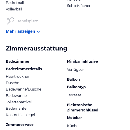
Basketball
Schließfächer
Volleyball
Tennisplatz
Mehr anzeigen
Zimmerausstattung
Badezimmer
Minibar inklusive
Badezimmerdetails
Verfügbar
Haartrockner
Balkon
Dusche
Balkontyp
Badewanne/Dusche
Terrasse
Badewanne
Toilettenartikel
Elektronische
Bademantel
Zimmerschlüssel
Kosmetikspiegel
Mobiliar
Zimmerservice
Küche