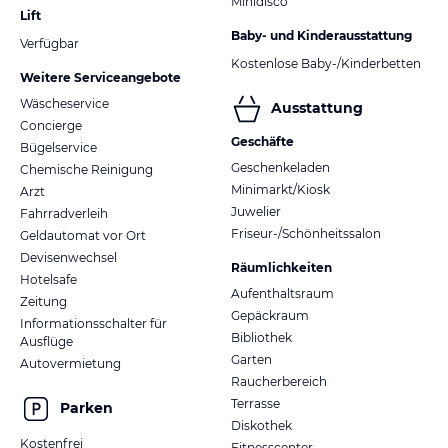
Minidisco
Lift
Baby- und Kinderausstattung
Verfügbar
Kostenlose Baby-/Kinderbetten
Weitere Serviceangebote
Wäscheservice
Ausstattung
Concierge
Geschäfte
Bügelservice
Geschenkeladen
Chemische Reinigung
Minimarkt/Kiosk
Arzt
Juwelier
Fahrradverleih
Friseur-/Schönheitssalon
Geldautomat vor Ort
Devisenwechsel
Räumlichkeiten
Hotelsafe
Aufenthaltsraum
Zeitung
Gepäckraum
Informationsschalter für
Bibliothek
Ausflüge
Garten
Autovermietung
Raucherbereich
Terrasse
Parken
Diskothek
Kostenfrei
Fitnesscenter