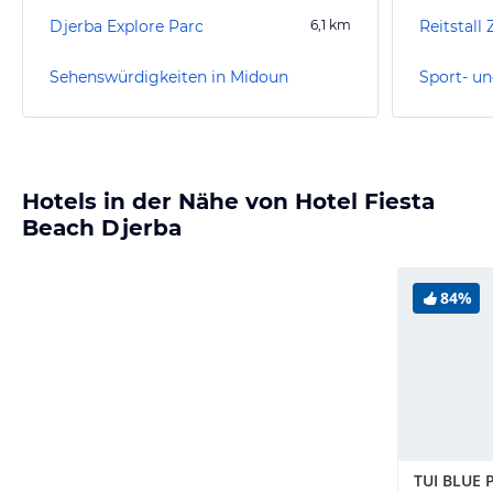
Djerba Explore Parc
6,1
km
Reitstall
Sehenswürdigkeiten in Midoun
Sport- un
Hotels in der Nähe von Hotel Fiesta
Beach Djerba
84%