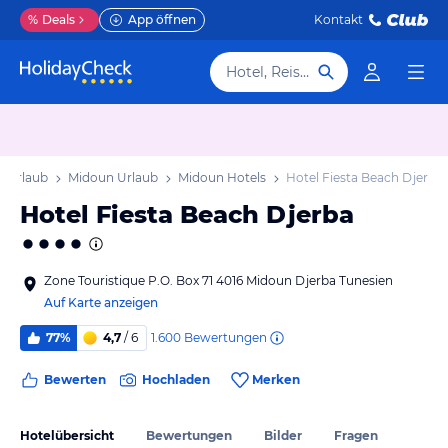
%
Deals
App öffnen
Kontakt
Hotel, Reiseziel
a Urlaub
Midoun Urlaub
Midoun Hotels
Hotel Fiesta Beach Djerba
Hotel Fiesta Beach Djerba
Zone Touristique P.O. Box 71 4016 Midoun Djerba Tunesien
Auf Karte anzeigen
1.600
Bewertungen
77%
4,7
/ 6
Bewerten
Hochladen
Merken
Hotelübersicht
Bewertungen
Bilder
Fragen