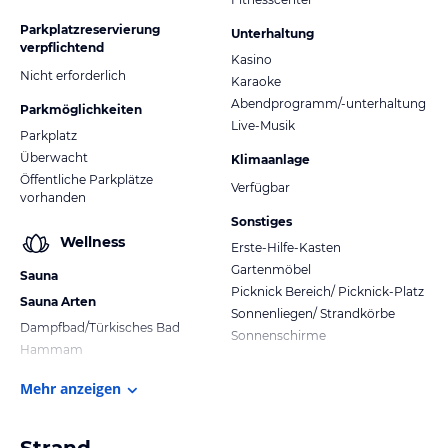
Parkplatzreservierung
Unterhaltung
verpflichtend
Kasino
Nicht erforderlich
Karaoke
Abendprogramm/-unterhaltung
Parkmöglichkeiten
Live-Musik
Parkplatz
Überwacht
Klimaanlage
Öffentliche Parkplätze
Verfügbar
vorhanden
Sonstiges
Wellness
Erste-Hilfe-Kasten
Gartenmöbel
Sauna
Picknick Bereich/ Picknick-Platz
Sauna Arten
Sonnenliegen/ Strandkörbe
Dampfbad/Türkisches Bad
Sonnenschirme
Hammam
Mehr anzeigen
Strand