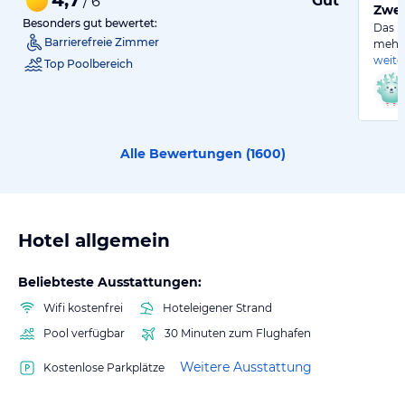
Gut
/ 6
Zwei
Besonders gut bewertet:
Das H
Barrierefreie Zimmer
mehre
weite
Top Poolbereich
Alle Bewertungen (
1600
)
Hotel allgemein
Beliebteste Ausstattungen:
Wifi kostenfrei
Hoteleigener Strand
Pool verfügbar
30 Minuten zum Flughafen
Weitere Ausstattung
Kostenlose Parkplätze