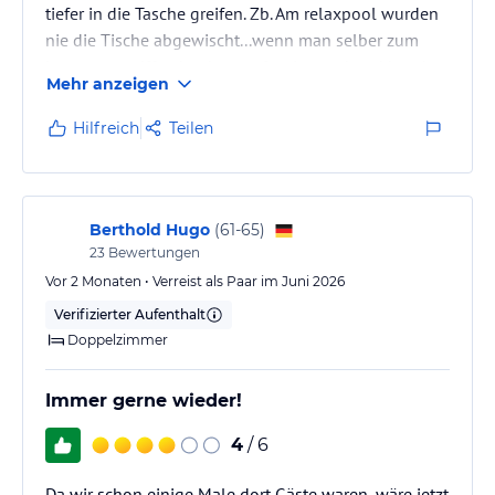
tiefer in die Tasche greifen. Zb. Am relaxpool wurden
nie die Tische abgewischt...wenn man selber zum
Lappen gegriffen hat,kam sofort jemand und hat das
Mehr anzeigen
erledigt...aber man mußte quasi erst einen Schups
geben. Das Personal hat einen Pluspunkt
Hilfreich
Teilen
verdient,immer nett und freundlich. Trotz allem
wurden kleine Missstände erst erledigt wenn man
sich aufmerksam gemacht hat. Eine gute
Bezeichnung ist "schlicht und einfach"…
Berthold Hugo
(
61-65
)
23
Bewertungen
Vor 2 Monaten • Verreist als Paar im Juni 2026
Verifizierter Aufenthalt
Doppelzimmer
Immer gerne wieder!
4
/ 6
Da wir schon einige Male dort Gäste waren, wäre jetzt