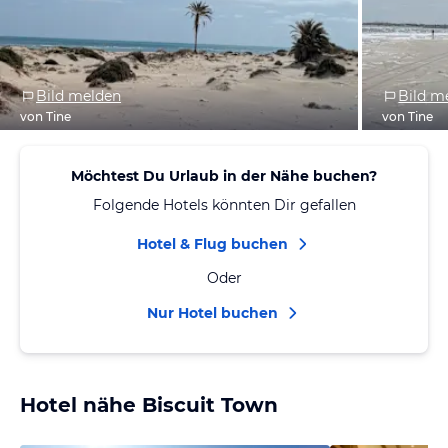
Bild melden
Bild m
von Tine
von Tine
Möchtest Du Urlaub in der Nähe buchen?
Folgende Hotels könnten Dir gefallen
Hotel & Flug buchen
Oder
Nur Hotel buchen
Hotel nähe Biscuit Town