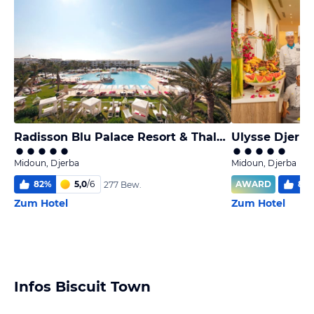
Radisson Blu Palace Resort & Thalasso Djerba
Ulysse Djerba
Midoun, Djerba
Midoun, Djerba
82
%
5,0
/
6
AWARD
89
277 Bew.
Zum Hotel
Zum Hotel
Infos Biscuit Town