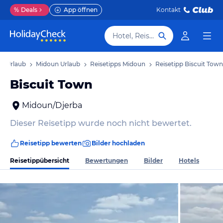
%
Deals
App öffnen
Kontakt
Hotel, Reiseziel
ba Urlaub
Midoun Urlaub
Reisetipps Midoun
Reisetipp Biscuit Town
Biscuit Town
Midoun/Djerba
Dieser Reisetipp wurde noch nicht bewertet.
Reisetipp bewerten
Bilder hochladen
Reisetippübersicht
Bewertungen
Bilder
Hotels