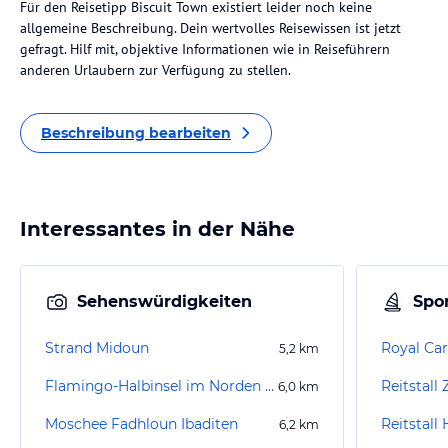
Für den Reisetipp Biscuit Town existiert leider noch keine
allgemeine Beschreibung. Dein wertvolles Reisewissen ist jetzt
gefragt. Hilf mit, objektive Informationen wie in Reiseführern
anderen Urlaubern zur Verfügung zu stellen.
Beschreibung bearbeiten
Interessantes in der Nähe
Sehenswürdigkeiten
Spor
Strand Midoun
Royal Car
5,2
km
Flamingo-Halbinsel im Norden Djerbas
Reitstall
6,0
km
Moschee Fadhloun Ibaditen
Reitstall
6,2
km