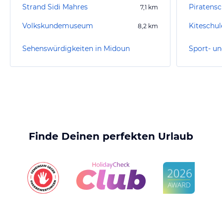
Strand Sidi Mahres
Piratens
7,1
km
Volkskundemuseum
Kiteschul
8,2
km
Sehenswürdigkeiten in Midoun
Sport- un
Finde Deinen perfekten Urlaub