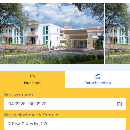
vom Hotelie
Nur Hotel
Pauschalreisen
Reisezeitraum
04.09.26 - 06.09.26
Reiseteilnehmer & Zimmer
2 Erw, 0 Kinder, 1 Zi.