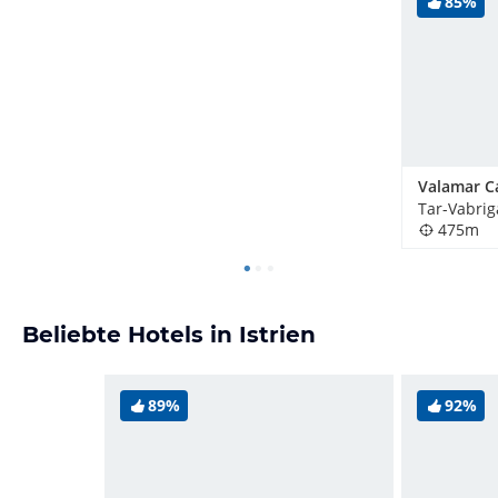
85%
Tar-Vabrig
475m
Beliebte Hotels in Istrien
89%
92%