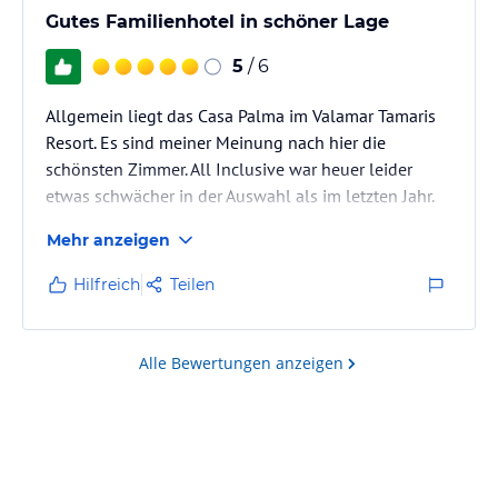
Gutes Familienhotel in schöner Lage
5
/ 6
Allgemein liegt das Casa Palma im Valamar Tamaris
Resort. Es sind meiner Meinung nach hier die
schönsten Zimmer. All Inclusive war heuer leider
etwas schwächer in der Auswahl als im letzten Jahr.
Auch waren es in der zweiten Woche zu wenig
Mehr anzeigen
Liegen, was einfach nicht passieren darf! Sonst ist es
wirklich schönes Hotel in wunderbarer Lager auf der
Hilfreich
Teilen
Halbinsel Lanterna.
Alle Bewertungen anzeigen