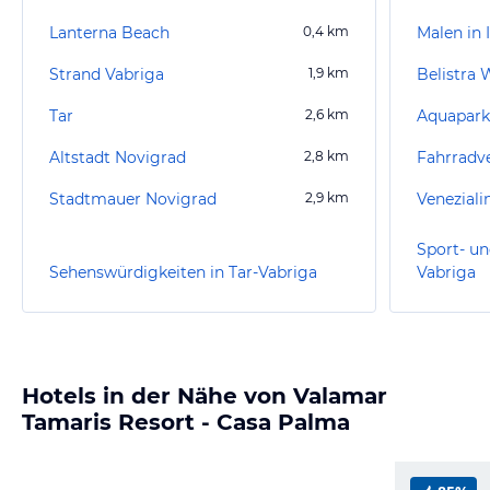
Lanterna Beach
0,4
km
Malen in I
Strand Vabriga
1,9
km
Belistra 
Tar
2,6
km
Aquapark 
Altstadt Novigrad
2,8
km
Stadtmauer Novigrad
2,9
km
Veneziali
Sport- un
Sehenswürdigkeiten in Tar-Vabriga
Vabriga
Hotels in der Nähe von Valamar
Tamaris Resort - Casa Palma