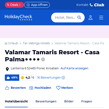
%
Deals
App öffnen
Kontakt
Hotel, Reiseziel
briga Urlaub
Tar-Vabriga Hotels
Valamar Tamaris Resort - Casa Palm
Valamar Tamaris Resort - Casa
Palma
Lanterna 6 52465 Porec Kroatien
Auf Karte anzeigen
16
Bewertungen
49%
4,2
/ 6
Bewerten
Hochladen
Merken
Hotelübersicht
Bewertungen
Bilder
Fragen