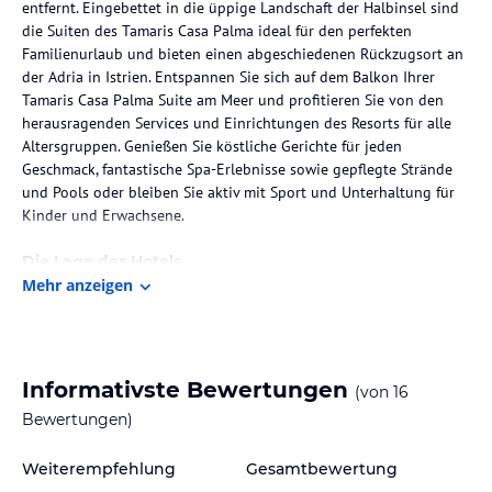
entfernt. Eingebettet in die üppige Landschaft der Halbinsel sind
die Suiten des Tamaris Casa Palma ideal für den perfekten
Familienurlaub und bieten einen abgeschiedenen Rückzugsort an
der Adria in Istrien. Entspannen Sie sich auf dem Balkon Ihrer
Tamaris Casa Palma Suite am Meer und profitieren Sie von den
herausragenden Services und Einrichtungen des Resorts für alle
Altersgruppen. Genießen Sie köstliche Gerichte für jeden
Geschmack, fantastische Spa-Erlebnisse sowie gepflegte Strände
und Pools oder bleiben Sie aktiv mit Sport und Unterhaltung für
Kinder und Erwachsene.
Die Lage des Hotels
Mehr anzeigen
Ob Familienurlaub oder Aktivurlaub, Langeweile ist in der
Ferienregion Porec auf der Halbinsel Istrien ein Fremdwort. Das
vielseitige Angebot an Kultur, Sport und Unterhaltung sorgt bei
einem Kroatienurlaub in Porec immer für Abwechslung. Kulturelle
Events machen Porec zu einem Reiseziel, das für jede Art von
Informativste Bewertungen
(von
16
Urlaub etwas zu bieten hat.
Bewertungen)
Die sauberen Strände – ausgezeichnet mit der Blauen Flagge – das
Weiterempfehlung
Gesamtbewertung
kristallklare Wasser der Adria sowie die zahlreichen Inseln gelten