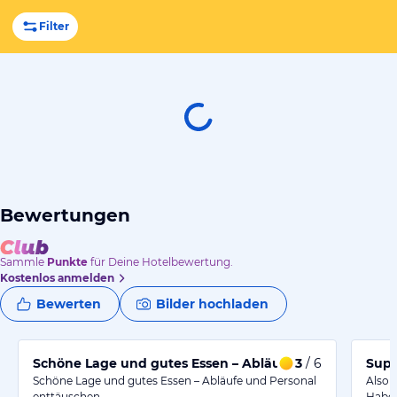
Filter
Bewertungen
Sammle
Punkte
für Deine Hotelbewertung.
Kostenlos anmelden
Bewerten
Bilder hochladen
Schöne Lage und gutes Essen – Abläufe und Personal en
3
/ 6
Supe
Schöne Lage und gutes Essen – Abläufe und Personal
Also 
enttäuschen.
Haben