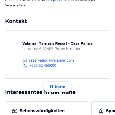
Buchung die verbindlichen
Angebotsdetails
des jeweiligen
Veranstalters.
Kontakt
Valamar Tamaris Resort - Casa Palma
Lanterna 6 52465 Porec Kroatien
reservation@valamar.com
+385 52 465000
Karte
Interessantes in der Nähe
Sehenswürdigkeiten
Spor