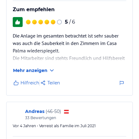
Hoteliers-/Veranstalter-/Kataloginformationen. Alle Angaben
Zum empfehlen
ohne Gewähr und ohne Prüfung durch HolidayCheck. Bitte
lies vor der Buchung die verbindlichen
Angebotsdetails
des
5
/ 6
jeweiligen Veranstalters.
Die Anlage im gesamten betrachtet ist sehr sauber
was auch die Sauberkeit in den Zimmern im Casa
Palma wiederspiegelt.
Die Mitarbeiter sind stehts Freundlich und Hilfsbereit
und sind stehts bemüht.
Mehr anzeigen
Hilfreich
Teilen
Andreas
(
46-50
)
33
Bewertungen
Vor 4 Jahren • Verreist als Familie im Juli 2021