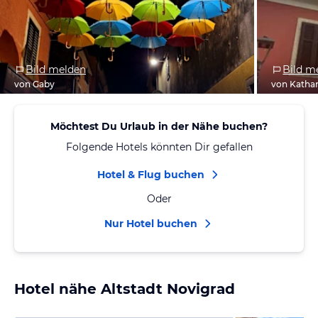
Bild melden
Bild m
von Gaby
von Kathar
Möchtest Du Urlaub in der Nähe buchen?
Folgende Hotels könnten Dir gefallen
Hotel & Flug buchen
Oder
Nur Hotel buchen
Hotel nähe Altstadt Novigrad