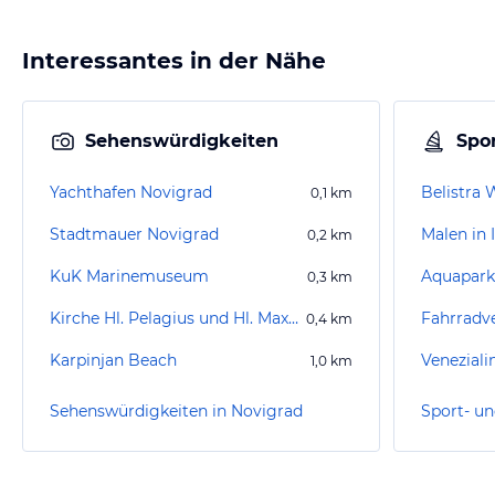
Interessantes in der Nähe
Sehenswürdigkeiten
Spor
Yachthafen Novigrad
Belistra 
0,1
km
Stadtmauer Novigrad
Malen in I
0,2
km
KuK Marinemuseum
Aquapark 
0,3
km
Kirche Hl. Pelagius und Hl. Maximus
0,4
km
Karpinjan Beach
Veneziali
1,0
km
Sehenswürdigkeiten in Novigrad