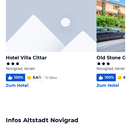
Hotel Villa Cittar
Old Stone Gu
Novigrad, Istrien
Novigrad, Istrien
100
%
5,4
/
6
100
%
6,0
/
10 Bew.
Zum Hotel
Zum Hotel
Infos Altstadt Novigrad