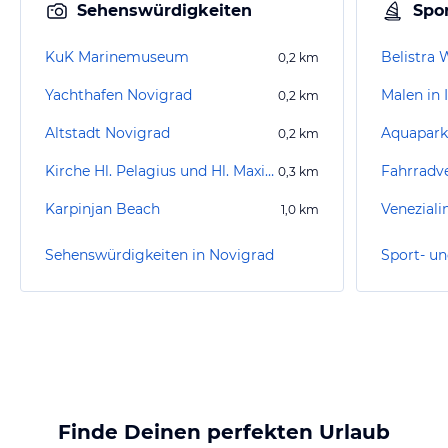
Sehenswürdigkeiten
Spor
KuK Marinemuseum
Belistra 
0,2
km
Yachthafen Novigrad
Malen in I
0,2
km
Altstadt Novigrad
Aquapark 
0,2
km
Kirche Hl. Pelagius und Hl. Maximus
0,3
km
Karpinjan Beach
Veneziali
1,0
km
Sehenswürdigkeiten in Novigrad
Finde Deinen perfekten Urlaub