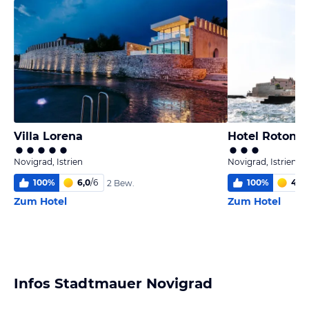
Villa Lorena
Hotel Rotond
Novigrad, Istrien
Novigrad, Istrien
100
%
6,0
/
6
100
%
4,8
/
2 Bew.
Zum Hotel
Zum Hotel
Infos Stadtmauer Novigrad