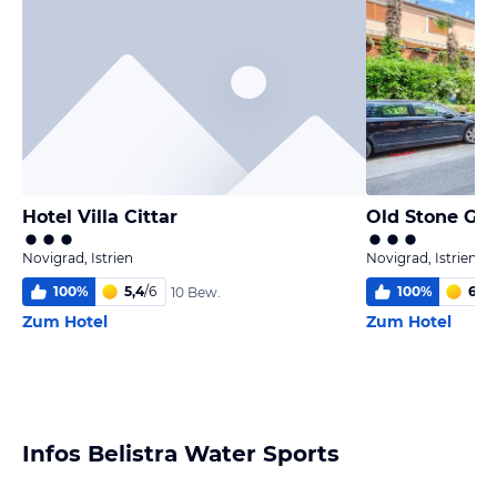
Hotel Villa Cittar
Old Stone Gu
Novigrad, Istrien
Novigrad, Istrien
100
%
5,4
/
6
100
%
6,0
/
10 Bew.
Zum Hotel
Zum Hotel
Infos Belistra Water Sports