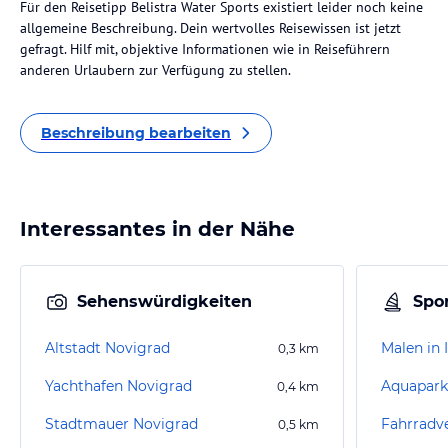
Für den Reisetipp Belistra Water Sports existiert leider noch keine
allgemeine Beschreibung. Dein wertvolles Reisewissen ist jetzt
gefragt. Hilf mit, objektive Informationen wie in Reiseführern
anderen Urlaubern zur Verfügung zu stellen.
Beschreibung bearbeiten
Interessantes in der Nähe
Sehenswürdigkeiten
Spor
Altstadt Novigrad
Malen in I
0,3
km
Yachthafen Novigrad
Aquapark 
0,4
km
Stadtmauer Novigrad
0,5
km