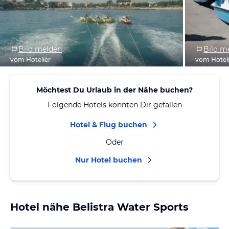
Bild melden
Bild m
vom Hotelier
vom Hotel
Möchtest Du Urlaub in der Nähe buchen?
Folgende Hotels könnten Dir gefallen
Hotel & Flug buchen
Oder
Nur Hotel buchen
Hotel nähe Belistra Water Sports