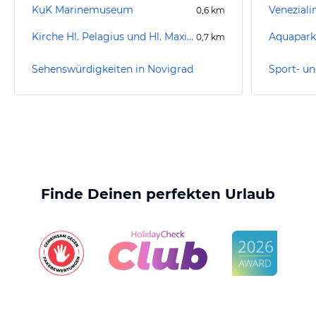
KuK Marinemuseum
Veneziali
0,6
km
Kirche Hl. Pelagius und Hl. Maximus
Aquapark
0,7
km
Sehenswürdigkeiten in Novigrad
Finde Deinen perfekten Urlaub