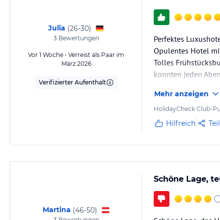
Julia
(
26-30
)
Perfektes Luxushote
3
Bewertungen
Opulentes Hotel mit
Vor 1 Woche • Verreist als Paar im
Tolles Frühstücksb
März 2026
konnten jeden Aben
Verifizierter Aufenthalt
genießen. Der Butle
Mehr anzeigen
Der Strand ist durc
HolidayCheck Club-Pu
Hilfreich
Tei
Schöne Lage, te
Martina
(
46-50
)
3
Bewertungen