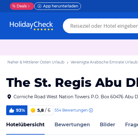
%
Deals
App herunterladen
Naher & Mittlerer Osten Urlaub
Vereinigte Arabische Emirate Urlaub
The St. Regis Abu D
Corniche Road West Nation Towers P.O. Box 60476 Abu D
93%
5,8
/ 6
554
Bewertungen
Hotelübersicht
Bewertungen
Bilder
Frag