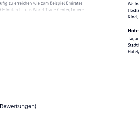
ufig zu erreichen wie zum Beispiel Emirates
Welln
0 Minuten ist das World Trade Center, Louvre
Hochz
rand Mosque sowie innerhalb von 30 Minuten
Kind,
erreichbar. Der Abu Dhabi International Airport
hilft bei der Bestellung eines Taxis oder
Hote
Tagun
Stadt
Hotel,
bis 49. Etage und bieten atemberaubende
ten sind klimatisiert, verfügen über
it Dusche, Badewanne sowie weiteren
hen Dockingstationen, Safe und Minibar gehören
am Tag allen Hotel Gästen zur Verfügung. Auch
tel in der Skybridge zwischen beiden Türmen,
te Abu Dhabi Suite ist 1120 m² groß und
 Bar, ein privates Spa und einen faszinierenden
Bewertungen)
ts und Lounges mit Indoor und Outdoor
Corniche' bietet internationale Küche mit