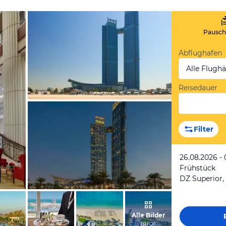
Pauscha
Abflughafen
Alle Flugh
Reisedauer
vom Hotelier, März 2025
Filter
26.08.2026 -
Frühstück
DZ Superior, 
vom Hotelier, Mai 2019
Alle Bilder
(
862
)