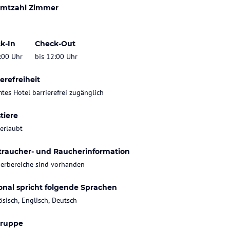
mtzahl Zimmer
k-In
Check-Out
:00 Uhr
bis 12:00 Uhr
erefreiheit
tes Hotel barrierefrei zugänglich
tiere
 erlaubt
traucher- und Raucherinformation
erbereiche sind vorhanden
onal spricht folgende Sprachen
ösisch, Englisch, Deutsch
gruppe