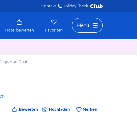
Kontakt
HolidayCheck 
Menü
Hotel bewerten
Favoriten
 Regis Abu Dhabi
gen
Bewerten
Hochladen
Merken