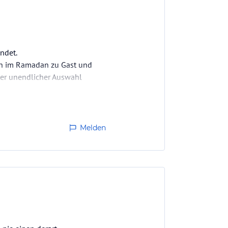
ndet.
ren im Ramadan zu Gast und
ier unendlicher Auswahl
ce am Strand ebenfalls…
Melden