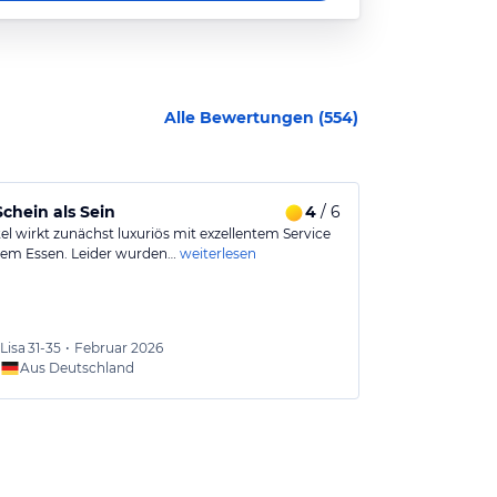
Alle Bewertungen (
554
)
chein als Sein
4
/ 6
Traumhaftes
el wirkt zunächst luxuriös mit exzellentem Service
Perfektes Luxu
em Essen. Leider wurden…
weiterlesen
Opulentes Hote
weiterlesen
Lisa
31-35
•
Februar 2026
Julia
26
Aus Deutschland
Aus