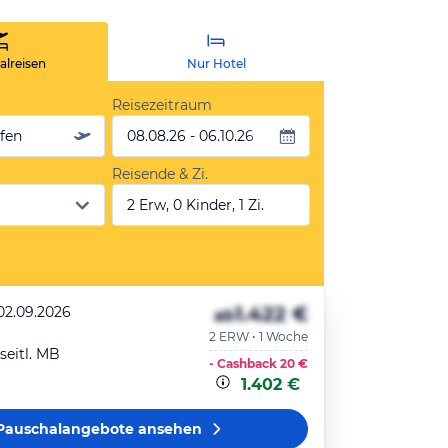
lreisen
Nur Hotel
Reisezeitraum
äfen
08.08.26 - 06.10.26
Reisende & Zi.
2 Erw, 0 Kinder, 1 Zi.
1.422 €
 02.09.2026
ab
2 ERW • 1 Woche
seitl. MB
- Cashback
20 €
1.402 €
Pauschalangebote
ansehen