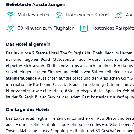
Beliebteste Ausstattungen:
Wifi kostenfrei
Hoteleigener Strand
Poo
30 Minuten zum Flughafen
Kostenlose Parkplät
Das Hotel allgemein
Das luxuriöse 5-Sterne-Hotel The St. Regis Abu Dhabi liegt im Herzen
nur einen eigenen Beach Club, sondern auch – durch seine zentrale L
eignet es sich sowohl für Business-Trips als auch für einen Erholungs
stilvoll eingerichteten Zimmer und exklusiven Suiten befinden sich au
atemberaubende Aussichten auf die Stadt und den Arabischen Golf. S
internationale Küche mit Casual, als auch Fine Dining Optionen an. 
Fitnesscenter sowie eines der größten preisgekrönten Spas der VAE bi
ist der St. Regis Butler-Service, der jedem Gast kostenlos zur Verfügung
Die Lage des Hotels
Das Luxushotel liegt im Herzen der Corniche von Abu Dhabi und biete
auch – durch seine zentrale Lage – ein pulsierendes Großstadtleben. 
Towers Mall, eine Luxus Shopping-Mall mit rund 60 Geschäften, einem