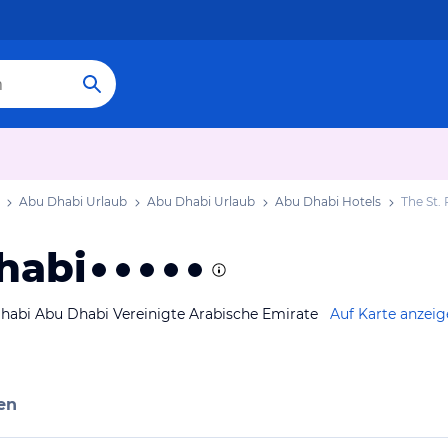
Abu Dhabi Urlaub
Abu Dhabi Urlaub
Abu Dhabi Hotels
The St.
habi
habi Abu Dhabi Vereinigte Arabische Emirate
Auf Karte anzei
en