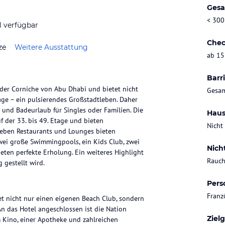
Gesa
< 300
l verfügbar
Chec
ze
Weitere Ausstattung
ab 15
Barri
 der Corniche von Abu Dhabi und bietet nicht
Gesam
age – ein pulsierendes Großstadtleben. Daher
- und Badeurlaub für Singles oder Familien. Die
Haus
f der 33. bis 49. Etage und bieten
Nicht
ieben Restaurants und Lounges bieten
Zwei große Swimmingpools, ein Kids Club, zwei
Nich
eten perfekte Erholung. Ein weiteres Highlight
Rauch
 gestellt wird.
Pers
Franz
t nicht nur einen eigenen Beach Club, sondern
An das Hotel angeschlossen ist die Nation
Ziel
 Kino, einer Apotheke und zahlreichen