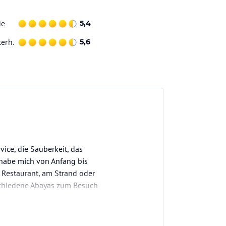
ie
5,4
terh.
5,6
ice, die Sauberkeit, das
 habe mich von Anfang bis
 Restaurant, am Strand oder
rschiedene Abayas zum Besuch