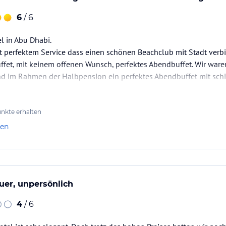
6
/ 6
l in Abu Dhabi.
 perfektem Service dass einen schönen Beachclub mit Stadt verbi
uffet, mit keinem offenen Wunsch, perfektes Abendbuffet. Wir wa
d im Rahmen der Halbpension ein perfektes Abendbuffet mit sch
rservice inkl. Wäscheservice ließ keine Wünsche offen.
h einen langen Tunnel mit versch. Fahrstühlen zu erreichen. Servi
nkte erhalten
len
uer, unpersönlich
4
/ 6