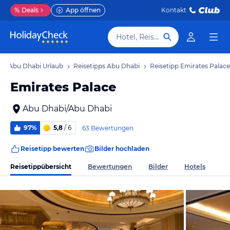
%
Deals
App öffnen
Kontakt
Hotel, Reiseziel
Abu Dhabi Urlaub
Reisetipps Abu Dhabi
Reisetipp Emirates Palace
Emirates Palace
Abu Dhabi/Abu Dhabi
97%
5,8
/ 6
63 Bewertungen
Reisetipp bewerten
Bilder hochladen
Reisetippübersicht
Bewertungen
Bilder
Hotels