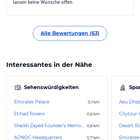
lassen keine Wünsche offen
Alle Bewertungen (63)
Interessantes in der Nähe
Sehenswürdigkeiten
Spor
Emirates Palace
Abu Dhabi
0,1
km
Etihad Towers
0,6
km
Sheikh Zayed Founder's Memorial
Desert R
0,6
km
ADNOC Headquarters
0,7
km