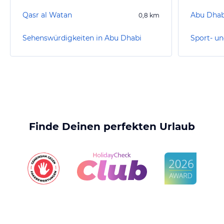
Qasr al Watan
Abu Dhab
0,8
km
Sehenswürdigkeiten in Abu Dhabi
Finde Deinen perfekten Urlaub