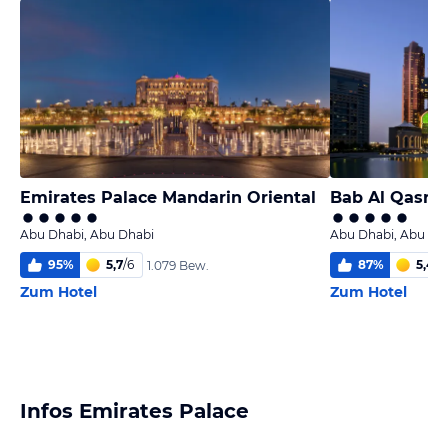
Emirates Palace Mandarin Oriental
Bab Al Qasr H
Abu Dhabi, Abu Dhabi
Abu Dhabi, Abu Dh
95
%
5,7
/
6
87
%
5,4
/
6
1.079 Bew.
Zum Hotel
Zum Hotel
Infos Emirates Palace