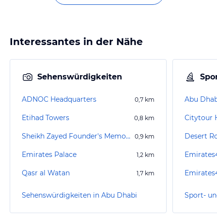
Interessantes in der Nähe
Sehenswürdigkeiten
Spor
ADNOC Headquarters
Abu Dhabi
0,7
km
Etihad Towers
0,8
km
Sheikh Zayed Founder's Memorial
Desert R
0,9
km
Emirates Palace
1,2
km
Qasr al Watan
1,7
km
Sehenswürdigkeiten in Abu Dhabi