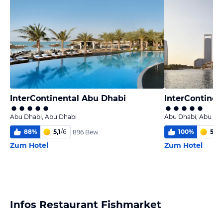
InterContinental Abu Dhabi
Abu Dhabi, Abu Dhabi
Abu Dhabi, Abu Dh
88
%
5,1
/
6
100
%
5,5
/
896 Bew.
Zum Hotel
Zum Hotel
Infos Restaurant Fishmarket