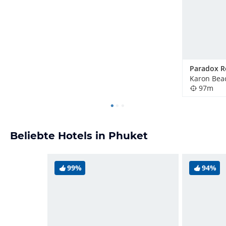
Karon Beac
97m
Beliebte Hotels in Phuket
99%
94%