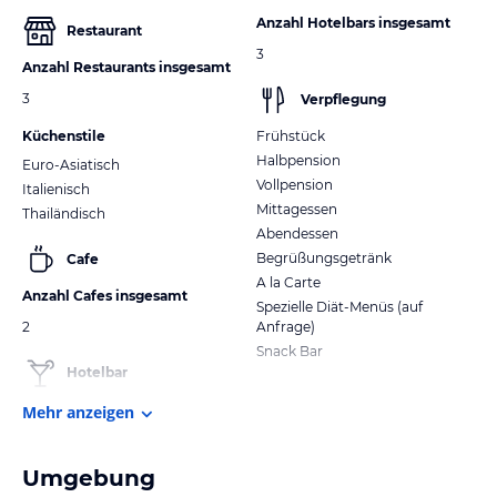
Anzahl Hotelbars insgesamt
Restaurant
3
Anzahl Restaurants insgesamt
3
Verpflegung
Küchenstile
Frühstück
Halbpension
Euro-Asiatisch
Vollpension
Italienisch
Mittagessen
Thailändisch
Abendessen
Begrüßungsgetränk
Cafe
A la Carte
Anzahl Cafes insgesamt
Spezielle Diät-Menüs (auf
2
Anfrage)
Snack Bar
Hotelbar
Mehr anzeigen
Umgebung