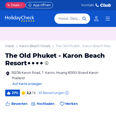
%
Deals
App öffnen
Kontakt
Hotel, Reiseziel
ch Urlaub
Karon Beach Hotels
The Old Phuket - Karon Beach Resort
The Old Phuket - Karon Beach
Resort
192/36 Karon Road, T. Karon, Muang 83100 Strand Karon
Thailand
Auf Karte anzeigen
81
Bewertungen
27%
2,2
/ 6
Bewerten
Hochladen
Merken