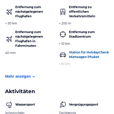
Entfernung zum
Entfernung zu
nächstgelegenen
öffentlichen
Flughafen
Verkehrsmitteln
< 50 km
< 200 m
Entfernung zum
Entfernung zum
nächstgelegenen
Stadtzentrum
Flughafen in
< 10 km
Fahrminuten
Station für HolidayCheck
45 min
Mietwagen Phuket
< 10 km
Mehr anzeigen
Aktivitäten
Wassersport
Vergnügungssport
Schnorcheln
Tischtennis