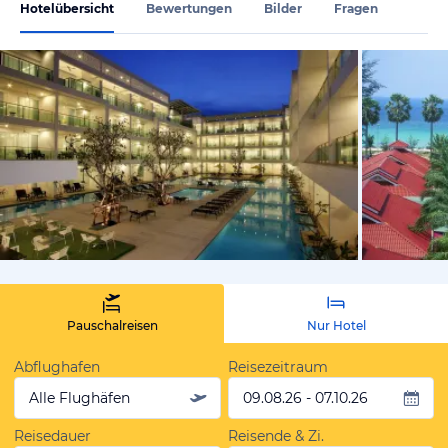
Hotelübersicht
Bewertungen
Bilder
Fragen
vom Hoteli
Pauschalreisen
Nur Hotel
Abflughafen
Reisezeitraum
Alle Flughäfen
09.08.26 - 07.10.26
Reisedauer
Reisende & Zi.