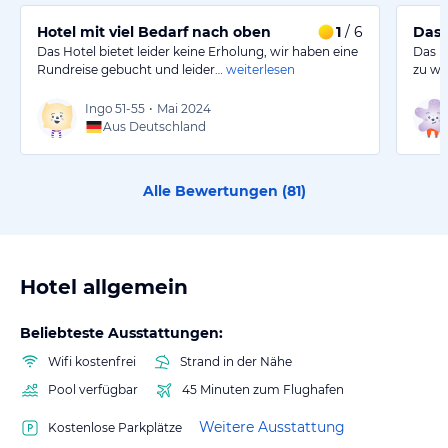
Hotel mit viel Bedarf nach oben
1
/ 6
Das 
Das Hotel bietet leider keine Erholung, wir haben eine
Das H
Rundreise gebucht und leider…
weiterlesen
zu wü
Ingo
51-55
•
Mai 2024
Aus Deutschland
Alle Bewertungen (
81
)
Hotel allgemein
Beliebteste Ausstattungen:
Wifi kostenfrei
Strand in der Nähe
Pool verfügbar
45 Minuten zum Flughafen
Weitere Ausstattung
Kostenlose Parkplätze