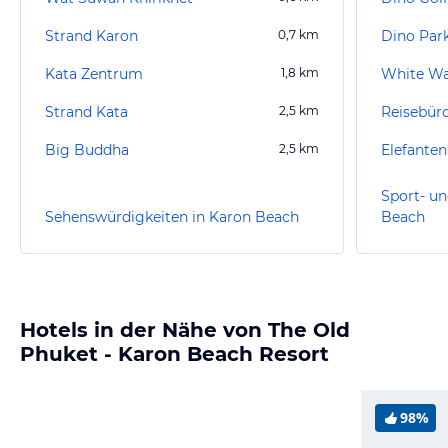
Strand Karon
0,7
km
Dino Par
Kata Zentrum
1,8
km
White Wa
Strand Kata
2,5
km
Big Buddha
2,5
km
Elefanten
Sport- un
Sehenswürdigkeiten in Karon Beach
Beach
Hotels in der Nähe von The Old
Phuket - Karon Beach Resort
98%