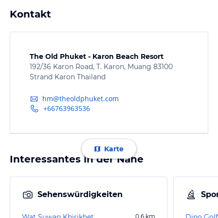
Kontakt
The Old Phuket - Karon Beach Resort
192/36 Karon Road, T. Karon, Muang 83100
Strand Karon Thailand
hm@theoldphuket.com
+66763963536
Karte
Interessantes in der Nähe
Sehenswürdigkeiten
Spor
Wat Suwan Khirikhet
0,6
km
Dino Golf