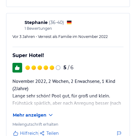
Stephanie
(
36-40
)
1
Bewertungen
Vor 3 Jahren • Verreist als Familie im November 2022
Super Hotel!
5
/ 6
November 2022, 2 Wochen, 2 Erwachsene, 1 Kind
(2Jahre)
Lange sehr schön! Pool gut, für groß und klein.
Frühstück spärlich, aber nach Anregung besser (nach
Corona läuft das wohl in allen Hotels erst wieder
Mehr anzeigen
nach und nach an)
Zimmer super! Service perfekt!
Meilengutschrift erhalten
Hilfreich
Teilen