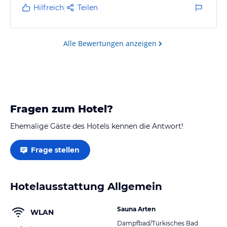
gelegt, an jedem Eingang wurde geprüft ob man
Hilfreich
Teilen
Bewohner des Hotels ist.. Frühstück war auch sehr
gut und ausreichend Auswahl.
Was uns verärgert hat, war das unfreundliche
Alle Bewertungen anzeigen
Personal an der Rezeption von Tag 1 bis zur Abreise,
…
Fragen zum Hotel?
Ehemalige Gäste des Hotels kennen die Antwort!
Frage stellen
Hotelausstattung Allgemein
Sauna Arten
WLAN
Dampfbad/Türkisches Bad