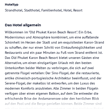
Hoteltyp
Strandhotel, Stadthotel, Familienhotel, Hotel, Resort
Das Hotel allgemein
Willkommen im "Old Phuket Karon Beach Resort". Ein Erbe,
Modernismus und Atmosphäre kombiniert, um eine auffallende
Schönheit im Herzen der Stadt und am exquisitesten Karon-Strand
zu schaffen, der nur einen Schritt von Einkaufsmöglichkeiten und
Restaurants und ein paar Minuten zu Fuß vom Strand entfernt ist.
Das Old Phuket Karon Beach Resort bietet unseren Gästen eine
Alternative, um einen einzigartigen Urlaub mit den besten
Unterkünften beider Welten zu verbringen, die sich auf zwei
getrennte Flügel verteilen: Der Sino-Flügel, der die restaurierte,
antike chinesisch-portugiesische Architektur beeinflusst, und der
Serene-Flügel, der makellos ist entworfen, um den Luxus des
modernen Komforts anzubieten. Alle Zimmer in beiden Flügeln
verfügen über einen eigenen Balkon, auf dem Sie entweder die
erfrischende Brise der Andamanensee oder den herrlichen Blick
auf den Pool und die Berge genießen können. Beide Zimmer sind
mit allen Annehmlichkeiten ausgestattet, um den täglichen Bedarf