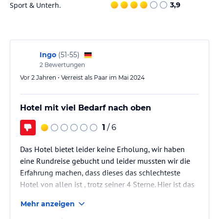
Sport & Unterh.
3,9
Ingo
(
51-55
)
2
Bewertungen
Vor 2 Jahren • Verreist als Paar im Mai 2024
Hotel mit viel Bedarf nach oben
1
/ 6
Das Hotel bietet leider keine Erholung, wir haben
eine Rundreise gebucht und leider mussten wir die
Erfahrung machen, dass dieses das schlechteste
Hotel von allen ist , trotz seiner 4 Sterne. Hier ist das
Management nicht in der Lage seine Mitarbeiter zu
Mehr anzeigen
motivieren, alle sehr unfreundlich und es Luft nach