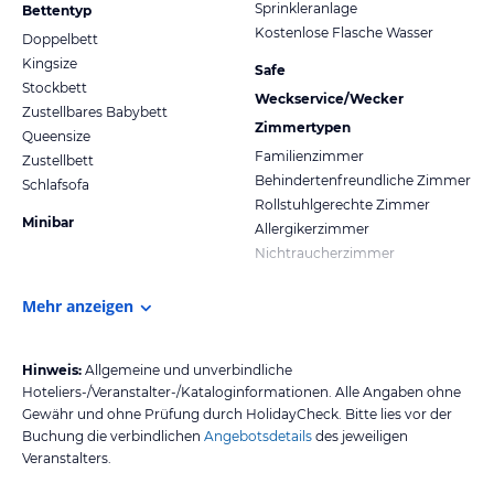
Sprinkleranlage
Bettentyp
Kostenlose Flasche Wasser
Doppelbett
Kingsize
Safe
Stockbett
Weckservice/Wecker
Zustellbares Babybett
Zimmertypen
Queensize
Familienzimmer
Zustellbett
Behindertenfreundliche Zimmer
Schlafsofa
Rollstuhlgerechte Zimmer
Minibar
Allergikerzimmer
Nichtraucherzimmer
Mehr anzeigen
Hinweis:
Allgemeine und unverbindliche
Hoteliers-/Veranstalter-/Kataloginformationen. Alle Angaben ohne
Gewähr und ohne Prüfung durch HolidayCheck. Bitte lies vor der
Buchung die verbindlichen
Angebotsdetails
des jeweiligen
Veranstalters.