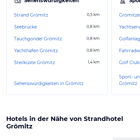
Sehenswürdigkeiten
Spor
Strand Grömitz
0,5
km
Grömitze
Seebrücke
0,8
km
Yachtser
Tauchgondel Grömitz
0,8
km
Golfanla
Yachthafen Grömitz
0,8
km
Fahrradw
Steilküste Grömitz
1,4
km
Golf Club
Sport- un
Sehenswürdigkeiten in Grömitz
Grömitz
Hotels in der Nähe von Strandhotel
Grömitz