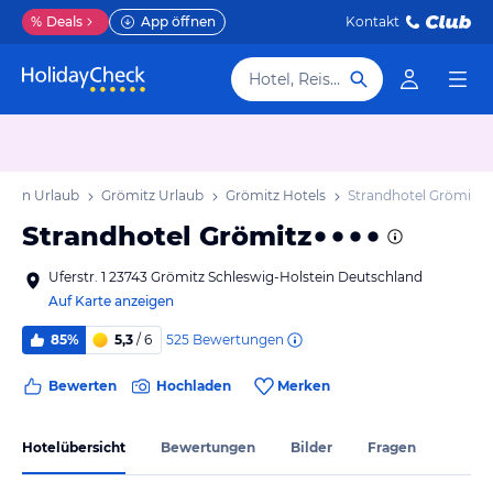
%
Deals
App öffnen
Kontakt
Hotel, Reiseziel
stein Urlaub
Grömitz Urlaub
Grömitz Hotels
Strandhotel Grömitz
Strandhotel Grömitz
Uferstr. 1 23743 Grömitz Schleswig-Holstein Deutschland
Auf Karte anzeigen
525
Bewertungen
85%
5,3
/ 6
Bewerten
Hochladen
Merken
Hotelübersicht
Bewertungen
Bilder
Fragen