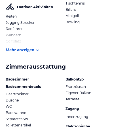
Tischtennis
Outdoor-Aktivitäten
Billard
Minigolf
Reiten
Bowling
Jogging Strecken
Radfahren
Wandern
Golfplatz
Mehr anzeigen
Zimmerausstattung
Badezimmer
Balkontyp
Badezimmerdetails
Französisch
Eigener Balkon
Haartrockner
Terrasse
Dusche
WC
Zugang
Badewanne
Innenzugang
Separates WC
Toilettenartikel
Elektronische