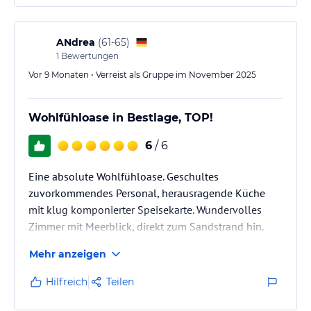
ANdrea
(
61-65
)
1
Bewertungen
Vor 9 Monaten • Verreist als Gruppe im November 2025
Wohlfühloase in Bestlage, TOP!
6
/ 6
Eine absolute Wohlfühloase. Geschultes
zuvorkommendes Personal, herausragende Küche
mit klug komponierter Speisekarte. Wundervolles
Zimmer mit Meerblick, direkt zum Sandstrand hin.
Leider im November zu frisch, um die Brandung auf
Mehr anzeigen
dem Balkon im Liegestuhl genießen zu können.
Angenehmer Wellnessbereich mit kleiner feiner
Hilfreich
Teilen
Sauna. Jederzeit gerne wieder.