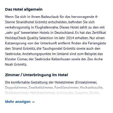
Das Hotel allgemein
Wenn Sie sich in Ihrem Badeurlaub für das hervorragende 4-
Sterne Strandhotel Grömitz entscheiden, befinden Sie sich
verkehrsgünstig in Flughafennähe. Dieses Hotel zählt zu den mit
„sehr gut“ bewerteten Hotels in Deutschland. Es hat das Zertifikat
HolidayCheck Quality Selection im Jahr 2014 erhalten. Nur einen
Katzensprung von der Unterkunft entfernt finden die Feriengäste
den Strand Grömitz, die Tauchgondel Grömitz sowie auch den
Seebrücke. Anziehungspunkte im Umland sind zum Beispiel das
Kloster Cismar, der Seebrücke Kellenhusen sowie der Zoo Arche
Noah Grömitz.
Zimmer / Unterbringung im Hotel
Die komfortable Gestaltung der Hotelzimmer (Einzelzimmer,
Doppelzimmer, Zweibettzimmer, Familienzimmer, Hochzeitssuite,
Dreibettzimmer, Mehrbettzimmer, Juniorsuite, Superior, Studio,
Suite) gewährleistet Ihnen einen entspannenden Besuch. An jede
Mehr anzeigen
Wohneinheit sind ein Badezimmer und ein separates WC
angeschlossen. Im privaten Bad erwarten Sie Kosmetikspiegel,