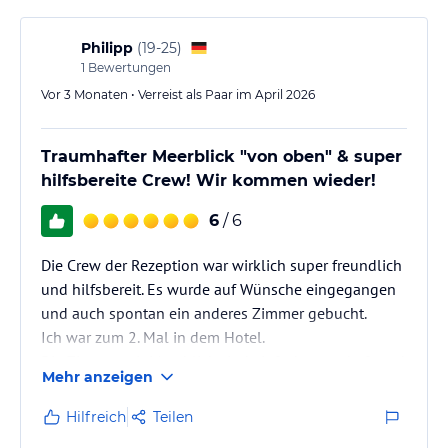
und unser nächster Besuch wird definitiv wieder im
Strandhotel stattfinden.
Philipp
(
19-25
)
Die Suite ist super schön eingerichtet und sehr
1
Bewertungen
gemütlich.
Vor 3 Monaten • Verreist als Paar im April 2026
Alles in allem ist es super…
Traumhafter Meerblick "von oben" & super
hilfsbereite Crew! Wir kommen wieder!
6
/ 6
Die Crew der Rezeption war wirklich super freundlich
und hilfsbereit. Es wurde auf Wünsche eingegangen
und auch spontan ein anderes Zimmer gebucht.
Ich war zum 2. Mal in dem Hotel.
Die Zimmer mit Meerblick sind einfach traumhaft und
Mehr anzeigen
das Frühstück echt lecker.
Sehr zu empfehlen!!!
Hilfreich
Teilen
Wir kommen wieder♡