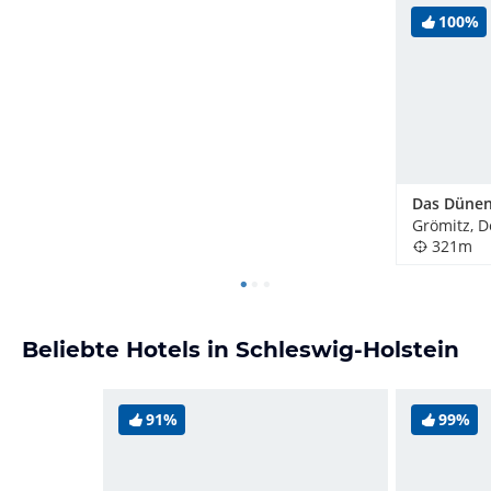
100%
Grömitz, 
321m
Beliebte Hotels in Schleswig-Holstein
91%
99%