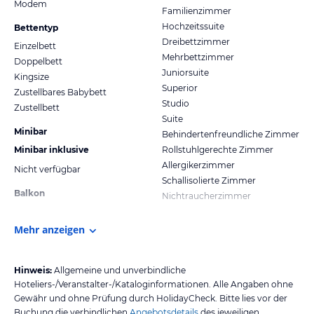
Modem
Familienzimmer
Hochzeitssuite
Bettentyp
Dreibettzimmer
Einzelbett
Mehrbettzimmer
Doppelbett
Juniorsuite
Kingsize
Superior
Zustellbares Babybett
Studio
Zustellbett
Suite
Minibar
Behindertenfreundliche Zimmer
Minibar inklusive
Rollstuhlgerechte Zimmer
Allergikerzimmer
Nicht verfügbar
Schallisolierte Zimmer
Balkon
Nichtraucherzimmer
Mehr anzeigen
Hinweis:
Allgemeine und unverbindliche
Hoteliers-/Veranstalter-/Kataloginformationen. Alle Angaben ohne
Gewähr und ohne Prüfung durch HolidayCheck. Bitte lies vor der
Buchung die verbindlichen
Angebotsdetails
des jeweiligen