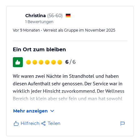
Christina
(
56-60
)
1
Bewertungen
Vor 9 Monaten • Verreist als Gruppe im November 2025
Ein Ort zum bleiben
6
/ 6
Wir waren zwei Nächte im Strandhotel und haben
diesen Aufenthalt sehr genossen. Der Service war in
wirklich jeder Hinsicht zuvorkommend. Der Wellness
Bereich ist klein aber sehr fein und man hat sowohl
im Ruhebereich als auch im Trainingsbereich einen
Mehr anzeigen
tollen Blick auf die Ostsee. Ebenso haben wir eine
Massage genossen,die in einem sehr angenehmen
Hilfreich
Teilen
Raum stattfindet,die auch Fenster zur Ostsee hat.