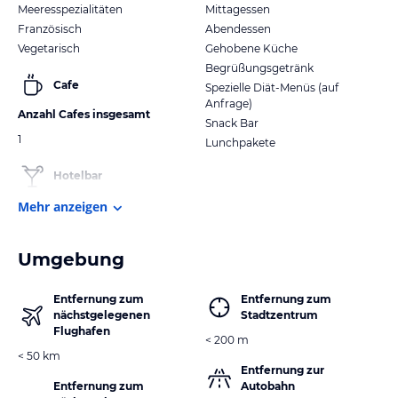
Meeresspezialitäten
Mittagessen
Französisch
Abendessen
Vegetarisch
Gehobene Küche
Begrüßungsgetränk
Cafe
Spezielle Diät-Menüs (auf
Anfrage)
Anzahl Cafes insgesamt
Snack Bar
1
Lunchpakete
Hotelbar
Mehr anzeigen
Umgebung
Entfernung zum
Entfernung zum
nächstgelegenen
Stadtzentrum
Flughafen
< 200 m
< 50 km
Entfernung zur
Entfernung zum
Autobahn