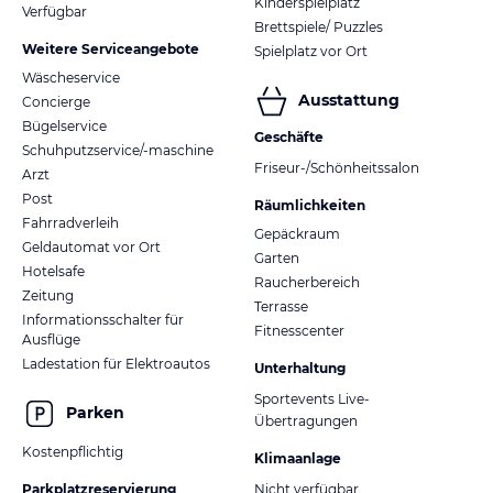
Kinderspielplatz
Verfügbar
Brettspiele/ Puzzles
Weitere Serviceangebote
Spielplatz vor Ort
Wäscheservice
Ausstattung
Concierge
Bügelservice
Geschäfte
Schuhputzservice/-maschine
Friseur-/Schönheitssalon
Arzt
Post
Räumlichkeiten
Fahrradverleih
Gepäckraum
Geldautomat vor Ort
Garten
Hotelsafe
Raucherbereich
Zeitung
Terrasse
Informationsschalter für
Fitnesscenter
Ausflüge
Ladestation für Elektroautos
Unterhaltung
Sportevents Live-
Parken
Übertragungen
Kostenpflichtig
Klimaanlage
Parkplatzreservierung
Nicht verfügbar