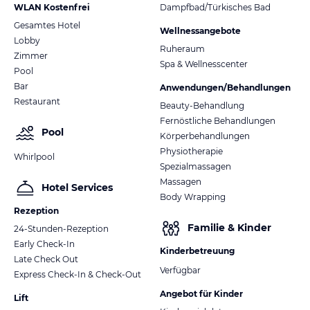
WLAN Kostenfrei
Dampfbad/Türkisches Bad
Gesamtes Hotel
Wellnessangebote
Lobby
Ruheraum
Zimmer
Spa & Wellnesscenter
Pool
Bar
Anwendungen/Behandlungen
Restaurant
Beauty-Behandlung
Fernöstliche Behandlungen
Pool
Körperbehandlungen
Physiotherapie
Whirlpool
Spezialmassagen
Massagen
Hotel Services
Body Wrapping
Rezeption
Familie & Kinder
24-Stunden-Rezeption
Early Check-In
Kinderbetreuung
Late Check Out
Verfügbar
Express Check-In & Check-Out
Angebot für Kinder
Lift