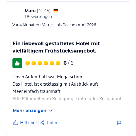
Hinweis:
Allgemeine und unverbindliche
Marc
(
41-45
)
Hoteliers-/Veranstalter-/Kataloginformationen. Alle Angaben
ohne Gewähr und ohne Prüfung durch HolidayCheck. Bitte
1
Bewertungen
lies vor der Buchung die verbindlichen
Angebotsdetails
des
Vor 4 Monaten • Verreist als Paar im April 2026
jeweiligen Veranstalters.
Ein liebevoll gestaltetes Hotel mit
vielfältigem Frühstücksangebot.
6
/ 6
Unser Aufenthalt war Mega schön.
Das Hotel ist erstklassig mit Ausblick aufs
Meer,einfach traumhaft.
Alle Mitarbeiter ob Reinigungskräfte oder Restaurant
sowie am Empfang sind super freundlich und
Mehr anzeigen
hilfsbereit.
Das Frühstück bietet ein sehr breites Spektrum an
Hilfreich
Teilen
Auswahl da ist für jedem etwas dabei.Klasse
Meiner Frau und mir hat es sehr sehr gut gefallen