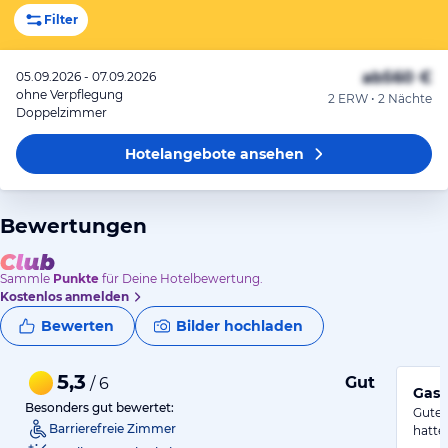
Filter
ab
560 €
05.09.2026 - 07.09.2026
ohne Verpflegung
2 ERW • 2 Nächte
Doppelzimmer
Hotelangebote
ansehen
Bewertungen
Sammle
Punkte
für Deine Hotelbewertung.
Kostenlos anmelden
Bewerten
Bilder hochladen
5,3
Gut
/ 6
Gast
Besonders gut bewertet:
Gute 
Barrierefreie Zimmer
hatte