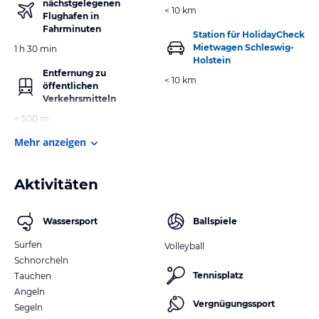
nächstgelegenen
< 10 km
Flughafen in
Fahrminuten
Station für HolidayCheck
Mietwagen Schleswig-
1 h 30 min
Holstein
Entfernung zu
< 10 km
öffentlichen
Verkehrsmitteln
< 500 m
Mehr anzeigen
Aktivitäten
Wassersport
Ballspiele
Surfen
Volleyball
Schnorcheln
Tennisplatz
Tauchen
Angeln
Vergnügungssport
Segeln