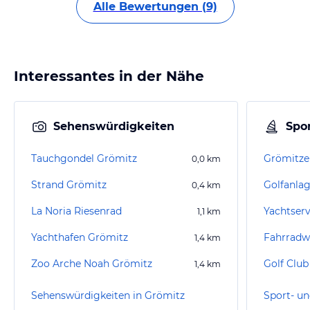
Alle Bewertungen (9)
Interessantes in der Nähe
Sehenswürdigkeiten
Spor
Tauchgondel Grömitz
Grömitze
0,0
km
Strand Grömitz
Golfanla
0,4
km
La Noria Riesenrad
Yachtser
1,1
km
Yachthafen Grömitz
Fahrradw
1,4
km
Zoo Arche Noah Grömitz
Golf Club
1,4
km
Sehenswürdigkeiten in Grömitz