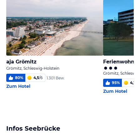
aja Grömitz
Ferienwohnun
Grömitz, Schleswig-Holstein
Grömitz, Schleswig
80
%
4,5
/
6
1.301 Bew.
95
%
4,7
/
6
Zum Hotel
Zum Hotel
Infos Seebrücke