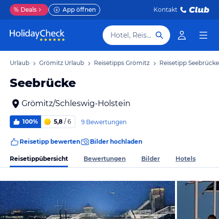
%
Deals
App öffnen
Kontakt
Hotel, Reiseziel
ein Urlaub
Grömitz Urlaub
Reisetipps Grömitz
Reisetipp Seebrücke
Seebrücke
Grömitz/Schleswig-Holstein
100%
5,8
/ 6
9 Bewertungen
Reisetipp bewerten
Bilder hochladen
Reisetippübersicht
Bewertungen
Bilder
Hotels