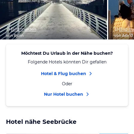
Bild melden
Bild m
von Björn
von Astrid
Möchtest Du Urlaub in der Nähe buchen?
Folgende Hotels könnten Dir gefallen
Hotel & Flug buchen
Oder
Nur Hotel buchen
Hotel nähe Seebrücke