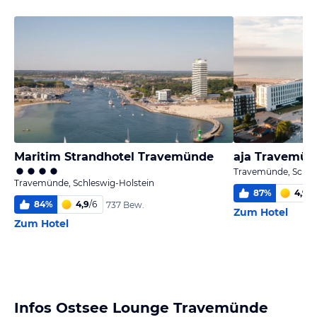
Maritim Strandhotel Travemünde
aja Travemün
Travemünde, Schle
Travemünde, Schleswig-Holstein
87
%
4,9
/
6
84
%
4,9
/
6
737 Bew.
Zum Hotel
Zum Hotel
Infos Ostsee Lounge Travemünde