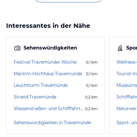
Interessantes in der Nähe
Sehenswürdigkeiten
Spor
Festival Travemünder Woche
0,1
km
Maritim-Hochhaus Travemünde
Tourist-
0,1
km
Leuchtturm Travemünde
Museumss
0,1
km
Strand Travemünde
Schifffah
0,2
km
Wasserstraßen- und Schifffahrtsamt Ostsee Verkehrszentrale Travemünde
Naturwerk
0,2
km
Sehenswürdigkeiten in Travemünde