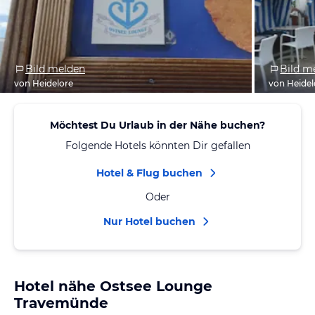
Bild melden
Bild m
von Heidelore
von Heidel
Möchtest Du Urlaub in der Nähe buchen?
Folgende Hotels könnten Dir gefallen
Hotel & Flug buchen
Oder
Nur Hotel buchen
Hotel nähe Ostsee Lounge
Travemünde