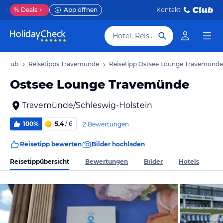
%
Deals
App öffnen
Kontakt
Hotel, Reiseziel
Urlaub
Reisetipps Travemünde
Reisetipp Ostsee Lounge Travemünde
Ostsee Lounge Travemünde
Travemünde/Schleswig-Holstein
100%
5,4
/ 6
2 Bewertungen
Reisetipp bewerten
Bilder hochladen
Reisetippübersicht
Bewertungen
Bilder
Hotels