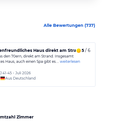
Alle Bewertungen (
737
)
attung
enfreundliches Haus direkt am Strand für einen entspannte
5
/ 6
Nicht jeder
us den 70ern, direkt am Strand. Insgesamt
Das Hotel stra
tes Haus, auch einen Spa gibt es.…
weiterlesen
die 70er Jahre 
J
41-45
•
Juli 2026
manfr
Aus Deutschland
Aus
mtzahl Zimmer