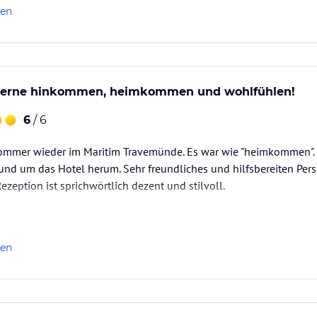
len
p2)
gerne hinkommen, heimkommen und wohlfühlen!
ataloginformationen. Alle Angaben ohne
6
/ 6
uchung die verbindlichen
Angebotsdetails
des
ommer wieder im Maritim Travemünde. Es war wie "heimkommen". S
und um das Hotel herum. Sehr freundliches und hilfsbereiten Per
ezeption ist sprichwörtlich dezent und stilvoll.
len