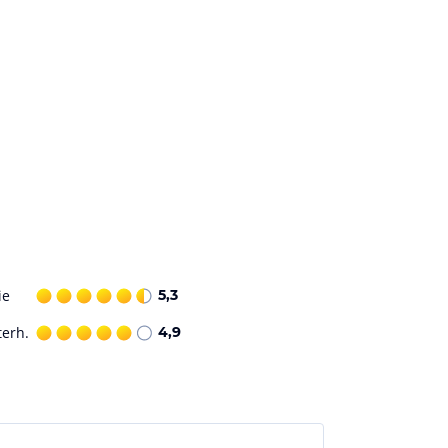
ie
5,3
terh.
4,9