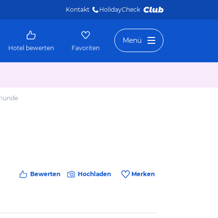
Kontakt
HolidayCheck 
Menü
Hotel bewerten
Favoriten
emünde
Bewerten
Hochladen
Merken