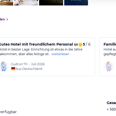
den
Gutes Hotel mit freundlichem Personal und passabler Ausst
5
/ 6
Famili
Hotel in bester Lage. Einrichtung ist etwas in die Jahre
Hotel a
gekommen, aber alles Nötige ist…
weiterlesen
gepfleg
Gudrun
71+
•
Juli 2026
Aus Deutschland
Gesa
< 300
verfügbar