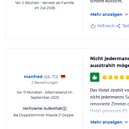
schöne Aussicht.
Vor 2 Wochen • Verreist als Familie
Finnischer Sauna (bis 95° C), Sanarium (65° C und 55° C Luftfeuchtig
im Juli 2026
innen und außen -
Mehr anzeigen
Öffnungszeiten 6.30 bis 22.30 Uhr
*Vier hochwertig ausgestattete Behandlungskabinen, Wannenbad unte
Hilfreich
Tei
Anwendungsliege für
individuelle Wohlfühlprogramme
*Fitnessraum mit Trainingsmöglichkeiten an Ausdauergeräten im Tage
*Vielseitiges Gästeprogramm
*2 Scheren-Kegelbahnen
Nicht jederman
*Fahrradvermietung
*Strandkorbvermietung direkt am Hotel
ausstrahlt mög
*50% Greenfee-Ermäßigung auf der 6 km entfernten 27-Loch-Anlage i
manfred
(
66-70
)
Golfclubs in der
2
Bewertungen
näheren Umgebung
Das Hotel strahlt v
Vor 11 Monaten • Alleinreisend im
Sonstige Einrichtungen und Services
nicht jedermanns S
September 2025
renovierte Zimmer d
*Kostenfreies Internet via Kabel und WLAN für Übernachtungsgäste (m
Verifizierter Aufenthalt
Gebühr
Hotel genossen PS 
Doppelzimmer Klassik (1 Doppelbett)
*Roomservice
*Aufdeckservice am Abend
Mehr anzeigen
*Reinigung und Wäscherei