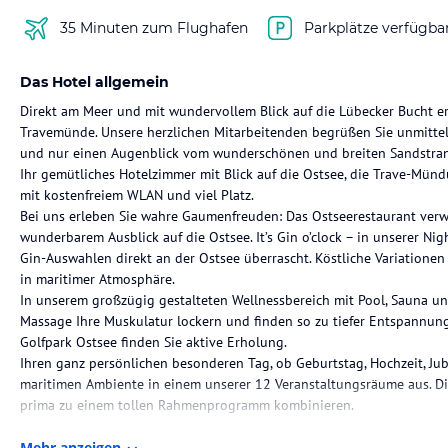
35 Minuten zum Flughafen
Parkplätze verfügba
Das Hotel allgemein
Direkt am Meer und mit wundervollem Blick auf die Lübecker Bucht er
Travemünde. Unsere herzlichen Mitarbeitenden begrüßen Sie unmittel
und nur einen Augenblick vom wunderschönen und breiten Sandstran
Ihr gemütliches Hotelzimmer mit Blick auf die Ostsee, die Trave-Mün
mit kostenfreiem WLAN und viel Platz.
Bei uns erleben Sie wahre Gaumenfreuden: Das Ostseerestaurant verwö
wunderbarem Ausblick auf die Ostsee. It’s Gin o’clock – in unserer Nig
Gin-Auswahlen direkt an der Ostsee überrascht. Köstliche Variatione
in maritimer Atmosphäre.
In unserem großzügig gestalteten Wellnessbereich mit Pool, Sauna un
Massage Ihre Muskulatur lockern und finden so zu tiefer Entspannu
Golfpark Ostsee finden Sie aktive Erholung.
Ihren ganz persönlichen besonderen Tag, ob Geburtstag, Hochzeit, Jub
maritimen Ambiente in einem unserer 12 Veranstaltungsräume aus. Die 
prima zu einem tollen Rahmenprogramm kombinieren.
Die Lage des Hotels
Mehr anzeigen