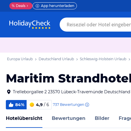
%
Deals
App herunterladen
Europa Urlaub
Deutschland Urlaub
Schleswig-Holstein Urlaub
Maritim Strandhot
Trelleborgallee 2 23570 Lübeck-Travemünde Deutschland
84%
4,9
/ 6
737
Bewertungen
Hotelübersicht
Bewertungen
Bilder
Frag