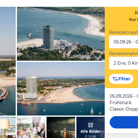
Nur 
Reisezeitrau
05.09.26 - 
Reiseteilneh
2 Erw, 0 Kin
vom Hotelier, Dezember 2018
Filter
05.09.2026 - 
Frühstück
Classic-Dopp
vom Hotelier, Dezember 2018
Alle Bilder
(
1.209
)