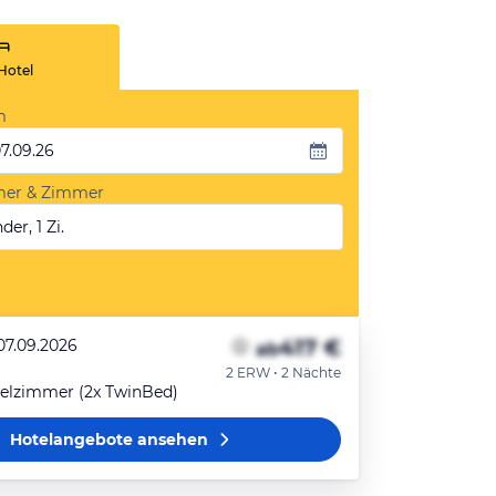
Hotel
m
07.09.26
mer & Zimmer
der, 1 Zi.
417 €
07.09.2026
ab
2 ERW • 2 Nächte
elzimmer (2x TwinBed)
Hotelangebote
ansehen