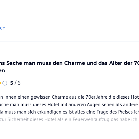
keit) mit Lichtwechsel, Entspannungsbereich
r Sternenhimmel, Sanotherm Softpack-
len
slicht
ns Sache man muss den Charme und das Alter der 70
en
m Maritim Golfpark Ostsee sowie bei weiteren
5
/ 6
on innen einen gewissen Charme aus die 70er Jahre die dieses Hote
ache man muss dieses Hotel mit anderen Augen sehen als andere v
a muss man sich erkundigen es ist alles eine Frage des Preises ic
ax. 1.536 Kbit/s). Highspeed Internet gegen
zur Sicherheit dieses Hotel als ein Feuerwehraufzug das habe ic