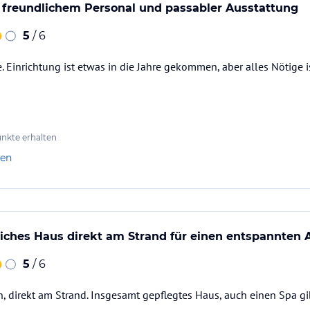
 freundlichem Personal und passabler Ausstattung
5
/ 6
e. Einrichtung ist etwas in die Jahre gekommen, aber alles Nötige 
erzeiten.
ind Sie sehr willkommen.
ags hausgemachte und phantasievolle Grand
nkte erhalten
len
 Motto "Home is where the Gin is".
iches Haus direkt am Strand für einen entspannten 
ind Sie sehr willkommen.
5
/ 6
, mit Innenpool 8x12 m mit Tageslicht
, direkt am Strand. Insgesamt gepflegtes Haus, auch einen Spa gi