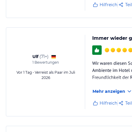
Hilfreich
Tei
*Tiefgarage mit 400 Plätzen
*Ladestation für Elektrofahrzeuge (Ladeanschluss nach IEC 62 196 Ty
*Businesscenter
*Kostenfreier Abholservice vom Travemünder Strandbahnhof
*Babysitting Service (auf Anfrage)
Immer wieder 
Hinweis:
Allgemeine und unverbindliche Hoteliers-/Veranstalter-/K
Gewähr und ohne Prüfung durch HolidayCheck. Bitte lies vor der B
Ulf
(
71+
)
jeweiligen Veranstalters.
1
Bewertungen
Wir waren diesen S
Ambiente im Hotel 
Vor 1 Tag • Verreist als Paar im Juli
Freundlichkeit der R
2026
Mehr anzeigen
Hilfreich
Tei