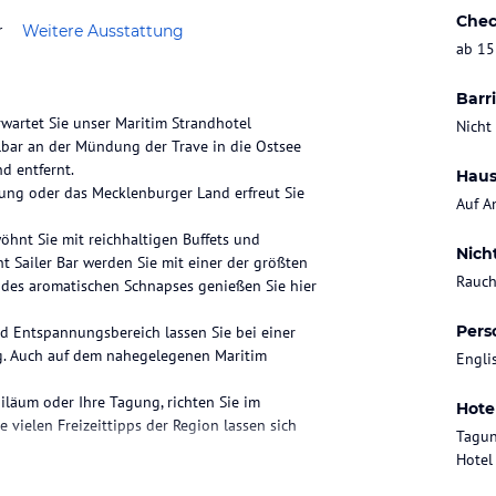
Chec
r
Weitere Ausstattung
ab 15
Barri
wartet Sie unser Maritim Strandhotel
Nicht
bar an der Mündung der Trave in die Ostsee
d entfernt.
Haus
dung oder das Mecklenburger Land erfreut Sie
Auf A
hnt Sie mit reichhaltigen Buffets und
Nich
ht Sailer Bar werden Sie mit einer der größten
Rauch
n des aromatischen Schnapses genießen Sie hier
Pers
d Entspannungsbereich lassen Sie bei einer
ng. Auch auf dem nahegelegenen Maritim
Engli
iläum oder Ihre Tagung, richten Sie im
Hote
vielen Freizeittipps der Region lassen sich
Tagun
Hotel