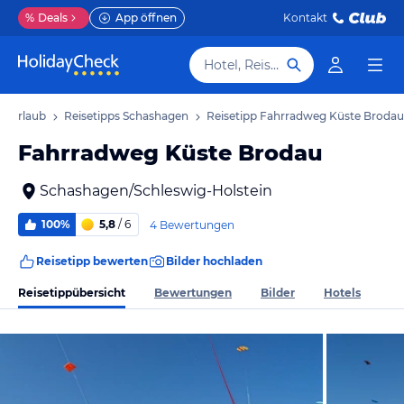
%
Deals
App öffnen
Kontakt
Hotel, Reiseziel
n Urlaub
Reisetipps Schashagen
Reisetipp Fahrradweg Küste Brodau
Fahrradweg Küste Brodau
Schashagen/Schleswig-Holstein
100%
5,8
/ 6
4 Bewertungen
Reisetipp bewerten
Bilder hochladen
Reisetippübersicht
Bewertungen
Bilder
Hotels