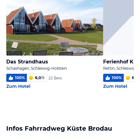
Das Strandhaus
Ferienhof Klu
Schashagen, Schleswig-Holstein
Rettin, Schleswig-H
100
%
6,0
/
6
100
%
6,0
/
22 Bew.
Zum Hotel
Zum Hotel
Infos Fahrradweg Küste Brodau