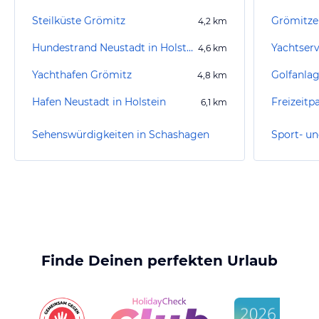
Steilküste Grömitz
Grömitze
4,2
km
Hundestrand Neustadt in Holstein
Yachtser
4,6
km
Yachthafen Grömitz
Golfanla
4,8
km
Hafen Neustadt in Holstein
Freizeitp
6,1
km
Sehenswürdigkeiten in Schashagen
Finde Deinen perfekten Urlaub