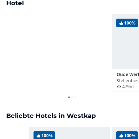
Hotel
100%
Oude Werf
Stellenbos
479m
Beliebte Hotels in Westkap
100%
100%