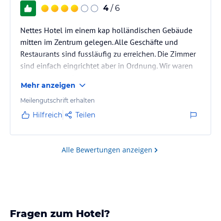
4
/ 6
Nettes Hotel im einem kap holländischen Gebäude
mitten im Zentrum gelegen. Alle Geschäfte und
Restaurants sind fussläufig zu erreichen. Die Zimmer
sind einfach eingrichtet aber in Ordnung. Wir waren
während einer Rundreise 1 Nacht dort und waren
Mehr anzeigen
zufrieden. Dierkt um die Ecke gibt es eine Bäckerei wo
es herrliches Gebäck gibt
Meilengutschrift erhalten
Hilfreich
Teilen
Alle Bewertungen anzeigen
Fragen zum Hotel?