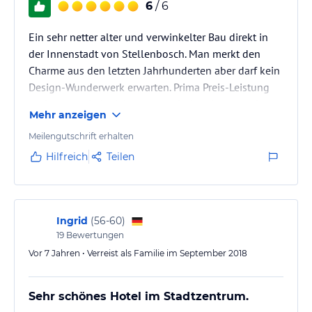
6
/ 6
Ein sehr netter alter und verwinkelter Bau direkt in
der Innenstadt von Stellenbosch. Man merkt den
Charme aus den letzten Jahrhunderten aber darf kein
Design-Wunderwerk erwarten. Prima Preis-Leistung
und gerne wieder. Wenn man mit dem Auto anreist
Mehr anzeigen
muss man darauf achten, dass die Parkgarage recht
klein ist - Street Parking möglich aber nicht immer
Meilengutschrift erhalten
100% sicher.
Hilfreich
Teilen
Ingrid
(
56-60
)
19
Bewertungen
Vor 7 Jahren • Verreist als Familie im September 2018
Sehr schönes Hotel im Stadtzentrum.