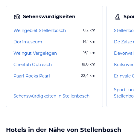
Sehenswürdigkeiten
Spor
Weingebiet Stellenbosch
0,2
km
Stellenbo
Dorfmuseum
14,1
km
De Zalze 
Weingut Vergelegen
16,1
km
Devonval
Cheetah Outreach
18,0
km
Kuilsrive
Paarl Rocks Paarl
22,4
km
Erinvale 
Sport- un
Sehenswürdigkeiten in Stellenbosch
Stellenb
Hotels in der Nähe von Stellenbosch