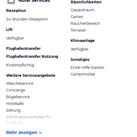
Hotel Services
Räumlichkeiten
Gepäckraum
Rezeption
Garten
24-Stunden-Rezeption
Raucherbereich
Lift
Terrasse
Verfügbar
Klimaanlage
Flughafentransfer
Verfügbar
Flughafentransfer Nutzung
Sonstiges
Kostenpflichtig
Erste-Hilfe-Kasten
Gartenmöbel
Weitere Serviceangebote
Wäscheservice
Concierge
Bügelservice
Hotelsafe
Zeitung
Informationsschalter für
Ausflüge
Mehr anzeigen