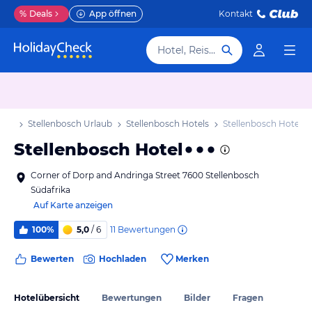
%
Deals
App öffnen
Kontakt
Hotel, Reiseziel
aub
Stellenbosch Urlaub
Stellenbosch Hotels
Stellenbosch Hotel
Stellenbosch Hotel
Corner of Dorp and Andringa Street 7600 Stellenbosch
Südafrika
Auf Karte anzeigen
11
Bewertungen
100%
5,0
/ 6
Bewerten
Hochladen
Merken
Hotelübersicht
Bewertungen
Bilder
Fragen