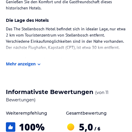
Genießen Sie den Komfort und die Gastfreundschaft dieses
historischen Hotels.
Die Lage des Hotels
Das The Stellenbosch Hotel befindet sich in idealer Lage, nur etwa
2 km vom Touristenzentrum von Stellenbosch entfernt.
Verschiedene Einkaufsmöglichkeiten sind in der Nähe vorhanden.
Der nächste Flughafen, Kapstadt (CPT), ist etwa 30 km entfernt.
Zimmer / Unterbringung im Hotel
Mehr anzeigen
Das Hotel verfügt über 21 Zimmer, 4 Apartments und 16
Doppelzimmer, die sich über 3 Etagen erstrecken und bequem mit
dem Aufzug erreichbar sind. Jedes Zimmer ist mit kolonialen
Akzenten eingerichtet und verfügt über Annehmlichkeiten wie
Informativste Bewertungen
(von
11
einen Fernseher, eine Minibar und einen Safe. Die geräumigen
Badezimmer bieten Ihnen Komfort und Privatsphäre.
Bewertungen)
Gastronomie im Hotel
Weiterempfehlung
Gesamtbewertung
Im The Stellenbosch Hotel erwartet Sie ein gastronomisches
100
%
5,0
Angebot, das keine Wünsche offen lässt. Das
/ 6