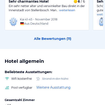
Sehr charmantes Hotel
6
/ 6
Sehr
Ein sehr netter alter und verwinkelter Bau direkt in der
Schön
Innenstadt von Stellenbosch. Man…
weiterlesen
gutes
weite
Kai
41-45
•
November 2018
Aus Deutschland
Alle Bewertungen (
11
)
Hotel allgemein
Beliebteste Ausstattungen:
Wifi kostenfrei
Strand in der Nähe
Weitere Ausstattung
Pool verfügbar
Gesamtzahl Zimmer