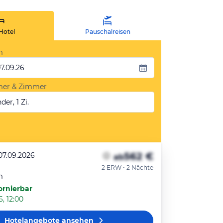
Hotel
Pauschalreisen
m
07.09.26
mer & Zimmer
der, 1 Zi.
562 €
07.09.2026
ab
2 ERW • 2 Nächte
m
ornierbar
6, 12:00
Hotelangebote
ansehen