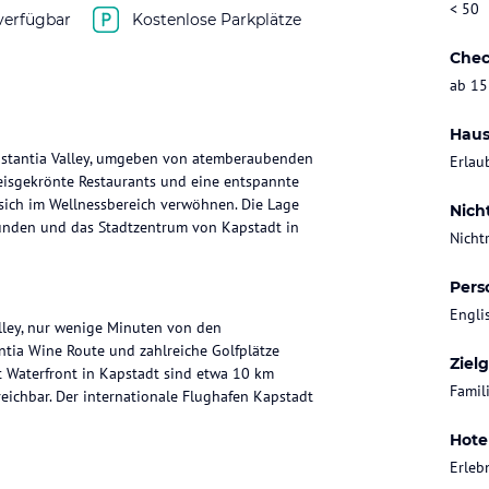
< 50
verfügbar
Kostenlose Parkplätze
Chec
ab 15
Haus
onstantia Valley, umgeben von atemberaubenden
Erlau
preisgekrönte Restaurants und eine entspannte
 sich im Wellnessbereich verwöhnen. Die Lage
Nich
kunden und das Stadtzentrum von Kapstadt in
Nicht
Pers
Engli
alley, nur wenige Minuten von den
ntia Wine Route und zahlreiche Golfplätze
Ziel
rt Waterfront in Kapstadt sind etwa 10 km
Famil
reichbar. Der internationale Flughafen Kapstadt
Hote
Erleb