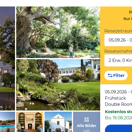
Nur 
Reisezeitrau
05.09.26 - 
Reiseteilneh
2 Erw, 0 Kin
von Expedia
Filter
05.09.2026 - 
Frühstück
Double Roo
Kostenlos st
Bis 19.08.202
von Expedia
Alle Bilder
(
48
)