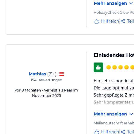
Mehr anzeigen
HolidayCheck Club-Pu
Hilfreich
Tei
Einladendes Ho
Mathias
(
71+
)
Ein sehr schön in a
154
Bewertungen
Die Lage optimal z
Vor 8 Monaten • Verreist als Paar im
Sehr gepflegte Zim
November 2025
Sehr kompetentes un
Mehr anzeigen
Meilengutschrift erhal
Hilfreich
Tei