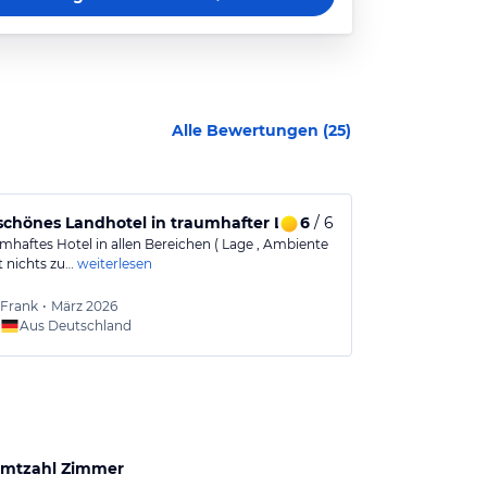
Alle Bewertungen (
25
)
m Personal
chönes Landhotel in traumhafter Lage
6
/ 6
Einladendes
mhaftes Hotel in allen Bereichen ( Lage , Ambiente
Ein sehr schön 
bt nichts zu…
weiterlesen
Die Lage optima
Frank
•
März 2026
Mathia
Aus Deutschland
Aus
mtzahl Zimmer