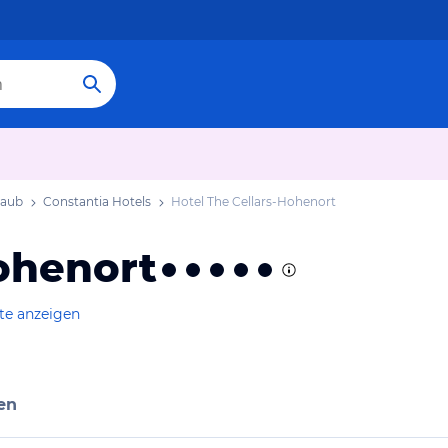
laub
Constantia Hotels
Hotel The Cellars-Hohenort
ohenort
te anzeigen
en