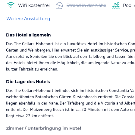
Wifi kostenfrei
Strand in der Nähe
Pool 
Weitere Ausstattung
Das Hotel allgemein
Das The Cellars-Hohenort ist ein luxuriöses Hotel im historischen C
Gärten und Weinbergen. Hier erwartet Sie ein erstklassiger Service, 
Atmosphäre. Genießen Sie den Blick auf den Tafelberg und lassen Sie
des Hotels bietet Ihnen die Möglichkeit, die umliegende Natur zu er
kurzer Fahrzeit zu erreichen.
Die Lage des Hotels
Das The Cellars-Hohenort befindet sich im historischen Constantia V
weltberühmten Botanischen Gärten Kirstenbosch entfernt. Die Consta
liegen ebenfalls in der Nähe. Der Tafelberg und die Victoria and Albe
entfernt. Der Muizenberg Beach ist in ca. 20 Minuten mit dem Auto er
liegt etwa 22 km entfernt.
Zimmer / Unterbringung im Hotel