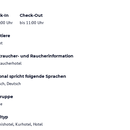
k-In
Check-Out
:00 Uhr
bis 11:00 Uhr
tiere
bt
traucher- und Raucherinformation
raucherhotel
onal spricht folgende Sprachen
sch, Deutsch
gruppe
ie
ltyp
nishotel, Kurhotel, Hotel