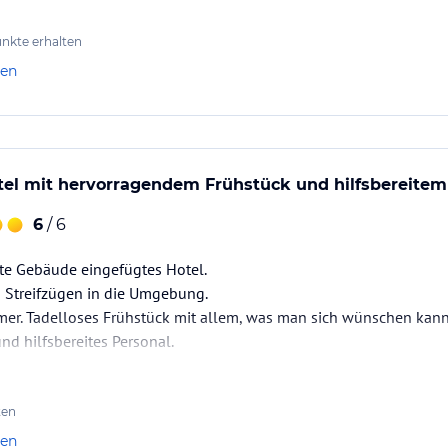
nkte erhalten
len
tel mit hervorragendem Frühstück und hilfsbereitem
6
/ 6
lte Gebäude eingefügtes Hotel.
u Streifzügen in die Umgebung.
mer. Tadelloses Frühstück mit allem, was man sich wünschen kann
d hilfsbereites Personal.
ten
len