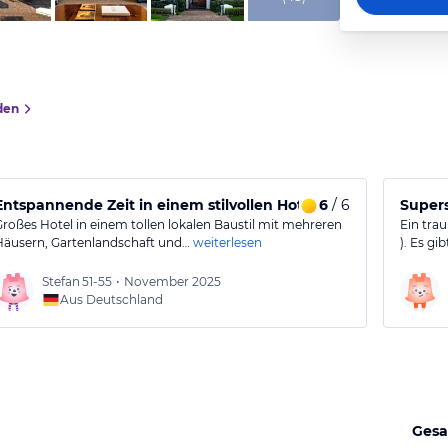
den
Entspannende Zeit in einem stilvollen Hotel mit freundliche
6
/ 6
Supers
Großes Hotel in einem tollen lokalen Baustil mit mehreren
Ein trau
Häusern, Gartenlandschaft und…
weiterlesen
). Es gi
Stefan
51-55
•
November 2025
Aus Deutschland
Gesa