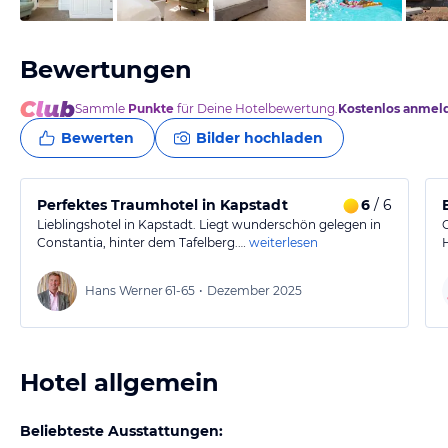
Bewertungen
Sammle
Punkte
für Deine Hotelbewertung.
Kostenlos anmel
Bewerten
Bilder hochladen
Perfektes Traumhotel in Kapstadt
6
/ 6
Lieblingshotel in Kapstadt. Liegt wunderschön gelegen in
Constantia, hinter dem Tafelberg.…
weiterlesen
Hans Werner
61-65
•
Dezember 2025
Hotel allgemein
Beliebteste Ausstattungen: