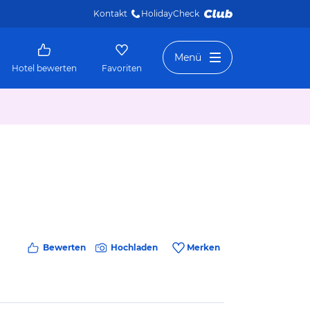
Kontakt
HolidayCheck 
Menü
Hotel bewerten
Favoriten
Bewerten
Hochladen
Merken