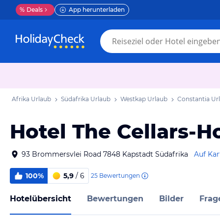
%
Deals
App herunterladen
Afrika Urlaub
Südafrika Urlaub
Westkap Urlaub
Constantia Ur
Hotel The Cellars-H
93 Brommersvlei Road 7848 Kapstadt Südafrika
Auf Kar
100%
5,9
/ 6
25
Bewertungen
Hotelübersicht
Bewertungen
Bilder
Frag