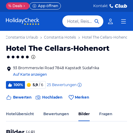
%
Deals
App öffnen
Kontakt
Hotel, Reiseziel
Constantia Urlaub
Constantia Hotels
Hotel The Cellars-Hohenort
Hotel The Cellars-Hohenort
93 Brommersvlei Road 7848 Kapstadt Südafrika
Auf Karte anzeigen
25
Bewertungen
100%
5,9
/ 6
Bewerten
Hochladen
Merken
Hotelübersicht
Bewertungen
Bilder
Fragen
Bilder
(
48
)