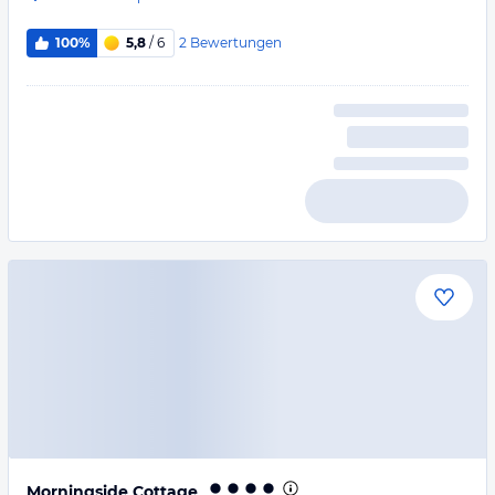
2
Bewertungen
100%
5,8
/ 6
Morningside Cottage