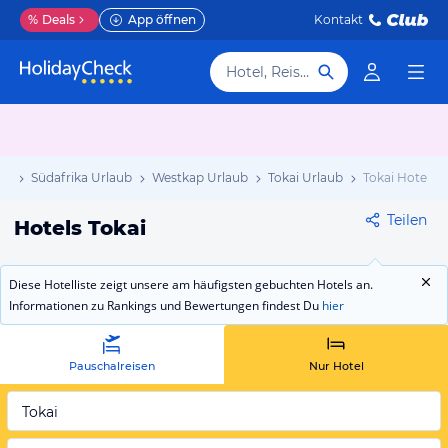
%
Deals
App öffnen
Kontakt
Hotel, Reiseziel
ub
Südafrika Urlaub
Westkap Urlaub
Tokai Urlaub
Tokai Hotels
Teilen
Hotels Tokai
Diese Hotelliste zeigt unsere am häufigsten gebuchten Hotels an.
Informationen zu Rankings und Bewertungen findest Du
hier
Pauschalreisen
Nur Hotel
Tokai