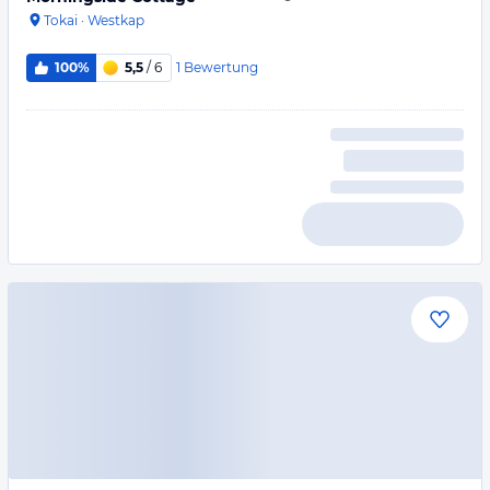
Tokai
·
Westkap
1
Bewertung
100%
5,5
/ 6