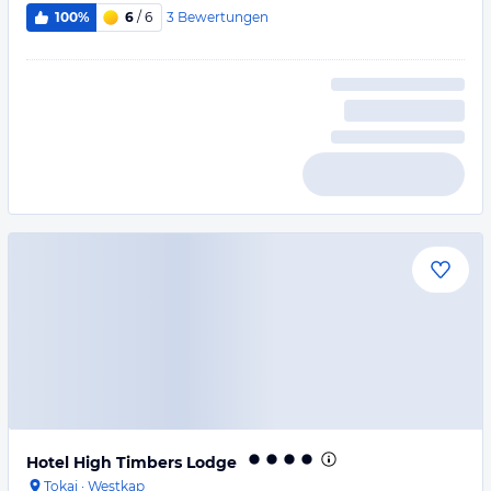
3
Bewertungen
100%
6
/ 6
Hotel High Timbers Lodge
Tokai
·
Westkap