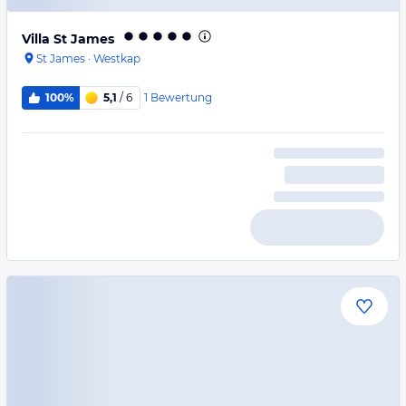
Villa St James
St James
·
Westkap
1
Bewertung
100%
5,1
/ 6