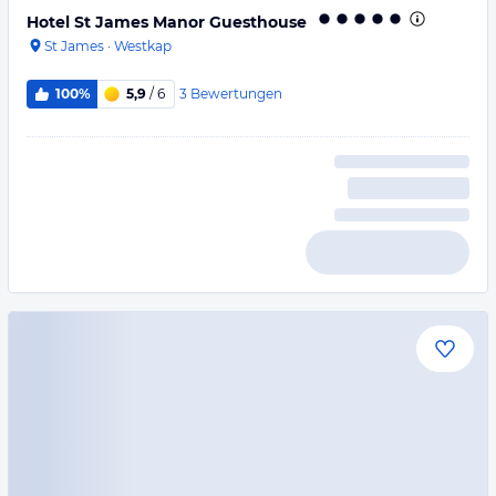
Hotel St James Manor Guesthouse
St James
·
Westkap
3
Bewertungen
100%
5,9
/ 6