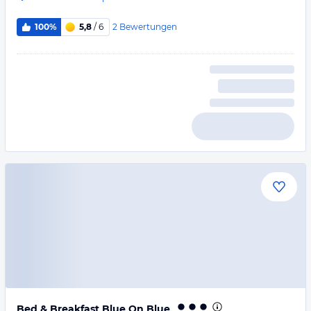
2
Bewertungen
100%
5,8
/ 6
Bed & Breakfast Blue On Blue