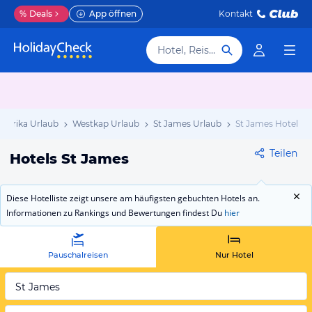
%
Deals
App öffnen
Kontakt
Hotel, Reiseziel
dafrika Urlaub
Westkap Urlaub
St James Urlaub
St James Hotels
Teilen
Hotels St James
Diese Hotelliste zeigt unsere am häufigsten gebuchten Hotels an.
Informationen zu Rankings und Bewertungen findest Du
hier
Pauschalreisen
Nur Hotel
St James