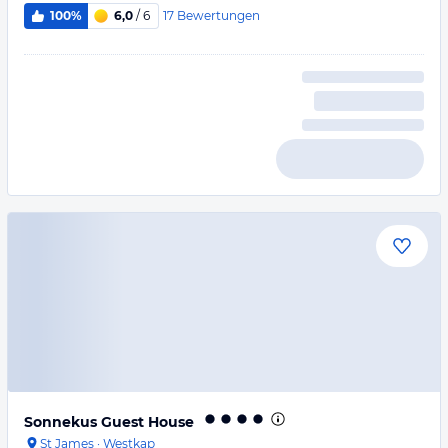
17
Bewertungen
100%
6,0
/ 6
Sonnekus Guest House
St James
·
Westkap