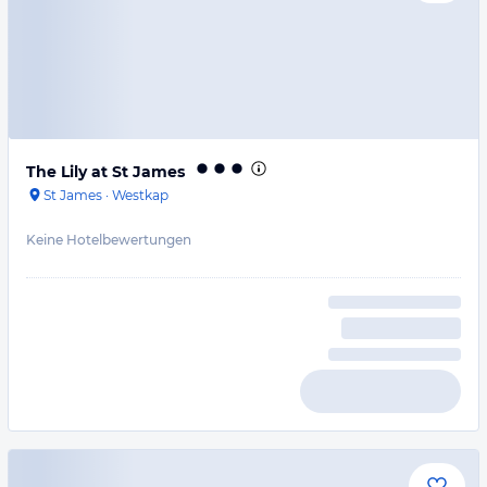
The Lily at St James
St James
·
Westkap
Keine Hotelbewertungen