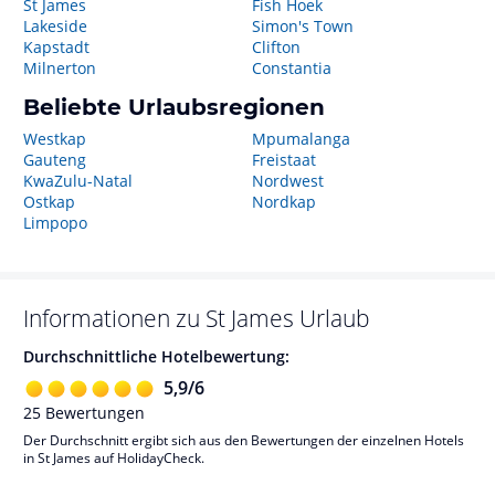
St James
Fish Hoek
Lakeside
Simon's Town
Kapstadt
Clifton
Milnerton
Constantia
Beliebte Urlaubsregionen
Westkap
Mpumalanga
Gauteng
Freistaat
KwaZulu-Natal
Nordwest
Ostkap
Nordkap
Limpopo
Informationen zu
St James
Urlaub
Durchschnittliche Hotelbewertung:
5,9
/
6
25
Bewertungen
Der Durchschnitt ergibt sich aus den Bewertungen der einzelnen Hotels
in St James auf HolidayCheck.