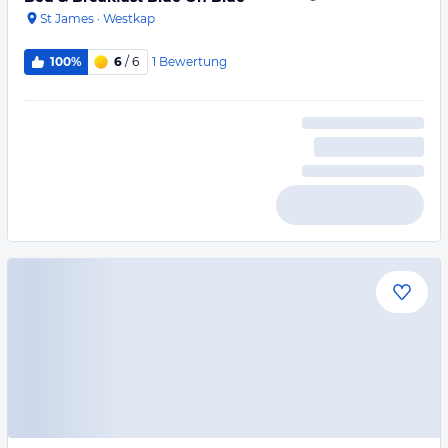
St James
·
Westkap
1
Bewertung
100%
6
/ 6