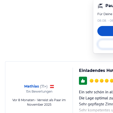
Pau
Für Deine
08.08. - 0
Einladendes Ho
Mathias
(
71+
)
Ein sehr schön in a
154
Bewertungen
Die Lage optimal z
Vor 8 Monaten • Verreist als Paar im
Sehr gepflegte Zim
November 2025
Sehr kompetentes un