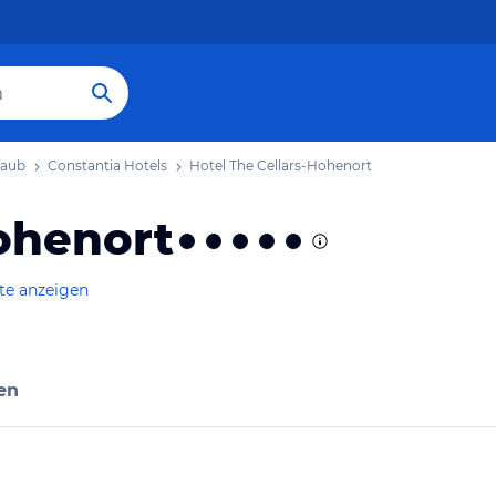
laub
Constantia Hotels
Hotel The Cellars-Hohenort
ohenort
te anzeigen
en