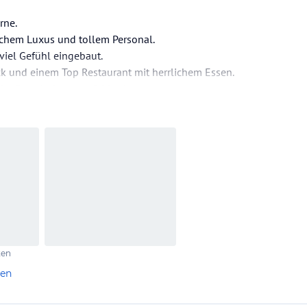
rne.
lichem Luxus und tollem Personal.
 viel Gefühl eingebaut.
ck und einem Top Restaurant mit herrlichem Essen.
im Spa sind zu empfehlen!
ten
len