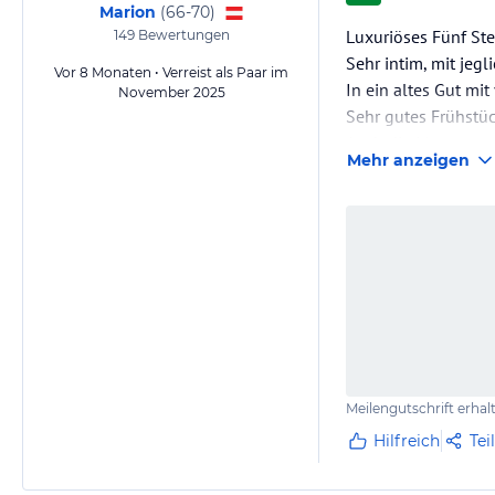
Marion
(
66-70
)
Luxuriöses Fünf Ste
149
Bewertungen
Sehr intim, mit jeg
Vor 8 Monaten • Verreist als Paar im
In ein altes Gut mit
November 2025
Sehr gutes Frühstü
Auch die Massagen 
Mehr anzeigen
Meilengutschrift erhal
Hilfreich
Tei