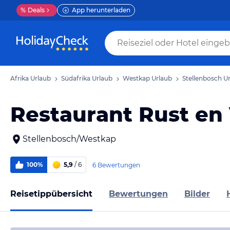
%
Deals
App herunterladen
Afrika Urlaub
Südafrika Urlaub
Westkap Urlaub
Stellenbosch U
Restaurant Rust en
Stellenbosch/Westkap
100%
5,9
/ 6
6 Bewertungen
Reisetippübersicht
Bewertungen
Bilder