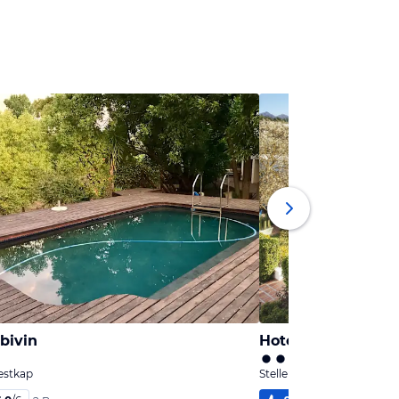
bivin
Hotel Majeka Hou
estkap
Stellenbosch, Westkap