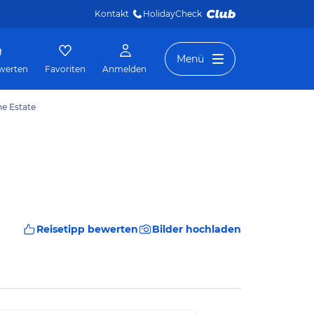
Kontakt
HolidayCheck 
Menü
werten
Favoriten
Anmelden
ne Estate
Reisetipp bewerten
Bilder hochladen