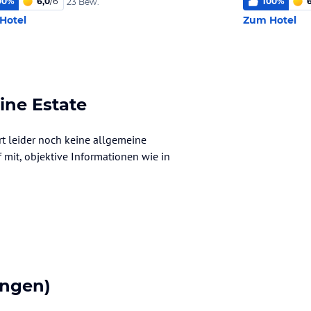
00
%
6,0
/
6
100
%
23 Bew.
Hotel
Zum Hotel
ine Estate
rt leider noch keine allgemeine
f mit, objektive Informationen wie in
ngen)