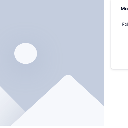
Mö
Fo