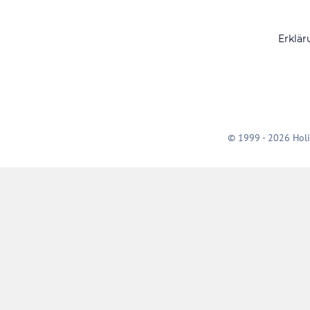
Erklär
© 1999 - 2026 Holi