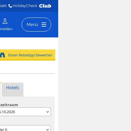
takt
HolidayCheck 
Menü
melden
Einen Reisetipp bewerten
Hotels
ezeitraum
06.10.2026
der
0