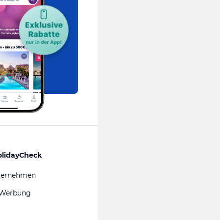
olidayCheck
ternehmen
 Werbung