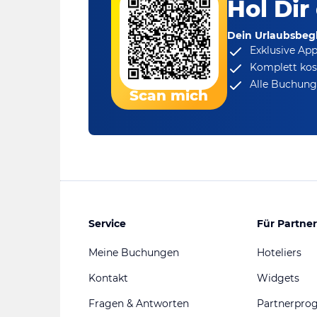
Hol Dir
Dein Urlaubsbegl
Exklusive Ap
Komplett kos
Alle Buchungs
Scan mich
Service
Für Partner
Meine Buchungen
Hoteliers
Kontakt
Widgets
Fragen & Antworten
Partnerpr