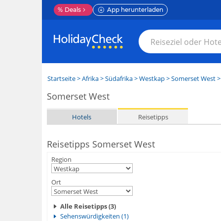
%
Deals
App herunterladen
Startseite
>
Afrika
>
Südafrika
>
Westkap
>
Somerset West
>
Somerset West
Hotels
Reisetipps
Reisetipps Somerset West
Region
Ort
Alle Reisetipps (3)
Sehenswürdigkeiten (1)