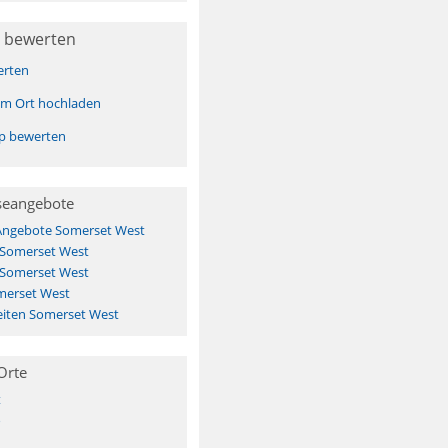
 bewerten
erten
sem Ort hochladen
pp bewerten
seangebote
 Angebote Somerset West
 Somerset West
 Somerset West
merset West
iten Somerset West
Orte
t
o