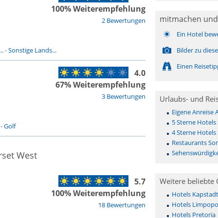
100% Weiterempfehlung
mitmachen und
2 Bewertungen
Ein Hotel bew
..
-
Sonstige Lands...
Bilder zu die
Einen Reiseti
4.0
67% Weiterempfehlung
3 Bewertungen
Urlaubs- und Rei
Eigene Anreise
5 Sterne Hotels
-
Golf
4 Sterne Hotels
Restaurants So
Sehenswürdigke
rset West
5.7
Weitere beliebte 
100% Weiterempfehlung
Hotels Kapstad
Hotels Limpop
18 Bewertungen
Hotels Pretoria