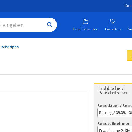
Kon
Hotel bewerten
Favoriten
An
 Reisetipps
Frühbucher/
Pauschalreisen
Reisedauer / Reis
Beliebig / 08.08. - 
Reiseteilnehmer
Erwachsene
2
, Kin