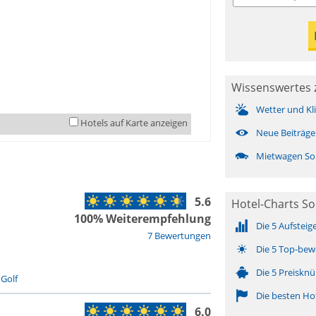
Wissenswertes 
Wetter und Kl
Hotels auf Karte anzeigen
Neue Beiträge
Mietwagen So
5.6
Hotel-Charts S
100% Weiterempfehlung
Die 5 Aufsteig
7 Bewertungen
Die 5 Top-bew
Die 5 Preisknü
-
Golf
Die besten Ho
6.0