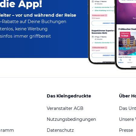
 die App!
eiter – vor und während der Reise
p-Rabatte
auf Deine Buchungen
tenlos,
keine Werbung
infos immer griffbereit
Das Kleingedruckte
Über H
Veranstalter AGB
Das Un
Nutzungsbedingungen
Unsere
ogramm
Datenschutz
Presse