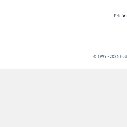
Erklär
© 1999 - 2026 Holi