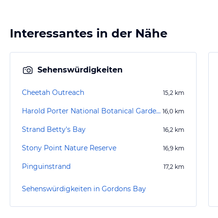
Interessantes in der Nähe
Sehenswürdigkeiten
Cheetah Outreach
15,2
km
Harold Porter National Botanical Gardens
16,0
km
Strand Betty's Bay
16,2
km
Stony Point Nature Reserve
16,9
km
Pinguinstrand
17,2
km
Sehenswürdigkeiten in Gordons Bay