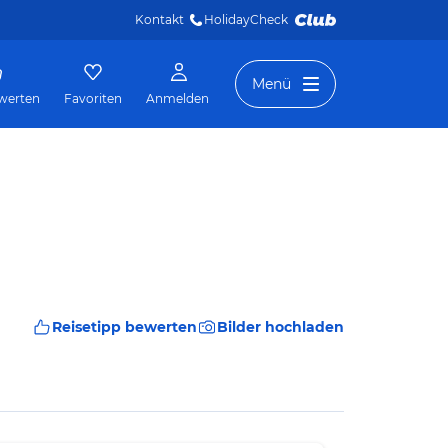
Kontakt
HolidayCheck 
Menü
werten
Favoriten
Anmelden
Reisetipp bewerten
Bilder hochladen