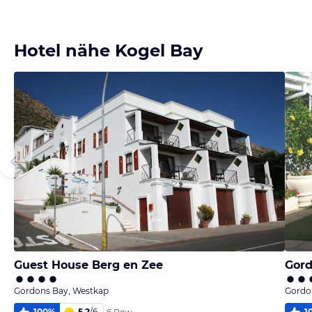
Bild
Bild
Bild
Bild
melden
melden
melden
melden
von Detlef
von Detlef
von Detlef
von Detlef
Hotel nähe Kogel Bay
Guest House Berg en Zee
Gord
Gordons Bay, Westkap
Gordo
100
%
5,2
/
6
1