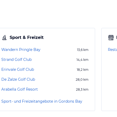
Sport & Freizeit
Wandern Pringle Bay
Rest
13,6
km
Strand Golf Club
14,4
km
Erinvale Golf Club
18,2
km
De Zalze Golf Club
28,0
km
Arabella Golf Resort
28,3
km
Sport- und Freizeitangebote in Gordons Bay