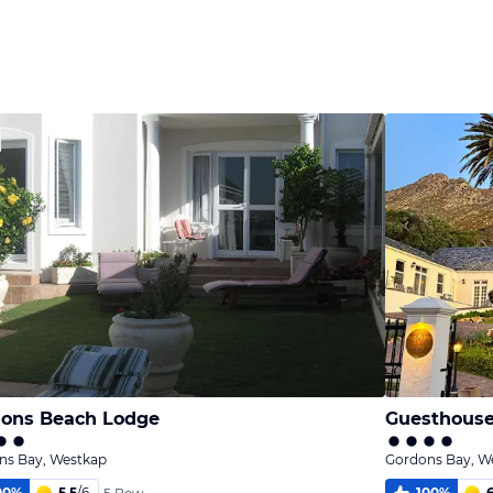
Bild
melden
von Detlef
ons Beach Lodge
Guesthouse
ns Bay, Westkap
Gordons Bay, W
00
%
5,5
/
6
100
%