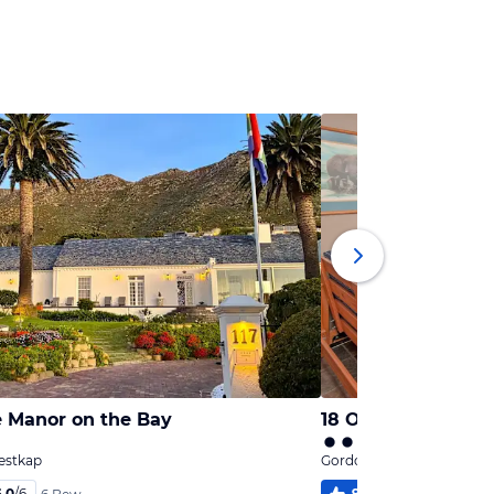
 Manor on the Bay
18 On Kloof B&B
estkap
Gordons Bay, Westkap
6,0
/
6
94
%
5,4
/
6