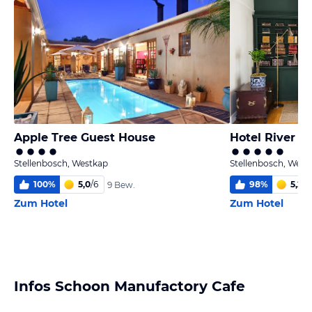
Apple Tree Guest House
Hotel River M
Stellenbosch, Westkap
Stellenbosch, West
100
%
5,0
/
6
98
%
5,2
/
6
9 Bew.
Zum Hotel
Zum Hotel
Infos Schoon Manufactory Cafe