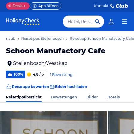
%
Deals
App öffnen
Kontakt
Hotel, Reiseziel
ch Urlaub
Reisetipps Stellenbosch
Reisetipp Schoon Manufactory Cafe
Schoon Manufactory Cafe
Stellenbosch/Westkap
100%
4,8
/ 6
1 Bewertung
Reisetipp bewerten
Bilder hochladen
Reisetippübersicht
Bewertungen
Bilder
Hotels