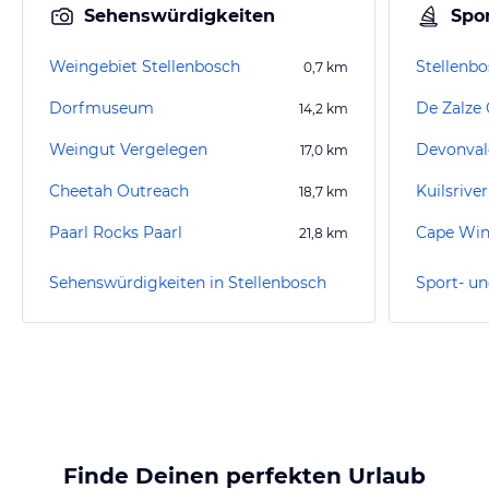
Sehenswürdigkeiten
Spor
Weingebiet Stellenbosch
Stellenbo
0,7
km
Dorfmuseum
De Zalze 
14,2
km
Weingut Vergelegen
Devonval
17,0
km
Cheetah Outreach
Kuilsrive
18,7
km
Paarl Rocks Paarl
Cape Win
21,8
km
Sehenswürdigkeiten in Stellenbosch
Finde Deinen perfekten Urlaub