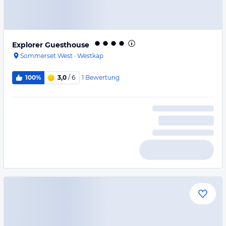
Explorer Guesthouse
Sommerset West
·
Westkap
1
Bewertung
100%
3,0
/ 6