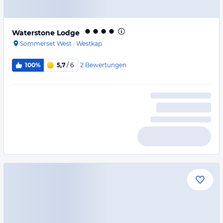
Waterstone Lodge
Sommerset West
·
Westkap
2
Bewertungen
100%
5,7
/ 6