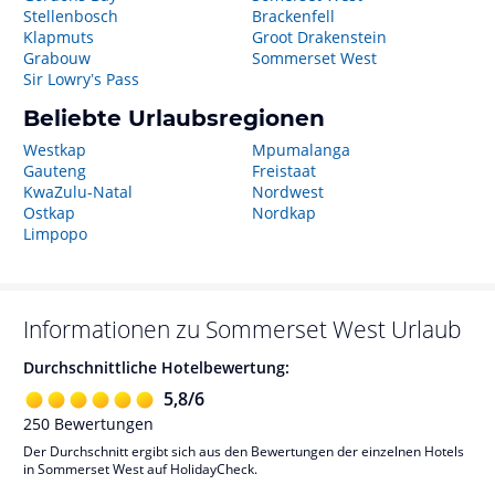
Stellenbosch
Brackenfell
Klapmuts
Groot Drakenstein
Grabouw
Sommerset West
Sir Lowryʼs Pass
Beliebte Urlaubsregionen
Westkap
Mpumalanga
Gauteng
Freistaat
KwaZulu-Natal
Nordwest
Ostkap
Nordkap
Limpopo
Informationen zu
Sommerset West
Urlaub
Durchschnittliche Hotelbewertung:
5,8
/
6
250
Bewertungen
Der Durchschnitt ergibt sich aus den Bewertungen der einzelnen Hotels
in Sommerset West auf HolidayCheck.