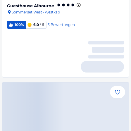
Guesthouse Albourne
Sommerset West
·
Westkap
3
Bewertungen
100%
6,0
/ 6