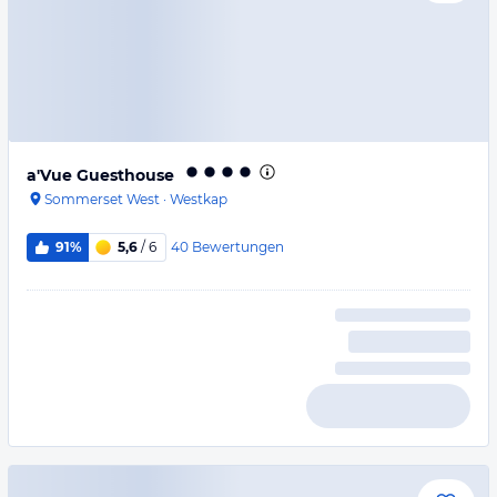
a'Vue Guesthouse
Sommerset West
·
Westkap
40
Bewertungen
91%
5,6
/ 6