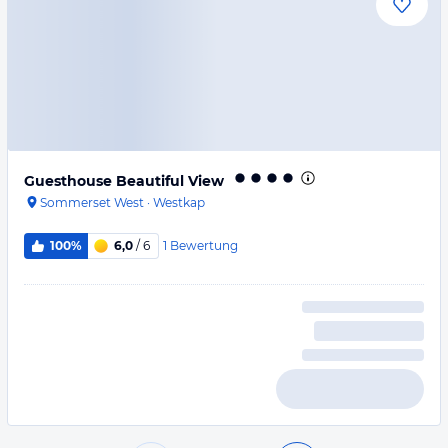
Guesthouse Beautiful View
Sommerset West
·
Westkap
1
Bewertung
100%
6,0
/ 6