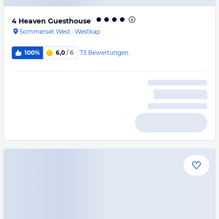
4 Heaven Guesthouse
Sommerset West
·
Westkap
73
Bewertungen
100%
6,0
/ 6