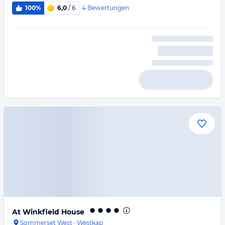
4
Bewertungen
100%
6,0
/ 6
At Winkfield House
Sommerset West
·
Westkap