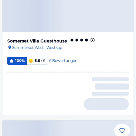
Somerset Villa Guesthouse
Sommerset West
·
Westkap
6
Bewertungen
100%
5,6
/ 6