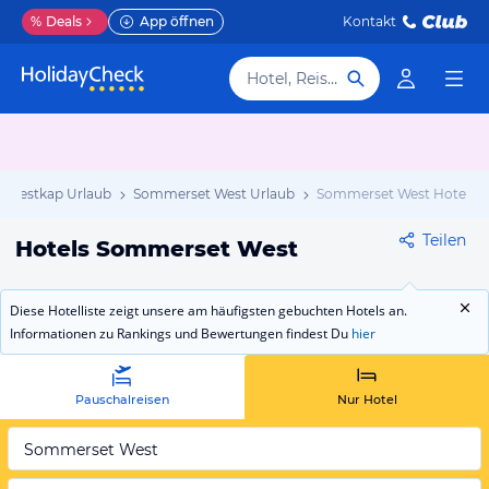
%
Deals
App öffnen
Kontakt
Hotel, Reiseziel
Westkap Urlaub
Sommerset West Urlaub
Sommerset West Hotels
Teilen
Hotels Sommerset West
Diese Hotelliste zeigt unsere am häufigsten gebuchten Hotels an.
Informationen zu Rankings und Bewertungen findest Du
hier
Pauschalreisen
Nur Hotel
Sommerset West