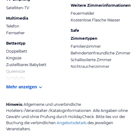
Weitere Zimmerinformationen
Satelliten-TV
Feuermelder
Multimedia
Kostenlose Flasche Wasser
Telefon
Safe
Fernseher
Zimmertypen
Bettentyp
Familienzimmer
Doppelbett
Behindertenfreundliche Zimmer
Kingsize
Schallisolierte Zimmer
Zustellbares Babybett
Nichtraucherzimmer
Queensize
Schlafsofa
Mehr anzeigen
Hinweis:
Allgemeine und unverbindliche
Hoteliers-/Veranstalter-/Kataloginformationen. Alle Angaben ohne
Gewähr und ohne Prüfung durch HolidayCheck. Bitte lies vor der
Buchung die verbindlichen
Angebotsdetails
des jeweiligen
Veranstalters.