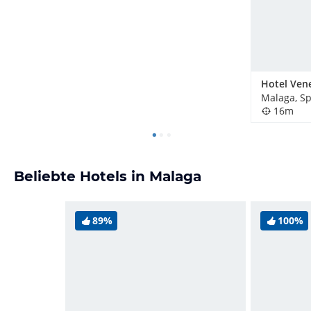
Hotel Ven
Malaga, S
16m
Beliebte Hotels in Malaga
89%
100%