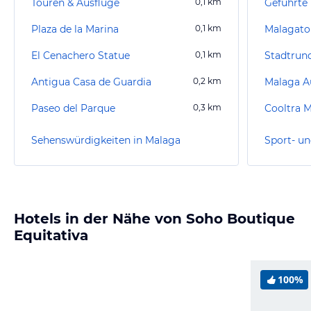
Touren & Ausflüge
0,1
km
Geführte
Plaza de la Marina
0,1
km
Malagato
El Cenachero Statue
0,1
km
Stadtrun
Antigua Casa de Guardia
0,2
km
Malaga A
Paseo del Parque
0,3
km
Cooltra M
Sehenswürdigkeiten in Malaga
Sport- un
Hotels in der Nähe von Soho Boutique
Equitativa
100%