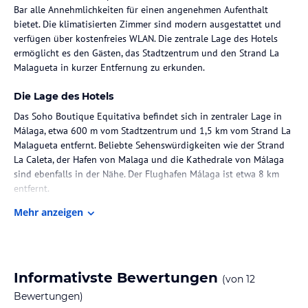
Bar alle Annehmlichkeiten für einen angenehmen Aufenthalt
bietet. Die klimatisierten Zimmer sind modern ausgestattet und
verfügen über kostenfreies WLAN. Die zentrale Lage des Hotels
ermöglicht es den Gästen, das Stadtzentrum und den Strand La
Malagueta in kurzer Entfernung zu erkunden.
Die Lage des Hotels
Das Soho Boutique Equitativa befindet sich in zentraler Lage in
Málaga, etwa 600 m vom Stadtzentrum und 1,5 km vom Strand La
Malagueta entfernt. Beliebte Sehenswürdigkeiten wie der Strand
La Caleta, der Hafen von Malaga und die Kathedrale von Málaga
sind ebenfalls in der Nähe. Der Flughafen Málaga ist etwa 8 km
entfernt.
Mehr anzeigen
Zimmer / Unterbringung im Hotel
Die klimatisierten Zimmer im Soho Boutique Equitativa sind
modern und komfortabel eingerichtet. Jedes Zimmer verfügt über
einen Schreibtisch, eine Kaffeemaschine, eine Minibar, einen Safe,
Informativste Bewertungen
(von
12
einen Flachbild-TV und ein eigenes Bad mit Dusche. Einige
Zimmer bieten zudem einen schönen Meerblick.
Bewertungen)