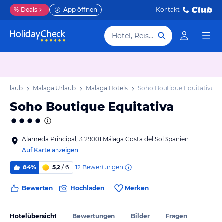
%
Deals
App öffnen
Kontakt
Hotel, Reiseziel
l Urlaub
Malaga Urlaub
Malaga Hotels
Soho Boutique Equitativa
Soho Boutique Equitativa
Alameda Principal, 3 29001 Málaga Costa del Sol Spanien
Auf Karte anzeigen
12
Bewertungen
84%
5,2
/ 6
Bewerten
Hochladen
Merken
Hotelübersicht
Bewertungen
Bilder
Fragen