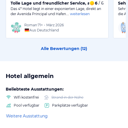
Tolle Lage und freundlicher Service, aber kleine Verbe
6
/ 6
Sehr
Das 4* Hotel liegt in einer exponierten Lage, direkt an
Sehr 
der Avenida Principal und Hafen.…
weiterlesen
die A
Roman
71+
•
März 2026
Aus Deutschland
Alle Bewertungen (
12
)
Hotel allgemein
Beliebteste Ausstattungen:
Wifi kostenfrei
Strand in der Nähe
Pool verfügbar
Parkplätze verfügbar
Weitere Ausstattung