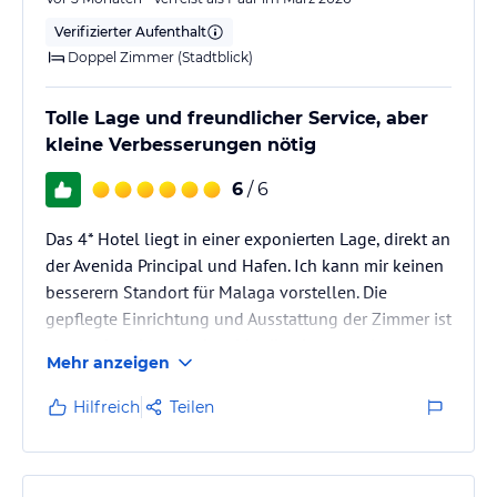
Verifizierter Aufenthalt
Doppel Zimmer (Stadtblick)
Tolle Lage und freundlicher Service, aber
kleine Verbesserungen nötig
6
/ 6
Das 4* Hotel liegt in einer exponierten Lage, direkt an
der Avenida Principal und Hafen. Ich kann mir keinen
besserern Standort für Malaga vorstellen. Die
gepflegte Einrichtung und Ausstattung der Zimmer ist
entspechend gut und wohl teilweise renoviert
Mehr anzeigen
worden. Eine KJleinigkeit ist mir aufgefallen: Im Bad
es gibt keine Kleenex-Tücher, ist das gewollt? Und
Hilfreich
Teilen
die Duschkabinentür (N° 1102)muß unbedingt
repariert werden, ich sagte bereits Bescheid.
Ansonsten waren wir rund herum zufrieden und