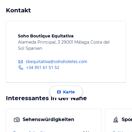
Kontakt
Soho Boutique Equitativa
Alameda Principal, 3 29001 Málaga Costa del
Sol Spanien
sbequitativa@sohohoteles.com
+34 951 61 51 52
Karte
Interessantes in der Nähe
Sehenswürdigkeiten
Spor