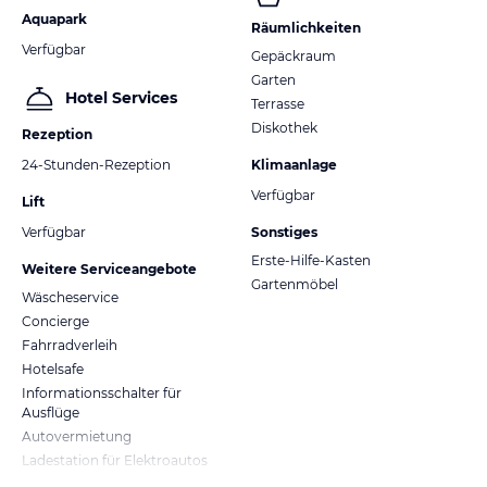
Aquapark
Räumlichkeiten
Verfügbar
Gepäckraum
Garten
Hotel Services
Terrasse
Diskothek
Rezeption
24-Stunden-Rezeption
Klimaanlage
Verfügbar
Lift
Verfügbar
Sonstiges
Erste-Hilfe-Kasten
Weitere Serviceangebote
Gartenmöbel
Wäscheservice
Concierge
Fahrradverleih
Hotelsafe
Informationsschalter für
Ausflüge
Autovermietung
Ladestation für Elektroautos