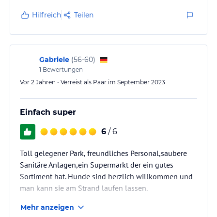
sehr schönen Campingplatz. Gerade wenn mit
Hilfreich
Teilen
kleinen Kindern gereist wird, ist es nicht schön wenn
an jeder Ecke ein Hund klefft!
Gabriele
(
56-60
)
1
Bewertungen
Vor 2 Jahren • Verreist als Paar im September 2023
Einfach super
6
/ 6
Toll gelegener Park, freundliches Personal,saubere
Sanitäre Anlagen,ein Supermarkt der ein gutes
Sortiment hat. Hunde sind herzlich willkommen und
man kann sie am Strand laufen lassen.
Mehr anzeigen