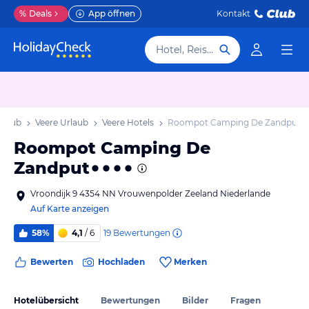
%
Deals
App öffnen
Kontakt
Hotel, Reiseziel
rlaub
Veere Urlaub
Veere Hotels
Roompot Camping De Zandput
Roompot Camping De
Zandput
Vroondijk 9 4354 NN Vrouwenpolder Zeeland Niederlande
Auf Karte anzeigen
19
Bewertungen
58%
4,1
/ 6
Bewerten
Hochladen
Merken
Hotelübersicht
Bewertungen
Bilder
Fragen