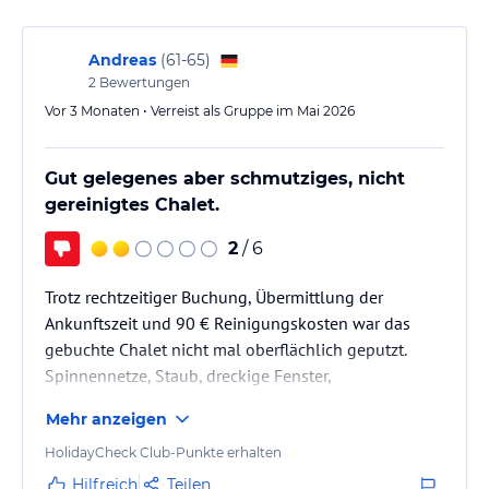
Terrasse, wo Sie die ruhige Atmosphäre genießen und sich
entspannen können. Nutzen Sie die Nähe zum Strand, um
SonnenanbeterInnen und WassersportlerInnen zu beobachten
Andreas
(
61-65
)
oder selbst Aktivitäten am Meer zu unternehmen. In der
2
Bewertungen
Umgebung gibt es auch andere Freizeitmöglichkeiten wie
Vor 3 Monaten • Verreist als Gruppe im Mai 2026
Wandern und Radfahren.
Hinweis:
Verfasst von HolidayCheck mit Hilfe von KI. Alle
Gut gelegenes aber schmutziges, nicht
Angaben ohne Gewähr. Bitte lies vor der Buchung die
gereinigtes Chalet.
verbindlichen
Angebotsdetails
des jeweiligen Veranstalters.
2
/ 6
Trotz rechtzeitiger Buchung, Übermittlung der
Ankunftszeit und 90 € Reinigungskosten war das
gebuchte Chalet nicht mal oberflächlich geputzt.
Spinnennetze, Staub, dreckige Fenster,
zugewachsener Eingang, etc. Wir sind Abends
Mehr anzeigen
eingereist, die Rezeption war nicht belegt, so haben
wir erstmal das Chalet selbst geputzt. Am nächsten
HolidayCheck Club-Punkte erhalten
Tag hat eine Dame der zuständigen Firma in einem
Hilfreich
Teilen