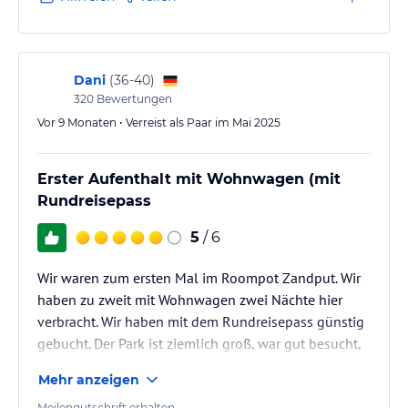
Telefonat gemeint, wir hätten bei der Ankunft den
Zustand melden müssen, dann hätte man reagiert.
Kein Entgegenkommen, keine Entschuldigung,…
Dani
(
36-40
)
320
Bewertungen
Vor 9 Monaten • Verreist als Paar im Mai 2025
Erster Aufenthalt mit Wohnwagen (mit
Rundreisepass
5
/ 6
Wir waren zum ersten Mal im Roompot Zandput. Wir
haben zu zweit mit Wohnwagen zwei Nächte hier
verbracht. Wir haben mit dem Rundreisepass günstig
gebucht. Der Park ist ziemlich groß, war gut besucht,
aber zum Glück nicht zu überfüllt.
Mehr anzeigen
Es gibt jede Menge Stellplätze, darunter extrem viele
Meilengutschrift erhalten