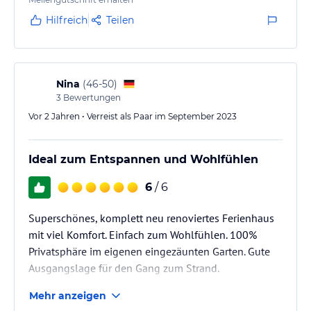
Jahresplätze mit Dauercampern, viele Campingplätze
und ein paar Wohnmobilstellplätze. Zudem gibt es
Hilfreich
Teilen
einige Safarizelte und einen einzigen Bungalow. Die
Jahresplätze sind etwas abgetrennt in einem eigenen
Bereich.
Der Park bietet…
Nina
(
46-50
)
3
Bewertungen
Vor 2 Jahren • Verreist als Paar im September 2023
Ideal zum Entspannen und Wohlfühlen
6
/ 6
Superschönes, komplett neu renoviertes Ferienhaus
mit viel Komfort. Einfach zum Wohlfühlen. 100%
Privatsphäre im eigenen eingezäunten Garten. Gute
Ausgangslage für den Gang zum Strand.
Mehr anzeigen