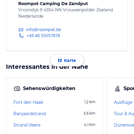
Roompot Camping De Zandput
Vroondijk 9 4354 NN Vrouwenpolder Zeeland
Niederlande
info@roompot.de
+49 40 55557878
Karte
Interessantes in der Nähe
Sehenswürdigkeiten
Spor
Fort den Haak
1,2
km
Ausflüge
Banjaardstrand
3,6
km
Tour & Au
Strand Veere
4,1
km