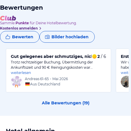
Bewertungen
Sammle
Punkte
für Deine Hotelbewertung.
Kostenlos anmelden
Bewerten
Bilder hochladen
Gut gelegenes aber schmutziges, nicht gereinigtes Cha
2
/ 6
Erst
Trotz rechtzeitiger Buchung, Übermittlung der
Wir w
Ankunftszeit und 90 € Reinigungskosten war…
haben
weiterlesen
weite
Andreas
61-65
•
Mai 2026
Aus Deutschland
Alle Bewertungen (
19
)
Hotel allgemein