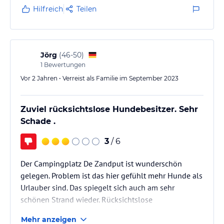
Hilfreich
Teilen
Jörg
(
46-50
)
1
Bewertungen
Vor 2 Jahren • Verreist als Familie im September 2023
Zuviel rücksichtslose Hundebesitzer. Sehr
Schade .
3
/ 6
Der Campingplatz De Zandput ist wunderschön
gelegen. Problem ist das hier gefühlt mehr Hunde als
Urlauber sind. Das spiegelt sich auch am sehr
schönen Strand wieder. Rücksichtslose
Hundebesitzer die jegliche Strandverbote mit
Mehr anzeigen
Hunden ignorieren. Sehr Schade eigentlich für einen