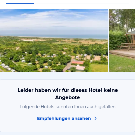
vom Hoteli
Leider haben wir für dieses Hotel keine
Angebote
Folgende Hotels könnten Ihnen auch gefallen
Empfehlungen ansehen