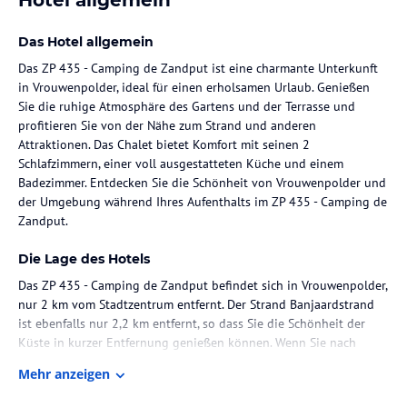
Das Hotel allgemein
Das ZP 435 - Camping de Zandput ist eine charmante Unterkunft
in Vrouwenpolder, ideal für einen erholsamen Urlaub. Genießen
Sie die ruhige Atmosphäre des Gartens und der Terrasse und
profitieren Sie von der Nähe zum Strand und anderen
Attraktionen. Das Chalet bietet Komfort mit seinen 2
Schlafzimmern, einer voll ausgestatteten Küche und einem
Badezimmer. Entdecken Sie die Schönheit von Vrouwenpolder und
der Umgebung während Ihres Aufenthalts im ZP 435 - Camping de
Zandput.
Die Lage des Hotels
Das ZP 435 - Camping de Zandput befindet sich in Vrouwenpolder,
nur 2 km vom Stadtzentrum entfernt. Der Strand Banjaardstrand
ist ebenfalls nur 2,2 km entfernt, so dass Sie die Schönheit der
Küste in kurzer Entfernung genießen können. Wenn Sie nach
weiteren Aktivitäten suchen, können Sie den Skidome Terneuzen
Mehr anzeigen
besuchen, der nur 49 km entfernt ist. Der internationale Flughafen
Antwerpen liegt in einer Entfernung von 93 km und bietet Ihnen