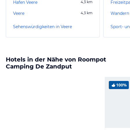
Hafen Veere
4,3
km
Freizeitp
Veere
4,3
km
Wandern 
Sehenswürdigkeiten in Veere
Sport- un
Hotels in der Nähe von Roompot
Camping De Zandput
100%