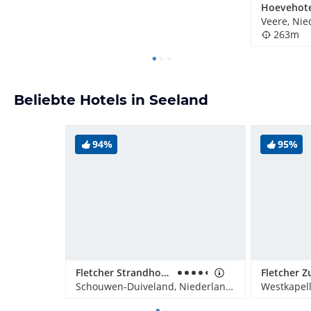
Veere, Nie
263m
Beliebte Hotels in Seeland
94%
95%
Fletcher Strandhotel Haamstede
Schouwen-Duiveland, Niederlande
Westkapell