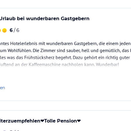
geboten. Als Inhaber der Almencard Plus
istungen wie Benützung der Bergbahnen, alle
n viele Museen.
Urlaub bei wunderbaren Gastgebern
6
/ 6
ataloginformationen. Alle Angaben ohne
uchung die verbindlichen
Angebotsdetails
des
anntes Hotelerlebnis mit wunderbaren Gastgebern, die einem jed
zum Wohlfühlen. Die Zimmer sind sauber, hell und gemütlich, das F
lles was das Frühstücksherz begehrt. Dazu gehört ein richtig guter
h duftend an der Kaffeemaschine nachholen kann. Wunderbar!
mit Leidenschaft am Werk - für "ihr Wiesenrain", die Natur und für 
len
terzuempfehlen❤️Tolle Pension❤️