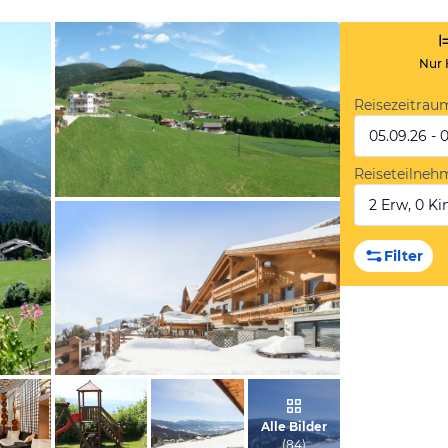
Nur 
Reisezeitrau
05.09.26 - 
Reiseteilneh
2 Erw, 0 Kin
vom Hotelier, Mai 2014
Filter
vom Hotelier, Februar 2021
Alle Bilder
(
84
)