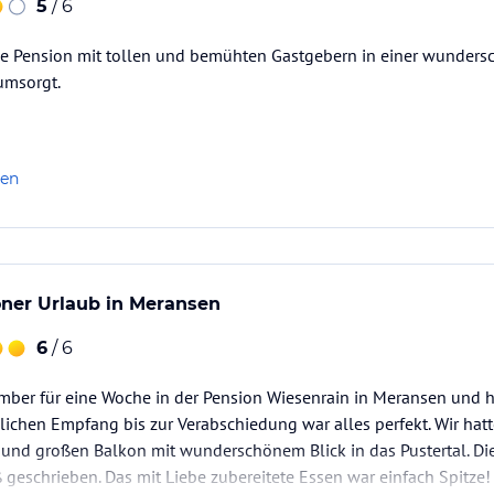
5
/ 6
ine Pension mit tollen und bemühten Gastgebern in einer wunders
umsorgt.
len
ner Urlaub in Meransen
6
/ 6
mber für eine Woche in der Pension Wiesenrain in Meransen und h
ichen Empfang bis zur Verabschiedung war alles perfekt. Wir hat
und großen Balkon mit wunderschönem Blick in das Pustertal. Die
geschrieben. Das mit Liebe zubereitete Essen war einfach Spitze!