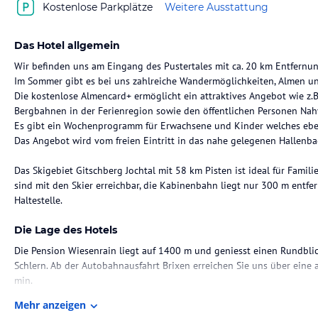
Kostenlose Parkplätze
Weitere Ausstattung
Das Hotel allgemein
Wir befinden uns am Eingang des Pustertales mit ca. 20 km Entfernun
Im Sommer gibt es bei uns zahlreiche Wandermöglichkeiten, Almen und
Die kostenlose Almencard+ ermöglicht ein attraktives Angebot wie z.
Bergbahnen in der Ferienregion sowie den öffentlichen Personen Nahv
Es gibt ein Wochenprogramm für Erwachsene und Kinder welches ebenf
Das Angebot wird vom freien Eintritt in das nahe gelegenen Hallenba
Das Skigebiet Gitschberg Jochtal mit 58 km Pisten ist ideal für Famili
sind mit den Skier erreichbar, die Kabinenbahn liegt nur 300 m entfer
Haltestelle.
Die Lage des Hotels
Die Pension Wiesenrain liegt auf 1400 m und geniesst einen Rundblic
Schlern. Ab der Autobahnausfahrt Brixen erreichen Sie uns über eine 
min.
Unsere Lage ist ruhig, die Aufstiegsanlagen sind in unmittelbarer Näh
Mehr anzeigen
möglich, das Dorfzentrum ist in 5 Gehminuten erreichbar.