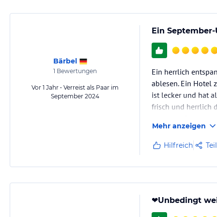
Sommeraktivitäten für Jung und Alt werden vom Tourismusverband an
bekommen unsere Gäste in den Genuss dieseren besonderen Servicele
öffentliche Verkehrsmittel unbegrenzt nutzbar und der freie Eintritt i
Ein September-
Hinweis:
Allgemeine und unverbindliche Hoteliers-/Veranstalter-/K
Bärbel
Gewähr und ohne Prüfung durch HolidayCheck. Bitte lies vor der B
Ein herrlich entsp
1
Bewertungen
jeweiligen Veranstalters.
ablesen. Ein Hotel 
Vor 1 Jahr • Verreist als Paar im
ist lecker und hat a
September 2024
frisch und herrlic
Hier sind Gastgeber 
Mehr anzeigen
Hilfreich
Tei
❤️Unbedingt wei