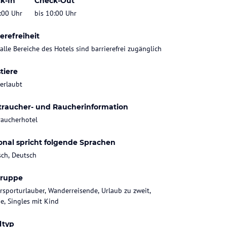
k-In
Check-Out
:00 Uhr
bis 10:00 Uhr
erefreiheit
 alle Bereiche des Hotels sind barrierefrei zugänglich
tiere
 erlaubt
traucher- und Raucherinformation
raucherhotel
onal spricht folgende Sprachen
sch, Deutsch
gruppe
rsporturlauber, Wanderreisende, Urlaub zu zweit,
ie, Singles mit Kind
ltyp