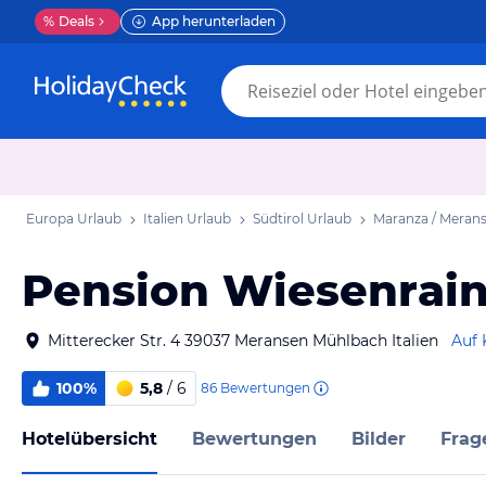
%
Deals
App herunterladen
Europa Urlaub
Italien Urlaub
Südtirol Urlaub
Maranza / Meran
Pension Wiesenrai
Mitterecker Str. 4 39037 Meransen Mühlbach Italien
Auf 
100%
5,8
/ 6
86
Bewertungen
Hotelübersicht
Bewertungen
Bilder
Frag