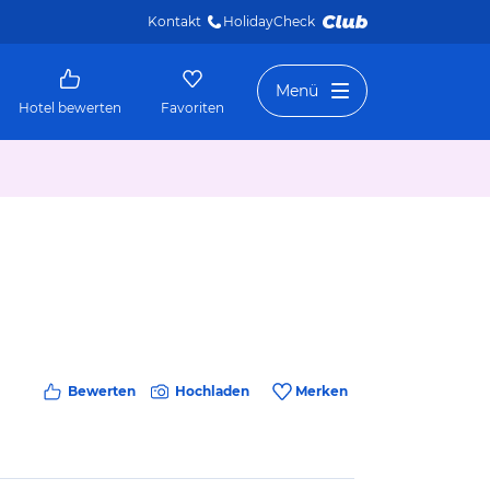
Kontakt
HolidayCheck 
Menü
Hotel bewerten
Favoriten
Bewerten
Hochladen
Merken