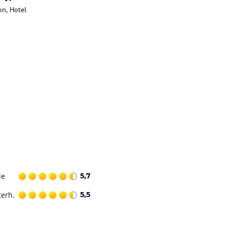
on, Hotel
ie
5,7
terh.
5,5