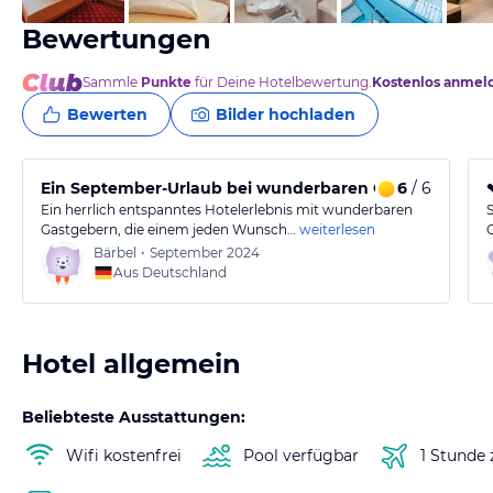
Bewertungen
Sammle
Punkte
für Deine Hotelbewertung.
Kostenlos anmel
Bewerten
Bilder hochladen
Ein September-Urlaub bei wunderbaren Gastgebern
6
/ 6
Ein herrlich entspanntes Hotelerlebnis mit wunderbaren
Gastgebern, die einem jeden Wunsch…
weiterlesen
Bärbel
•
September 2024
Aus Deutschland
Hotel allgemein
Beliebteste Ausstattungen:
Wifi kostenfrei
Pool verfügbar
1 Stunde