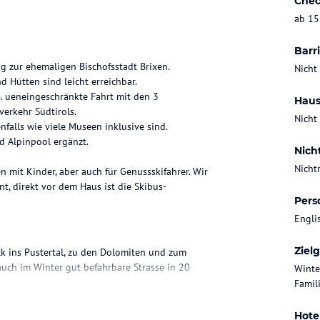
Chec
ab 15
Barri
g zur ehemaligen Bischofsstadt Brixen.
Nicht
 Hütten sind leicht erreichbar.
B. ueneingeschränkte Fahrt mit den 3
Haus
erkehr Südtirols.
Nicht
alls wie viele Museen inklusive sind.
d Alpinpool ergänzt.
Nich
Nicht
en mit Kinder, aber auch für Genussskifahrer. Wir
nt, direkt vor dem Haus ist die Skibus-
Pers
Engli
Ziel
k ins Pustertal, zu den Dolomiten und zum
auch im Winter gut befahrbare Strasse in 20
Winte
Famil
e, im Winter ist die Skiabfahrt bis zum Haus
Hote