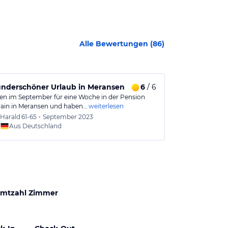
Alle Bewertungen (
86
)
underschöner Urlaub in Meransen
6
/ 6
Nächstes Ja
en im September für eine Woche in der Pension
Wir haben als 
ain in Meransen und haben…
weiterlesen
gemacht und es
Harald
61-65
•
September 2023
Holger
Aus Deutschland
Aus
mtzahl Zimmer