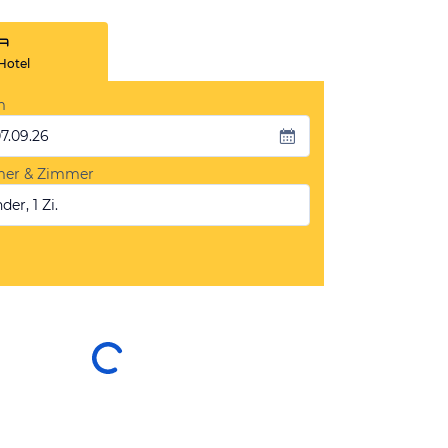
Hotel
m
07.09.26
mer & Zimmer
der, 1 Zi.