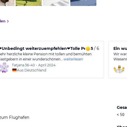
den
❤️Unbedingt weiterzuempfehlen❤️Tolle Pension❤️
5
/ 6
Ein w
Sehr herzliche kleine Pension mit tollen und bemühten
Wir war
Gastgebern in einer wunderschönen…
weiterlesen
Wiesenr
Tatjana
36-40
•
April 2024
Aus Deutschland
Gesa
< 50
 zum Flughafen