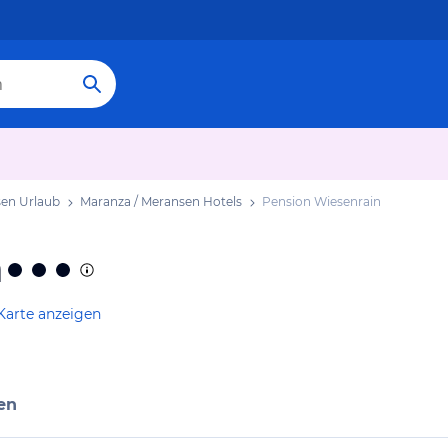
sen Urlaub
Maranza / Meransen Hotels
Pension Wiesenrain
n
Karte anzeigen
en