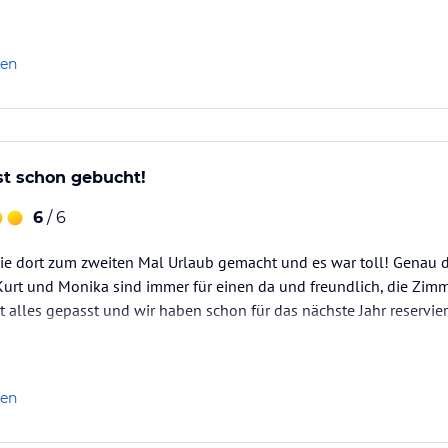
 Terrasse mit traumhaften Blick sehr gut entspannen. Wir können
len
st schon gebucht!
6
/ 6
lie dort zum zweiten Mal Urlaub gemacht und es war toll! Genau 
rt und Monika sind immer für einen da und freundlich, die Zimm
t alles gepasst und wir haben schon für das nächste Jahr reservier
len