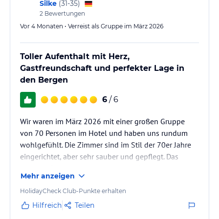
Es bleiben Ihnen bestimmt keine Wünsche offen.
Silke
(
31-35
)
2
Bewertungen
Hinweis:
Allgemeine und unverbindliche
Vor 4 Monaten • Verreist als Gruppe im März 2026
Hoteliers-/Veranstalter-/Kataloginformationen. Alle Angaben
ohne Gewähr und ohne Prüfung durch HolidayCheck. Bitte
lies vor der Buchung die verbindlichen
Angebotsdetails
des
Toller Aufenthalt mit Herz,
jeweiligen Veranstalters.
Gastfreundschaft und perfekter Lage in
den Bergen
6
/ 6
Wir waren im März 2026 mit einer großen Gruppe
von 70 Personen im Hotel und haben uns rundum
wohlgefühlt. Die Zimmer sind im Stil der 70er Jahre
eingerichtet, aber sehr sauber und gepflegt. Das
gesamte Personal war unglaublich freundlich und
Mehr anzeigen
zuvorkommend. Frühstück und Abendessen waren
sehr lecker – alles frisch, geschmackvoll und es
HolidayCheck Club-Punkte erhalten
wurde immer aufmerksam nach Nachschlag gefragt.
Hilfreich
Teilen
Wir waren zum Skifahren dort: Die Gondel ist nur ca.