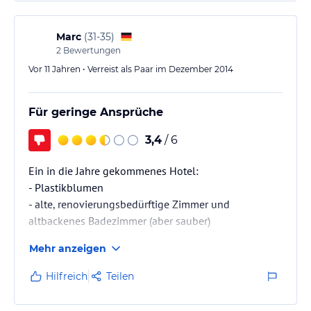
5. Saubere und gemütliche Zimmer
6. Herrliches Hallenbad, Wassertemperatur 28 Grad
7. Günstige Preise für ein Hotel mit 3 Sternen
Marc
(
31-35
)
2
Bewertungen
Vor 11 Jahren • Verreist als Paar im Dezember 2014
Für geringe Ansprüche
3,4
/ 6
Ein in die Jahre gekommenes Hotel:
- Plastikblumen
- alte, renovierungsbedürftige Zimmer und
altbackenes Badezimmer (aber sauber)
- Essen mittelmäßig - keinerlei südtiroler Gerichte
Mehr anzeigen
- Kellner sehr im Stress - sprachen verständliches
Deutsch und Italienisch
Hilfreich
Teilen
- bei Wünschen sehr ungeschickt im Umgang mit
Gästen (Kellner)