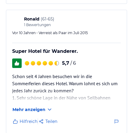
700 m fußläufig entfernt und direkt oberhalb des
Hotels (ca. 50 m) befindet sich…
Ronald
(
61-65
)
1
Bewertungen
Vor 10 Jahren • Verreist als Paar im Juli 2015
Super Hotel für Wanderer.
5,7
/ 6
Schon seit 4 Jahren besuchen wir in die
Sommerferien dieses Hotel. Warum lohnt es sich um
jedes Jahr zurück zu kommen?
1. Sehr schöne Lage in der Nähe von Seilbahnen
(kostenlos mit Almenkarte)
Mehr anzeigen
2. Freundliche Bedienung
3. Gute Mahlzeiten
Hilfreich
Teilen
4. Viele Wandelmöglichkeiten