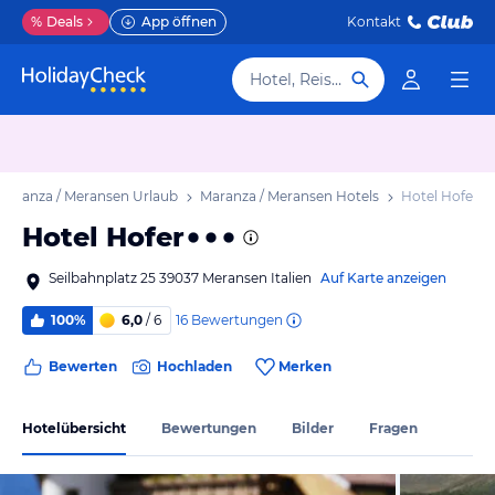
%
Deals
App öffnen
Kontakt
Hotel, Reiseziel
Maranza / Meransen Urlaub
Maranza / Meransen Hotels
Hotel Hofer
Hotel Hofer
Seilbahnplatz 25 39037 Meransen Italien
Auf Karte anzeigen
16
Bewertungen
100%
6,0
/ 6
Bewerten
Hochladen
Merken
Hotelübersicht
Bewertungen
Bilder
Fragen