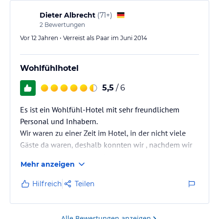
Die Bewirtung und das Essen mit viel einheimischer
Kost war vorzüglich. Das Bedienungsehepaar war
Dieter Albrecht
(
71+
)
sehr freundlich und…
2
Bewertungen
Vor 12 Jahren • Verreist als Paar im Juni 2014
Wohlfühlhotel
5,5
/ 6
Es ist ein Wohlfühl-Hotel mit sehr freundlichem
Personal und Inhabern.
Wir waren zu einer Zeit im Hotel, in der nicht viele
Gäste da waren, deshalb konnten wir , nachdem wir
Halbpension hatten, die Speisekarte mit den
Mehr anzeigen
Gerichten nicht testen, nachdem aber das "Futter" bei
der Halbpension excellent war, was Qualität und
Hilfreich
Teilen
Portiongröße betraf, kann man davon ausgehen daß
der Rest auch perfekt ist.
Wir kommen gerne wieder
Alle Bewertungen anzeigen