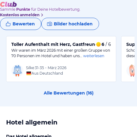
Sammle
Punkte
für Deine Hotelbewertung.
Kostenlos anmelden
Bewerten
Bilder hochladen
Toller Aufenthalt mit Herz, Gastfreundschaft und perfe
6
/ 6
Supe
Wir waren im März 2026 mit einer großen Gruppe von
Schon
70 Personen im Hotel und haben uns…
weiterlesen
diese
Silke
31-35
•
März 2026
Aus Deutschland
Alle Bewertungen (
16
)
Hotel allgemein
Das Hotel allgemein