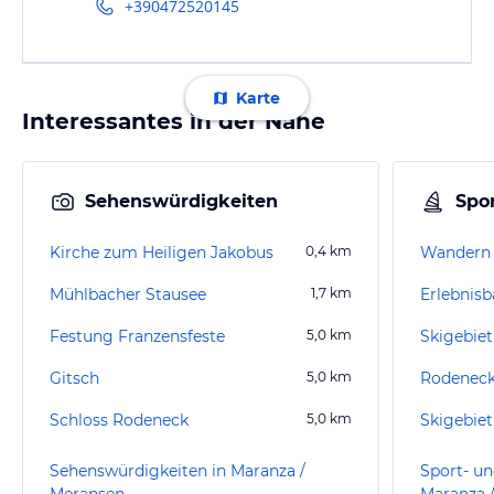
+390472520145
Karte
Interessantes in der Nähe
Sehenswürdigkeiten
Spor
Kirche zum Heiligen Jakobus
0,4
km
Wandern
Mühlbacher Stausee
1,7
km
Erlebnisb
Festung Franzensfeste
5,0
km
Skigebie
Gitsch
5,0
km
Rodeneck
Schloss Rodeneck
5,0
km
Skigebiet
Sehenswürdigkeiten in Maranza /
Sport- un
Meransen
Maranza 