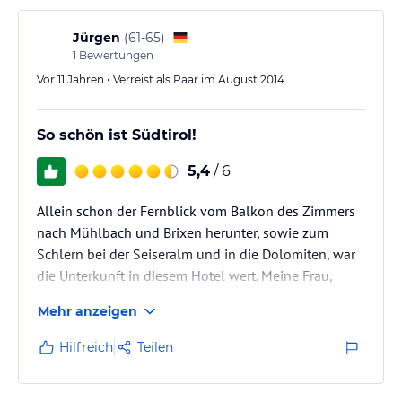
- Besitzerin sehr sympatisch
Jürgen
(
61-65
)
In der näheren Umgebung keine/ kaum Bars
1
Bewertungen
Restaurants
Vor 11 Jahren • Verreist als Paar im August 2014
So schön ist Südtirol!
5,4
/ 6
Allein schon der Fernblick vom Balkon des Zimmers
nach Mühlbach und Brixen herunter, sowie zum
Schlern bei der Seiseralm und in die Dolomiten, war
die Unterkunft in diesem Hotel wert. Meine Frau,
unsere liebe Labrador-Hündin und ich hatten sogar
Mehr anzeigen
das Glück zwei Balkone beschlagnahmen zu dürfen.
Bei unserem 8-tägigen Aufenthalt Anfang August
Hilfreich
Teilen
2014 haben wir auch die angenehme Ruhe im Hotel
genossen.