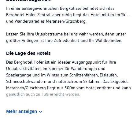
In einer außergewöhnlichen Bergkulisse befindet sich das
Berghotel Hofer. Zentral, aber ruhig liegt das Hotel mitten im Ski –
und Wanderparadies Meransen/Gitschberg.
Lassen Sie Ihre Urlaubsträume bei uns wahr werden, denn unser
Die Lage des Hotels
Das Berghotel Hofer ist ein idealer Ausgangspunkt für Ihre
Urlaubsaktivitäten. Im Sommer für Wanderungen und
Spaziergänge und im Winter zum Schlittenfahren, Eislaufen,
Schneeschuhwandern und natürlich zum Skifahren. Das Skigebiet
Meransen/Gitschberg liegt nur 500m vom Hotel entfernt und kann
gemütlich auch zu Fuß erreicht werden.
Zimmer / Unterbringung im Hotel
Mehr anzeigen
Die Doppelzimmer unseres Hotels sind alle mit Dusche, WC,
Direktwahltelefon, Föhn, Farb-TV, Radio und Safe ausgestattet und
bieten alles, was Sie sich für Ihren Urlaub wünschen.