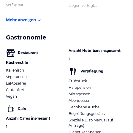
Verfügbar
Liegen verfügbar
Mehr anzeigen
Gastronomie
Anzahl Hotelbars insgesamt
Restaurant
1
Küchenstile
Italienisch
Verpflegung
Vegetarisch
Frühstück
Laktosefrei
Halbpension
Glutenfrei
Mittagessen
Vegan
Abendessen
Gehobene Küche
Cafe
Begrüßungsgetränk
Anzahl Cafes insgesamt
Spezielle Diät-Menüs (auf
Anfrage)
1
Diabetiker Speisen