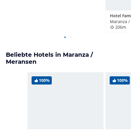
Hotel Fam
Maranza / 
206m
Beliebte Hotels in Maranza /
Meransen
100%
100%