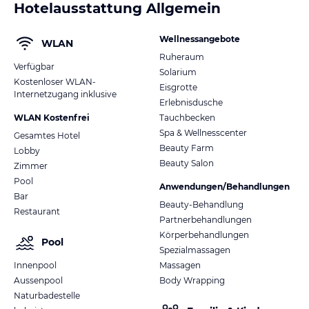
Hotelausstattung Allgemein
Wellnessangebote
WLAN
Ruheraum
Verfügbar
Solarium
Kostenloser WLAN-
Eisgrotte
Internetzugang inklusive
Erlebnisdusche
WLAN Kostenfrei
Tauchbecken
Spa & Wellnesscenter
Gesamtes Hotel
Beauty Farm
Lobby
Beauty Salon
Zimmer
Pool
Anwendungen/Behandlungen
Bar
Beauty-Behandlung
Restaurant
Partnerbehandlungen
Körperbehandlungen
Pool
Spezialmassagen
Innenpool
Massagen
Aussenpool
Body Wrapping
Naturbadestelle