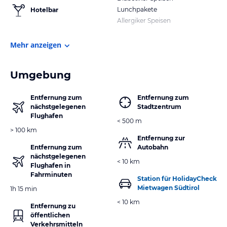
Lunchpakete
Hotelbar
Allergiker Speisen
Mehr anzeigen
Umgebung
Entfernung zum
Entfernung zum
nächstgelegenen
Stadtzentrum
Flughafen
< 500 m
> 100 km
Entfernung zur
Entfernung zum
Autobahn
nächstgelegenen
< 10 km
Flughafen in
Fahrminuten
Station für HolidayCheck
Mietwagen Südtirol
1h 15 min
< 10 km
Entfernung zu
öffentlichen
Verkehrsmitteln