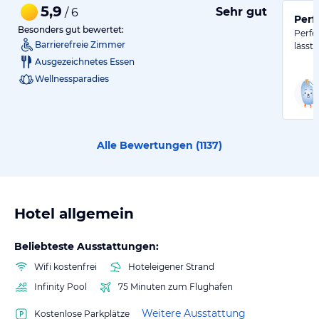
5,9
Sehr gut
/ 6
Perf
Besonders gut bewertet:
Perfe
Barrierefreie Zimmer
lässt.
Ausgezeichnetes Essen
Wellnessparadies
Alle Bewertungen (
1137
)
Hotel allgemein
Beliebteste Ausstattungen:
Wifi kostenfrei
Hoteleigener Strand
Infinity Pool
75 Minuten zum Flughafen
Weitere Ausstattung
Kostenlose Parkplätze