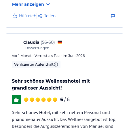
ohne Gewähr und ohne Prüfung durch HolidayCheck. Bitte
Mehr anzeigen
lies vor der Buchung die verbindlichen
Angebotsdetails
des
jeweiligen Veranstalters.
Hilfreich
Teilen
Claudia
(
56-60
)
1
Bewertungen
Vor 1 Monat • Verreist als Paar im Juni 2026
Verifizierter Aufenthalt
Sehr schönes Wellnesshotel mit
grandioser Aussicht!
6
/ 6
Sehr schönes Hotel, mit sehr nettem Personal und
phänomenaler Aussicht. Das Wellnessangebot ist top,
besonders die Aufgusszeremonien von Manuel sind