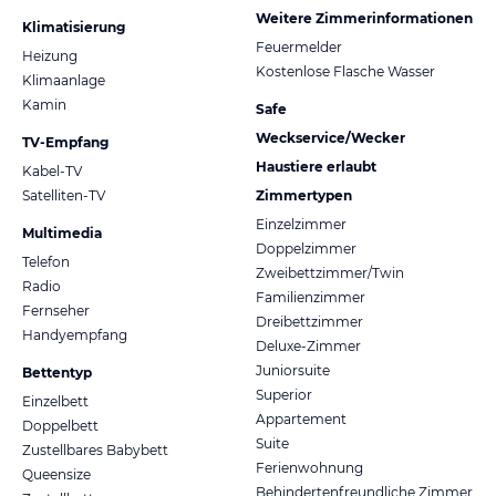
Weitere Zimmerinformationen
Klimatisierung
Feuermelder
Heizung
Kostenlose Flasche Wasser
Klimaanlage
Kamin
Safe
Weckservice/Wecker
TV-Empfang
Haustiere erlaubt
Kabel-TV
Satelliten-TV
Zimmertypen
Einzelzimmer
Multimedia
Doppelzimmer
Telefon
Zweibettzimmer/Twin
Radio
Familienzimmer
Fernseher
Dreibettzimmer
Handyempfang
Deluxe-Zimmer
Juniorsuite
Bettentyp
Superior
Einzelbett
Appartement
Doppelbett
Suite
Zustellbares Babybett
Ferienwohnung
Queensize
Behindertenfreundliche Zimmer