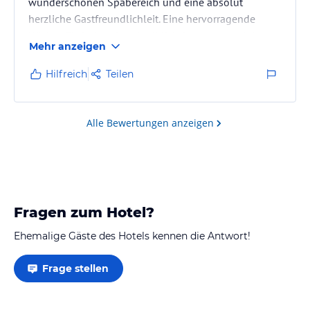
wunderschönen Spabereich und eine absolut
herzliche Gastfreundlichleit. Eine hervorragende
Küche . Einfach unbeschreiblich. Muss man erleben.
Mehr anzeigen
Die Zimmer sind ebenfalls sehr hochwertig
ausgestattet! Sehr gepflegtes Hotel
Hilfreich
Teilen
Alle Bewertungen anzeigen
Fragen zum Hotel?
Ehemalige Gäste des Hotels kennen die Antwort!
Frage stellen