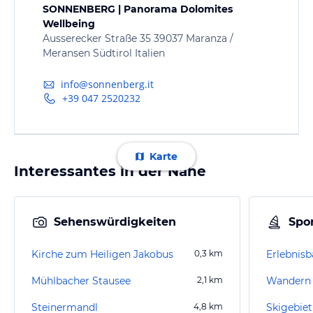
SONNENBERG | Panorama Dolomites
Wellbeing
Ausserecker Straße 35 39037 Maranza /
Meransen Südtirol Italien
info@sonnenberg.it
+39 047 2520232
Karte
Interessantes in der Nähe
Sehenswürdigkeiten
Spor
Kirche zum Heiligen Jakobus
0,3
km
Erlebnisb
Mühlbacher Stausee
2,1
km
Wandern
Steinermandl
4,8
km
Skigebie