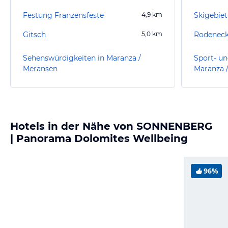
Festung Franzensfeste
4,9
km
Skigebiet
Gitsch
5,0
km
Rodeneck
Sehenswürdigkeiten in Maranza /
Sport- un
Meransen
Maranza 
Hotels in der Nähe von SONNENBERG
| Panorama Dolomites Wellbeing
96%