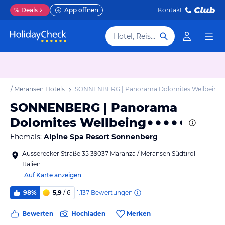
%
Deals
App öffnen
Kontakt
Hotel, Reiseziel
za / Meransen Hotels
SONNENBERG | Panorama Dolomites Wellbeing
SONNENBERG | Panorama
Dolomites Wellbeing
Ehemals:
Alpine Spa Resort Sonnenberg
Ausserecker Straße 35 39037 Maranza / Meransen Südtirol
Italien
Auf Karte anzeigen
1.137
Bewertungen
98%
5,9
/ 6
Bewerten
Hochladen
Merken