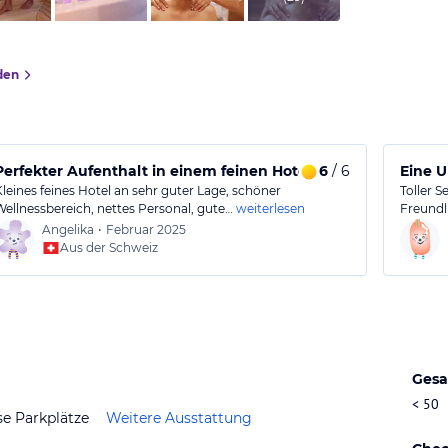
den
Perfekter Aufenthalt in einem feinen Hotel mit toller Aussta
6
/ 6
Eine 
Kleines feines Hotel an sehr guter Lage, schöner
Toller 
Wellnessbereich, nettes Personal, gute…
weiterlesen
Freundli
Angelika
•
Februar 2025
Aus der Schweiz
Gesa
< 50
se Parkplätze
Weitere Ausstattung