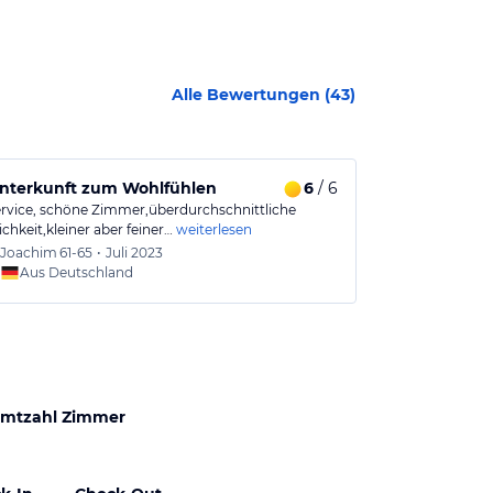
Alle Bewertungen (
43
)
ttung
Unterkunft zum Wohlfühlen
6
/ 6
Niedliches, 
Service, schöne Zimmer,überdurchschnittliche
Supersüßes klei
chkeit,kleiner aber feiner…
weiterlesen
Appartements,
Joachim
61-65
•
Juli 2023
Kerstin
Aus Deutschland
Aus
mtzahl Zimmer