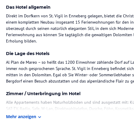
Das Hotel allgemein
Direkt im Dorfkern von St. Vigil in Enneberg gelegen, bietet die Chr
einem kompletten Neubau insgesamt 15 Ferienwohnungen für den ind
überzeugt durch seinen natürlich eleganten Stil, in dem sich Moderne 
Ferienwohnung aus können Sie tagtäglich die gewaltigen Dolomiten b
Die Lage des Hotels
Al Plan de Mareo – so heißt das 1200 Einwohner zählende Dorf auf La
immer noch gesprochenen Sprache. St. Vigil in Enneberg befindet sich
mitten in den Dolomiten. Egal ob Sie Winter- oder Sommerliebhaber sin
Zimmer / Unterbringung im Hotel
Alle Appartements haben Naturholzböden und sind ausgestatt mit: Küh
Mehr anzeigen
Hinweis:
Allgemeine und unverbindliche Hoteliers-/Veranstalter-/K
Gewähr und ohne Prüfung durch HolidayCheck. Bitte lies vor der B