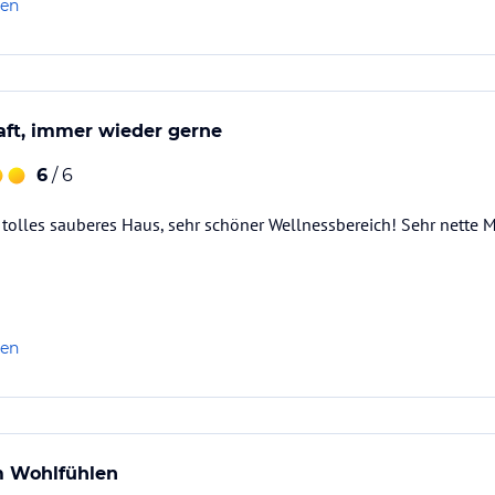
len
aft, immer wieder gerne
6
/ 6
tolles sauberes Haus, sehr schöner Wellnessbereich! Sehr nette M
len
m Wohlfühlen