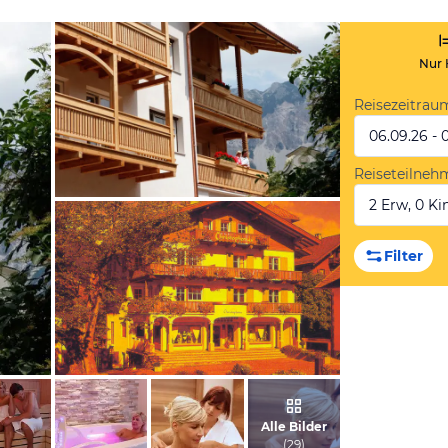
Nur 
Reisezeitrau
06.09.26 - 
Reiseteilneh
2 Erw, 0 Kin
vom Hotelier, November 2010
Filter
vom Hotelier, Februar 2010
Alle Bilder
(
29
)