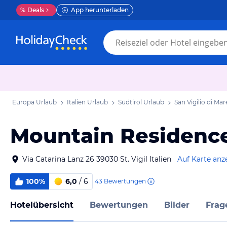
%
Deals
App herunterladen
Europa Urlaub
Italien Urlaub
Südtirol Urlaub
San Vigilio di Mar
Mountain Residence
Via Catarina Lanz 26 39030 St. Vigil Italien
Auf Karte anz
100%
6,0
/ 6
43
Bewertungen
Hotelübersicht
Bewertungen
Bilder
Frag