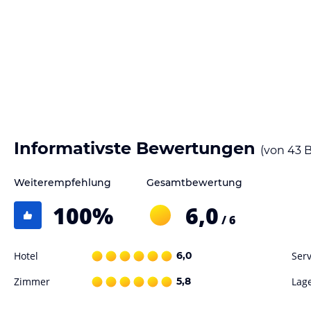
jeweiligen Veranstalters.
Informativste Bewertungen
(von
43
B
Weiterempfehlung
Gesamtbewertung
100
%
6,0
/ 6
Hotel
6,0
Serv
Zimmer
5,8
Lag