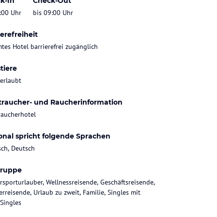
k-In
Check-Out
:00 Uhr
bis 09:00 Uhr
erefreiheit
tes Hotel barrierefrei zugänglich
tiere
 erlaubt
traucher- und Raucherinformation
raucherhotel
onal spricht folgende Sprachen
sch, Deutsch
gruppe
rsporturlauber, Wellnessreisende, Geschäftsreisende,
rreisende, Urlaub zu zweit, Familie, Singles mit
 Singles