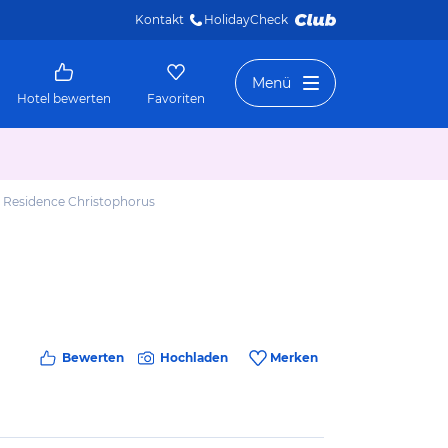
Kontakt
HolidayCheck 
Menü
Hotel bewerten
Favoriten
 Residence Christophorus
Bewerten
Hochladen
Merken