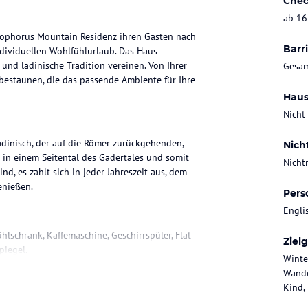
Chec
ab 16
istophorus Mountain Residenz ihren Gästen nach
Barri
ividuellen Wohlfühlurlaub. Das Haus
und ladinische Tradition vereinen. Von Ihrer
Gesam
estaunen, die das passende Ambiente für Ihre
Haus
Nicht
dinisch, der auf die Römer zurückgehenden,
Nich
 in einem Seitental des Gadertales und somit
Nicht
d, es zahlt sich in jeder Jahreszeit aus, dem
Pers
Engli
lschrank, Kaffemaschine, Geschirrspüler, Flat
Ziel
Winte
Wande
ataloginformationen. Alle Angaben ohne
Kind,
uchung die verbindlichen
Angebotsdetails
des