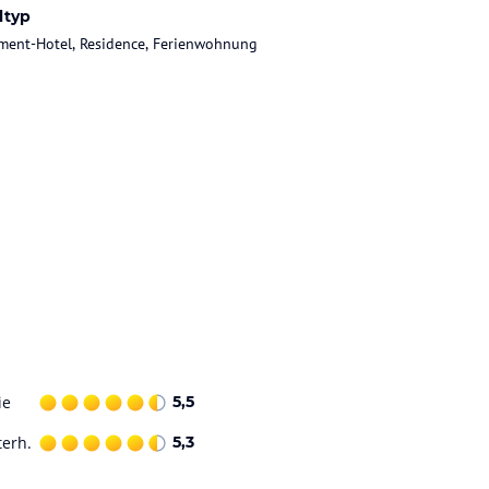
ltyp
ment-Hotel, Residence, Ferienwohnung
ie
5,5
terh.
5,3