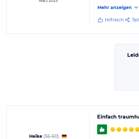
März 2023
Mehr anzeigen
Hilfreich
Tei
Leid
Einfach traumh
Heike
(
56-60
)