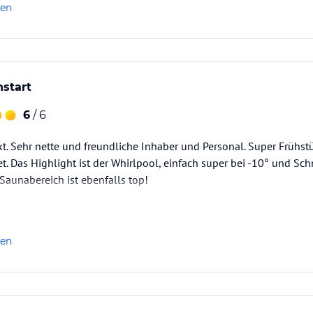
len
nstart
6
/ 6
ekt. Sehr nette und freundliche Inhaber und Personal. Super Frühs
et. Das Highlight ist der Whirlpool, einfach super bei -10° und S
Saunabereich ist ebenfalls top!
len