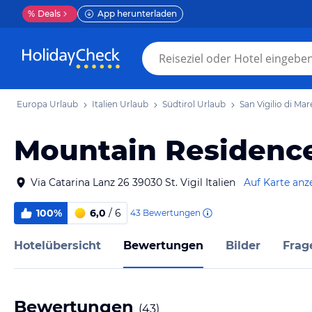
%
Deals
App herunterladen
Europa Urlaub
Italien Urlaub
Südtirol Urlaub
San Vigilio di Mar
Mountain Residence
Via Catarina Lanz 26 39030 St. Vigil Italien
Auf Karte anz
100%
6,0
/ 6
43
Bewertungen
Hotelübersicht
Bewertungen
Bilder
Frag
Bewertungen
(
43
)