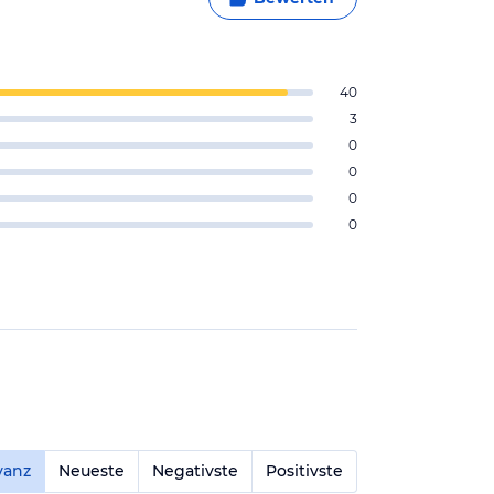
40
3
0
0
0
0
vanz
Neueste
Negativste
Positivste