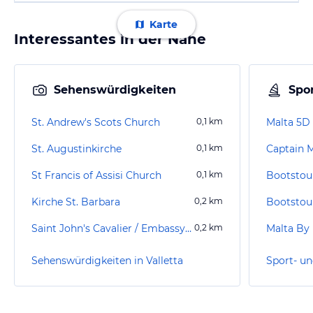
Karte
Interessantes in der Nähe
Sehenswürdigkeiten
Spor
St. Andrew's Scots Church
0,1
km
Malta 5D
St. Augustinkirche
0,1
km
Captain 
St Francis of Assisi Church
0,1
km
Bootstour
Kirche St. Barbara
0,2
km
Bootstour
Saint John's Cavalier / Embassy of the Sovereign Military Order of Malta
0,2
km
Malta By
Sehenswürdigkeiten in Valletta
Sport- un