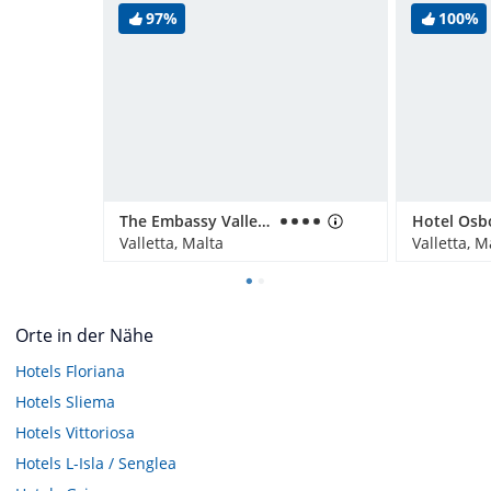
97%
100%
The Embassy Valletta Hotel
Hotel Osb
Valletta, Malta
Valletta, M
Orte in der Nähe
Hotels
Floriana
Hotels
Sliema
Hotels
Vittoriosa
Hotels
L-Isla / Senglea