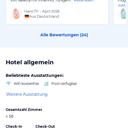
von Valletta mit Innenhof, ruhigem…
weiterlesen
Flugh
weite
Hans
71+
•
April 2026
Aus Deutschland
Alle Bewertungen (
24
)
Hotel allgemein
Beliebteste Ausstattungen:
Wifi kostenfrei
Pool verfügbar
Weitere Ausstattung
Gesamtzahl Zimmer
< 50
Check-In
Check-Out