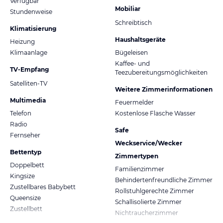
Verfügbar
Mobiliar
Stundenweise
Schreibtisch
Klimatisierung
Haushaltsgeräte
Heizung
Klimaanlage
Bügeleisen
Kaffee- und
TV-Empfang
Teezubereitungsmöglichkeiten
Satelliten-TV
Weitere Zimmerinformationen
Multimedia
Feuermelder
Telefon
Kostenlose Flasche Wasser
Radio
Safe
Fernseher
Weckservice/Wecker
Bettentyp
Zimmertypen
Doppelbett
Familienzimmer
Kingsize
Behindertenfreundliche Zimmer
Zustellbares Babybett
Rollstuhlgerechte Zimmer
Queensize
Schallisolierte Zimmer
Zustellbett
Nichtraucherzimmer