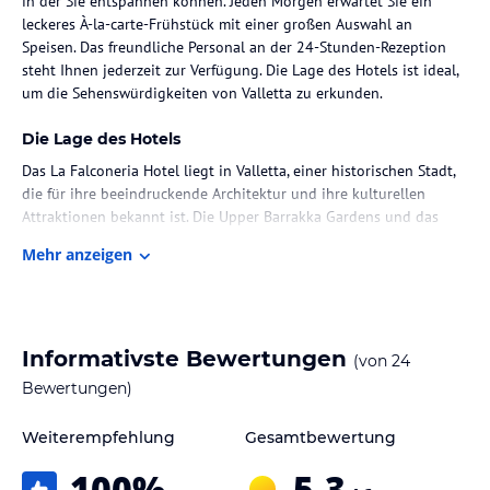
in der Sie entspannen können. Jeden Morgen erwartet Sie ein
leckeres À-la-carte-Frühstück mit einer großen Auswahl an
Speisen. Das freundliche Personal an der 24-Stunden-Rezeption
steht Ihnen jederzeit zur Verfügung. Die Lage des Hotels ist ideal,
um die Sehenswürdigkeiten von Valletta zu erkunden.
Die Lage des Hotels
Das La Falconeria Hotel liegt in Valletta, einer historischen Stadt,
die für ihre beeindruckende Architektur und ihre kulturellen
Attraktionen bekannt ist. Die Upper Barrakka Gardens und das
Archäologische Nationalmuseum befinden sich nur wenige
Mehr anzeigen
Gehminuten entfernt. Die Lage des Hotels ermöglicht es Ihnen, die
Stadt bequem zu Fuß zu erkunden und die vielen Restaurants,
Geschäfte und Cafés in der Umgebung zu entdecken.
Zimmer / Unterbringung im Hotel
Informativste Bewertungen
(von
24
Die Zimmer im La Falconeria Hotel sind elegant gestaltet und
Bewertungen)
bieten modernen Komfort. Jedes Zimmer ist klimatisiert und
verfügt über einen Flachbild-TV. Einige Zimmer bieten zudem
Weiterempfehlung
Gesamtbewertung
einen herrlichen Blick auf die Stadt. Die Badezimmer sind mit einer
100
%
5,3
Dusche, einem Haartrockner und kostenfreien Pflegeprodukten