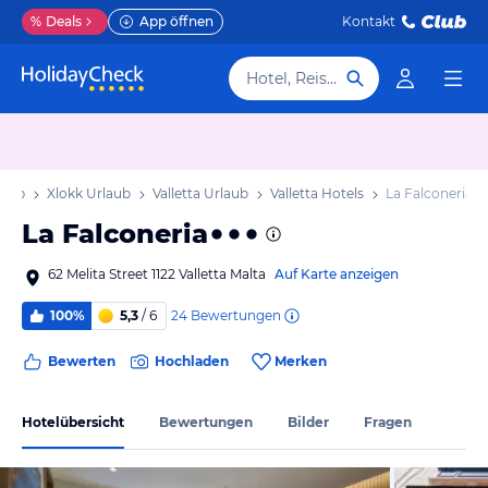
%
Deals
App öffnen
Kontakt
Hotel, Reiseziel
laub
Xlokk Urlaub
Valletta Urlaub
Valletta Hotels
La Falconeria
La Falconeria
62 Melita Street 1122 Valletta Malta
Auf Karte anzeigen
24
Bewertungen
100%
5,3
/ 6
Bewerten
Hochladen
Merken
Hotelübersicht
Bewertungen
Bilder
Fragen