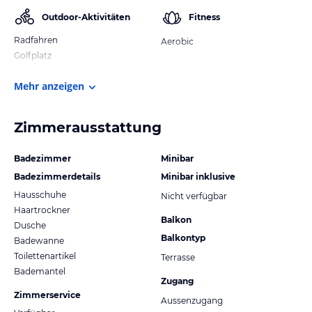
Outdoor-Aktivitäten
Fitness
Radfahren
Aerobic
Golfplatz
Mehr anzeigen
Zimmerausstattung
Badezimmer
Minibar
Badezimmerdetails
Minibar inklusive
Hausschuhe
Nicht verfügbar
Haartrockner
Balkon
Dusche
Balkontyp
Badewanne
Toilettenartikel
Terrasse
Bademantel
Zugang
Zimmerservice
Aussenzugang