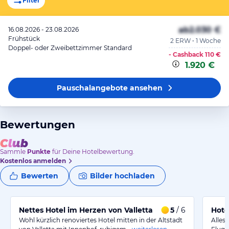
Filter
ab
2.030 €
16.08.2026 - 23.08.2026
Frühstück
2 ERW • 1 Woche
Doppel- oder Zweibettzimmer Standard
- Cashback
110 €
1.920 €
Pauschalangebote
ansehen
Bewertungen
Sammle
Punkte
für Deine Hotelbewertung.
Kostenlos anmelden
Bewerten
Bilder hochladen
Nettes Hotel im Herzen von Valletta
5
/ 6
Hote
Wohl kürzlich renoviertes Hotel mitten in der Altstadt
Alles