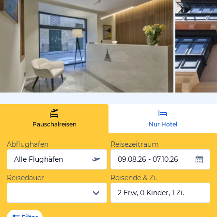
von Expedi
Pauschalreisen
Nur Hotel
Abflughafen
Reisezeitraum
Alle Flughäfen
09.08.26 - 07.10.26
Reisedauer
Reisende & Zi.
2 Erw, 0 Kinder, 1 Zi.