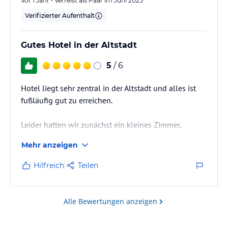
Vor 1 Jahr • Verreist als Paar im Juni 2025
Verifizierter Aufenthalt
Gutes Hotel in der Altstadt
5
/ 6
Hotel liegt sehr zentral in der Altstadt und alles ist
fußläufig gut zu erreichen.
Leider hatten wir zunächst ein kleines Zimmer,
obwohl ein großes Doppelzimmer gebucht war. Da
Mehr anzeigen
musste ich mit dem Hotelpersonal sprechen, um ein
Zimmer gemäß der Buchung zu erhalten. Das trübte
Hilfreich
Teilen
den Eindruck vom Hotel ein wenig.
Alle Bewertungen anzeigen