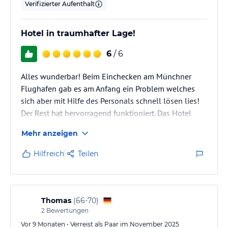
Verifizierter Aufenthalt
Hotel in traumhafter Lage!
6
/ 6
Alles wunderbar! Beim Einchecken am Münchner
Flughafen gab es am Anfang ein Problem welches
sich aber mit Hilfe des Personals schnell lösen lies!
Der Rest hat hervorragend funktioniert. Das Hotel
liegt direkt in der Altstadt von Valetta! 10 Minuten
Mehr anzeigen
vom Busbahnhof und 10 Minuten von der
Schnellfähre nach Gozo entfernt!
Hilfreich
Teilen
Thomas
(
66-70
)
2
Bewertungen
Vor 9 Monaten • Verreist als Paar im November 2025