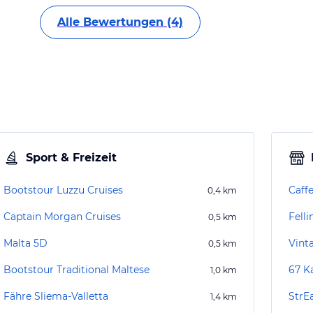
Alle Bewertungen (4)
Sport & Freizeit
Bootstour Luzzu Cruises
Caff
0,4
km
Captain Morgan Cruises
Felli
0,5
km
Malta 5D
Vint
0,5
km
Bootstour Traditional Maltese
67 Ka
1,0
km
Fähre Sliema-Valletta
StrE
1,4
km