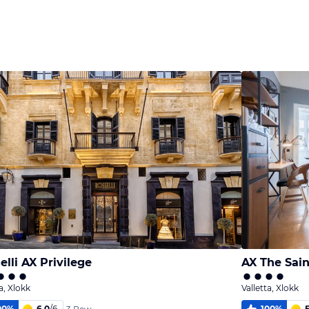
elli AX Privilege
AX The Sai
a, Xlokk
Valletta, Xlokk
00
%
6,0
/
6
100
%
5