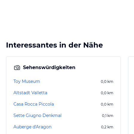
Interessantes in der Nähe
Sehenswürdigkeiten
Toy Museum
0,0
km
Altstadt Valletta
0,0
km
Casa Rocca Piccola
0,0
km
Sette Giugno Denkmal
0,1
km
Auberge d'Aragon
0,2
km