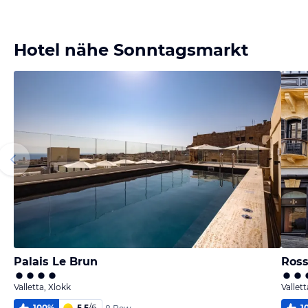
melden
von Hans-
Joerg
Hotel nähe Sonntagsmarkt
Palais Le Brun
Ross
Valletta, Xlokk
Vallett
100
%
5,5
/
6
1