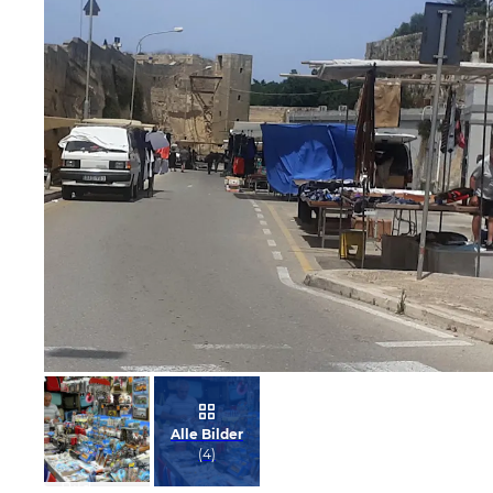
Bild melden
von Steffen
Alle Bilder
(
4
)
Bild