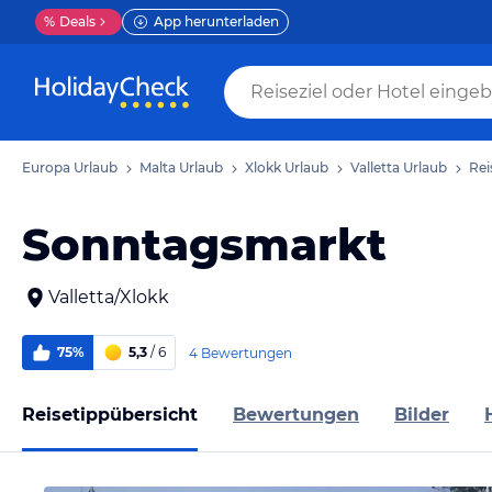
%
Deals
App herunterladen
Europa Urlaub
Malta Urlaub
Xlokk Urlaub
Valletta Urlaub
Rei
Sonntagsmarkt
Valletta/Xlokk
75%
5,3
/ 6
4 Bewertungen
Reisetippübersicht
Bewertungen
Bilder