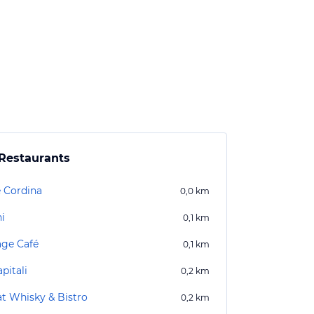
Restaurants
e Cordina
0,0
km
ni
0,1
km
age Café
0,1
km
pitali
0,2
km
at Whisky & Bistro
0,2
km