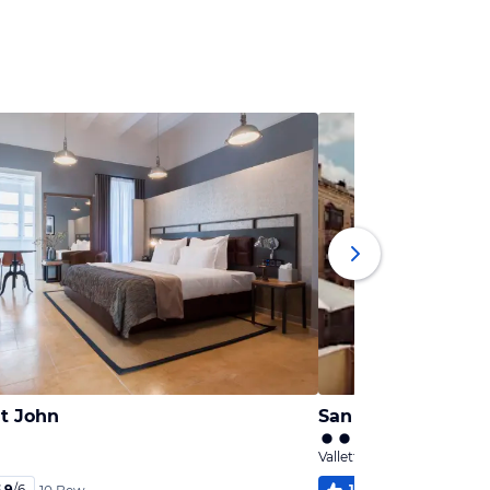
nt John
San Karlu
Valletta, Xlokk
,9
/
6
100
%
6,0
/
6