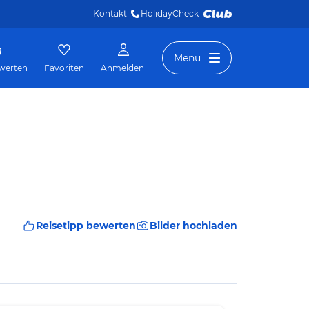
Kontakt
HolidayCheck 
Menü
werten
Favoriten
Anmelden
Reisetipp bewerten
Bilder hochladen