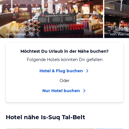
Bild melden
Bild m
von Werner
von Werne
Möchtest Du Urlaub in der Nähe buchen?
Folgende Hotels könnten Dir gefallen
Hotel & Flug buchen
Oder
Nur Hotel buchen
Hotel nähe Is-Suq Tal-Belt