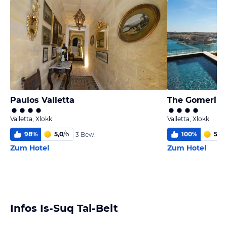
Paulos Valletta
The Gomerino
Valletta, Xlokk
Valletta, Xlokk
98
%
5,0
/
6
100
%
5,8
/
3 Bew.
Zum Hotel
Zum Hotel
Infos Is-Suq Tal-Belt