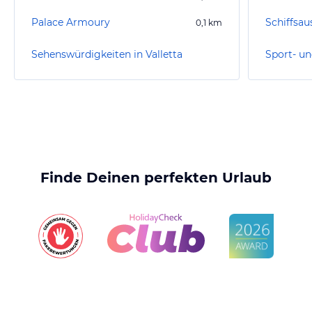
Palace Armoury
Schiffsau
0,1
km
Sehenswürdigkeiten in Valletta
Sport- un
Finde Deinen perfekten Urlaub