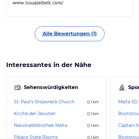
www. issuqtalbelt. com/
Alle Bewertungen (1)
Interessantes in der Nähe
Sehenswürdigkeiten
Spor
St. Paul's Shipwreck Church
Malta 5D
0,1
km
Kirche der Jesuiten
Bootstour
0,1
km
Nationalbibliothek Malta
Captain 
0,1
km
Palace State Rooms
Bootstour
0,1
km