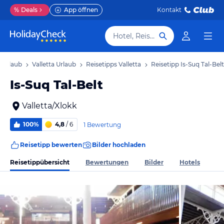
%
Deals
App öffnen
Kontakt
Hotel, Reiseziel
 Urlaub
Valletta Urlaub
Reisetipps Valletta
Reisetipp Is-Suq Tal-Belt
Is-Suq Tal-Belt
Valletta/Xlokk
100%
4,8
/ 6
1 Bewertung
Reisetipp bewerten
Bilder hochladen
Reisetippübersicht
Bewertungen
Bilder
Hotels