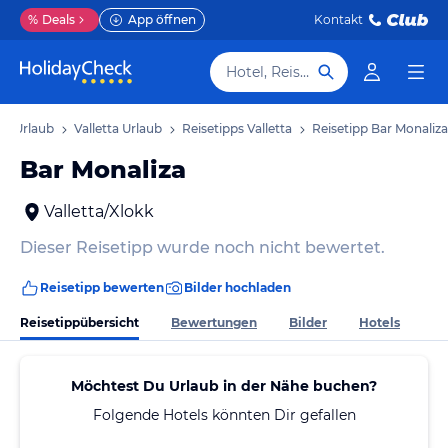
%
Deals
App öffnen
Kontakt
Hotel, Reiseziel
kk Urlaub
Valletta Urlaub
Reisetipps Valletta
Reisetipp Bar Monaliza
Bar Monaliza
Valletta/Xlokk
Dieser Reisetipp wurde noch nicht bewertet.
Reisetipp bewerten
Bilder hochladen
Reisetippübersicht
Bewertungen
Bilder
Hotels
Möchtest Du Urlaub in der Nähe buchen?
Folgende Hotels könnten Dir gefallen