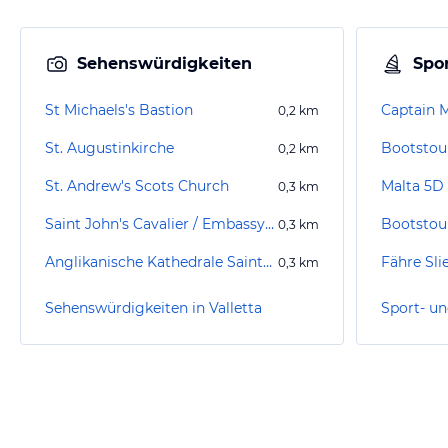
Sehenswürdigkeiten
Spor
St Michaels's Bastion
Captain 
0,2
km
St. Augustinkirche
Bootstour
0,2
km
St. Andrew's Scots Church
Malta 5D
0,3
km
Saint John's Cavalier / Embassy of the Sovereign Military Order of Malta
Bootstour
0,3
km
Anglikanische Kathedrale Saint Paul's Pro
Fähre Sli
0,3
km
Sehenswürdigkeiten in Valletta
Sport- un