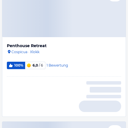
Penthouse Retreat
Cospicua
·
Xlokk
1
Bewertung
100%
6,0
/ 6