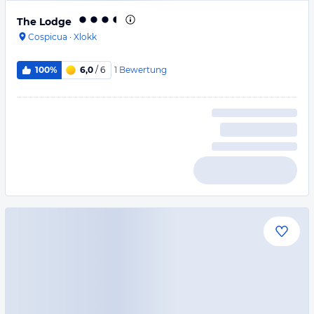
The Lodge
Cospicua
·
Xlokk
1
Bewertung
100%
6,0
/ 6