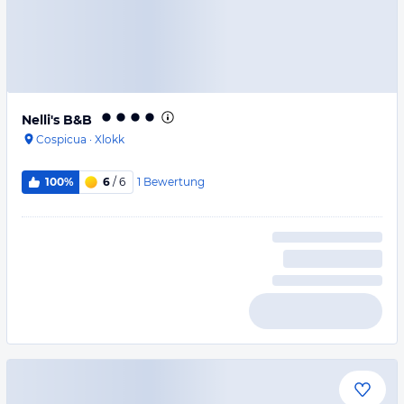
Nelli's B&B
Cospicua
·
Xlokk
1
Bewertung
100%
6
/ 6