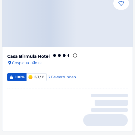
Casa Birmula Hotel
Cospicua
·
Xlokk
3
Bewertungen
100%
5,1
/ 6