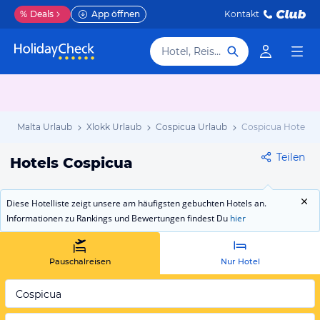
%
Deals
App öffnen
Kontakt
Hotel, Reiseziel
b
Malta Urlaub
Xlokk Urlaub
Cospicua Urlaub
Cospicua Hotels
Teilen
Hotels Cospicua
Diese Hotelliste zeigt unsere am häufigsten gebuchten Hotels an.
Informationen zu Rankings und Bewertungen findest Du
hier
Pauschalreisen
Nur Hotel
Cospicua