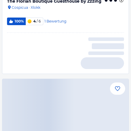
The Florian Boutique Guesthouse by Zzzing
Cospicua
·
Xlokk
1
Bewertung
100%
4
/ 6