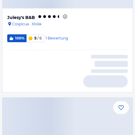
Julesy's B&B
Cospicua
·
Xlokk
1
Bewertung
100%
5
/ 6