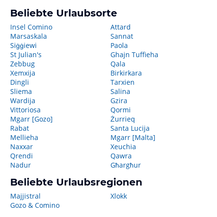
Beliebte Urlaubsorte
Insel Comino
Attard
Marsaskala
Sannat
Siġġiewi
Paola
St Julian's
Ghajn Tuffieha
Zebbug
Qala
Xemxija
Birkirkara
Dingli
Tarxien
Sliema
Salina
Wardija
Gzira
Vittoriosa
Qormi
Mgarr [Gozo]
Żurrieq
Rabat
Santa Lucija
Mellieha
Mgarr [Malta]
Naxxar
Xeuchia
Qrendi
Qawra
Nadur
Għargħur
Beliebte Urlaubsregionen
Majjistral
Xlokk
Gozo & Comino