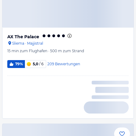
AX The Palace
Sliema
·
Majjistral
15 min
zum Flughafen
·
500 m
zum Strand
209
Bewertungen
79%
5,0
/ 6