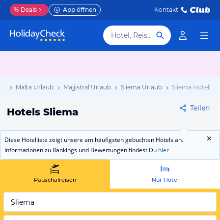
%
Deals
App öffnen
Kontakt
Hotel, Reiseziel
ub
Malta Urlaub
Majjistral Urlaub
Sliema Urlaub
Sliema Hotels
Teilen
Hotels Sliema
Diese Hotelliste zeigt unsere am häufigsten gebuchten Hotels an.
Informationen zu Rankings und Bewertungen findest Du
hier
Pauschalreisen
Nur Hotel
Sliema