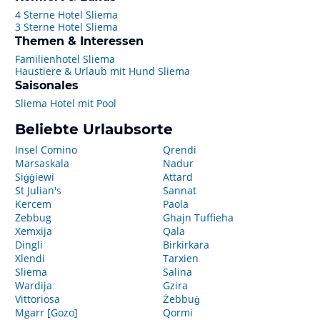
4 Sterne Hotel Sliema
3 Sterne Hotel Sliema
Themen & Interessen
Familienhotel Sliema
Haustiere & Urlaub mit Hund Sliema
Saisonales
Sliema Hotel mit Pool
Beliebte Urlaubsorte
Insel Comino
Qrendi
Marsaskala
Nadur
Siġġiewi
Attard
St Julian's
Sannat
Kercem
Paola
Zebbug
Ghajn Tuffieha
Xemxija
Qala
Dingli
Birkirkara
Xlendi
Tarxien
Sliema
Salina
Wardija
Gzira
Vittoriosa
Żebbuġ
Mgarr [Gozo]
Qormi