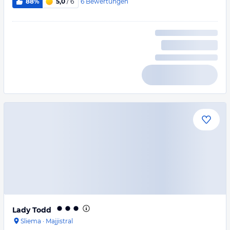
6
Bewertungen
88%
5,0
/ 6
Lady Todd
Sliema
·
Majjistral