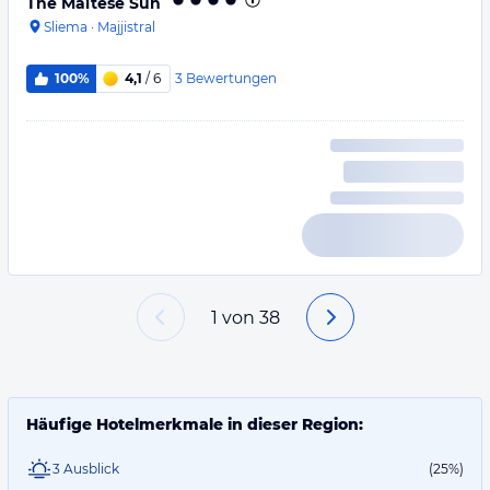
The Maltese Sun
Sliema
·
Majjistral
3
Bewertungen
100%
4,1
/ 6
1
von
38
Häufige Hotelmerkmale in dieser Region:
3 Ausblick
(25%)