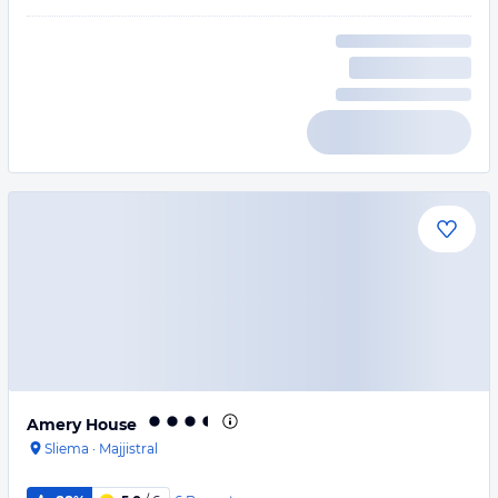
Amery House
Sliema
·
Majjistral