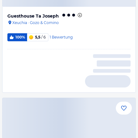
Guesthouse Ta Joseph
Xeuchia
·
Gozo & Comino
1
Bewertung
100%
5,5
/ 6