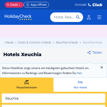
%
Deals
App öffnen
Kontakt
Hotel, Reiseziel
ta Urlaub
Gozo & Comino Urlaub
Xeuchia Urlaub
Xeuchia Hotels
Teilen
Hotels Xeuchia
Diese Hotelliste zeigt unsere am häufigsten gebuchten Hotels an.
Informationen zu Rankings und Bewertungen findest Du
hier
Pauschalreisen
Nur Hotel
Xeuchia