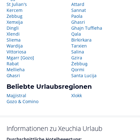
St Julian's
Attard
Kercem
Sannat
Zebbug
Paola
Xemxija
Ghasri
Dingli
Ghajn Tuffieha
Xlendi
Qala
Sliema
Birkirkara
Wardija
Tarxien
Vittoriosa
Salina
Mgarr [Gozo]
Gzira
Rabat
Żebbuġ
Mellieha
Qormi
Għasri
Santa Lucija
Beliebte Urlaubsregionen
Majjistral
Xlokk
Gozo & Comino
Informationen zu
Xeuchia
Urlaub
Durchschnittliche Hotelbewertung: