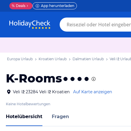
%
Deals
App herunterladen
Europa Urlaub
Kroatien Urlaub
Dalmatien Urlaub
Veli Iž Urlau
K-Rooms
Veli Iž 23284 Veli Iž Kroatien
Auf Karte anzeigen
Keine Hotelbewertungen
Hotelübersicht
Fragen