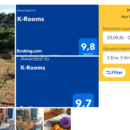
Nur 
Reisezeitrau
03.09.26 - 
Reiseteilneh
2 Erw, 0 Kin
von Booking.com
Filter
von Booking.com