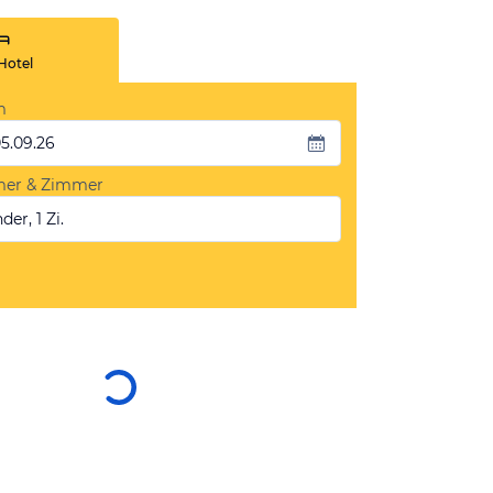
Hotel
m
05.09.26
mer & Zimmer
der, 1 Zi.