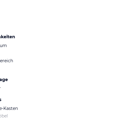
hkeiten
aum
ereich
lage
r
s
fe-Kasten
öbel