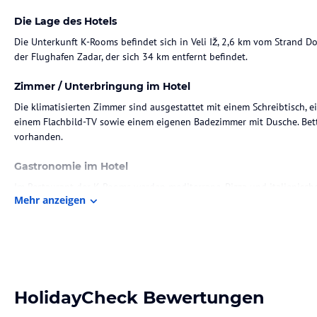
Die Lage des Hotels
Die Unterkunft K-Rooms befindet sich in Veli Iž, 2,6 km vom Strand Do
der Flughafen Zadar, der sich 34 km entfernt befindet.
Zimmer / Unterbringung im Hotel
Die klimatisierten Zimmer sind ausgestattet mit einem Schreibtisch, e
einem Flachbild-TV sowie einem eigenen Badezimmer mit Dusche. Bet
vorhanden.
Gastronomie im Hotel
Im Restaurant der K-Rooms werden mediterrane, Pizza und italienische
Mehr anzeigen
ein. Ein als Buffet serviertes, kontinentales oder englisches/irisches 
Sport und Unterhaltung
Die Gäste können Aktivitäten wie Wandern in und um Veli Iž durchfüh
Nähe der Unterkunft (zusätzliche Gebühren).
HolidayCheck Bewertungen
Hinweis:
Verfasst von HolidayCheck mit Hilfe von KI. Alle Angaben 