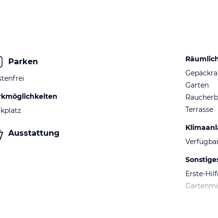
Räumlic
Parken
Gepäckr
tenfrei
Garten
rkmöglichkeiten
Raucherb
Terrasse
kplatz
Klimaan
Ausstattung
Verfügba
Sonstige
Erste-Hil
Gartenm