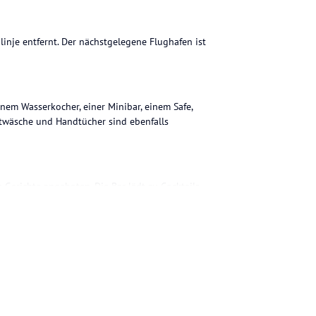
linje entfernt. Der nächstgelegene Flughafen ist
inem Wasserkocher, einer Minibar, einem Safe,
twäsche und Handtücher sind ebenfalls
 Gerichte angeboten. Die Bar lädt zu Cocktails
Frühstück wird angeboten.
ren. Zudem gibt es einen Tennisplatz in der
ohne Gewähr. Bitte lies vor der Buchung die