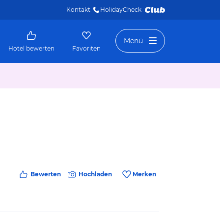
Kontakt
HolidayCheck 
Menü
Hotel bewerten
Favoriten
Bewerten
Hochladen
Merken