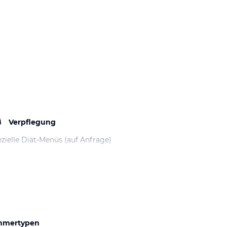
Verpflegung
zielle Diät-Menüs (auf Anfrage)
mmertypen