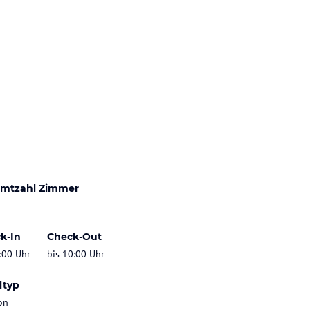
mtzahl Zimmer
k-In
Check-Out
:00 Uhr
bis 10:00 Uhr
ltyp
on