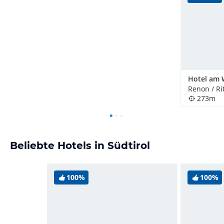
Renon / Rit
273m
Beliebte Hotels in Südtirol
100%
100%