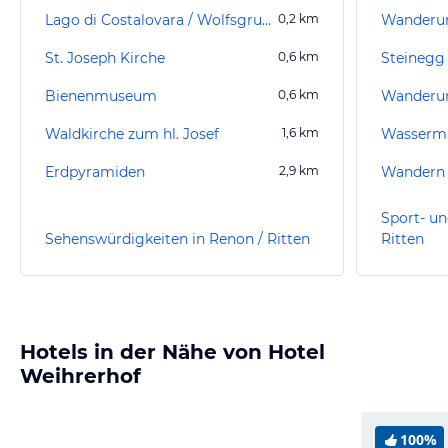
Lago di Costalovara / Wolfsgrubner See
0,2
km
Wanderun
St. Joseph Kirche
0,6
km
Steinegg
Bienenmuseum
0,6
km
Waldkirche zum hl. Josef
1,6
km
Erdpyramiden
2,9
km
Wandern 
Sport- un
Sehenswürdigkeiten in Renon / Ritten
Ritten
Hotels in der Nähe von Hotel
Weihrerhof
100%