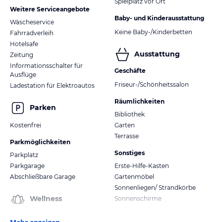
Spielplatz vor Ort
Weitere Serviceangebote
Baby- und Kinderausstattung
Wäscheservice
Keine Baby-/Kinderbetten
Fahrradverleih
Hotelsafe
Ausstattung
Zeitung
Informationsschalter für
Geschäfte
Ausflüge
Friseur-/Schönheitssalon
Ladestation für Elektroautos
Räumlichkeiten
Parken
Bibliothek
Kostenfrei
Garten
Terrasse
Parkmöglichkeiten
Sonstiges
Parkplatz
Parkgarage
Erste-Hilfe-Kasten
Abschließbare Garage
Gartenmöbel
Sonnenliegen/ Strandkörbe
Wellness
Sonnenschirme