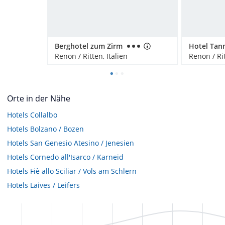
Berghotel zum Zirm
Hotel Tan
Renon / Ritten, Italien
Renon / Rit
Orte in der Nähe
Hotels
Collalbo
Hotels
Bolzano / Bozen
Hotels
San Genesio Atesino / Jenesien
Hotels
Cornedo all'Isarco / Karneid
Hotels
Fiè allo Sciliar / Völs am Schlern
Hotels
Laives / Leifers