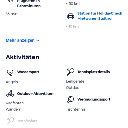
Flughafen in
< 50 km
Fahrminuten
Station für HolidayCheck
35 min
Mietwagen Südtirol
< 10 km
Mehr anzeigen
Aktivitäten
Wassersport
Tennisplatzdetails
Leihgeräte
Angeln
Outdoor
Outdoor-Aktivitäten
Vergnügungssport
Radfahren
Wandern
Tischtennis
Tennisplatz