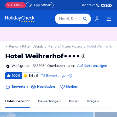
%
Deals
App öffnen
Kontakt
Hotel, Reiseziel
aub
Renon / Ritten Urlaub
Renon / Ritten Hotels
Hotel Weihrerhof
Hotel Weihrerhof
Wolfsgruben 22 39054 Oberbozen Italien
Auf Karte anzeigen
115
Bewertungen
100%
5,6
/ 6
Bewerten
Hochladen
Merken
Hotelübersicht
Bewertungen
Bilder
Fragen