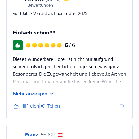
1
Bewertungen
Vor 1 Jahr • Verreist als Paar im Juni 2025
Einfach schön!!!!
6
/ 6
Dieses wunderbare Hotel ist nicht nur aufgrund
seiner großartigen, herrlichen Lage, so etwas ganz
Besonderes. Die Zugewandheit und liebevolle Art von
Personal und Inhaberfamilie lassen keine Wünsche
offen. Das mit Liebe zum Detail eingerichtete Haus
Mehr anzeigen
bietet viel Komfort und die Küche verdient ein ganz
besonderes Kompliment.
Hilfreich
Teilen
Es war einmal wieder rundherum schön. Lieben
Dank!!!
Franz
(
56-60
)