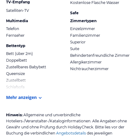
TV-Empfang
Kostenlose Flasche Wasser
Satelliten-TV
Safe
Multimedia
Zimmertypen
Telefon
Einzelzimmer
Fernseher
Familienzimmer
Superior
Bettentyp
Suite
Bett (über 2m)
Behindertenfreundliche Zimmer
Doppelbett
Allergikerzimmer
Zustellbares Babybett
Nichtraucherzimmer
Queensize
Zustellbett
Schlafsofa
Mehr anzeigen
Hinweis:
Allgemeine und unverbindliche
Hoteliers-/Veranstalter-/Kataloginformationen. Alle Angaben ohne
Gewähr und ohne Prüfung durch HolidayCheck. Bitte lies vor der
Buchung die verbindlichen
Angebotsdetails
des jeweiligen