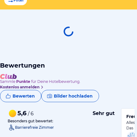
Filter
Bewertungen
Sammle
Punkte
für Deine Hotelbewertung.
Kostenlos anmelden
Bewerten
Bilder hochladen
5,6
Sehr gut
/ 6
Freu
Besonders gut bewertet:
Alles 
Barrierefreie Zimmer
Das P