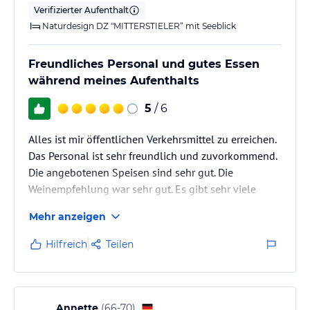
Verifizierter Aufenthalt
Naturdesign DZ "MITTERSTIELER“ mit Seeblick
Freundliches Personal und gutes Essen
während meines Aufenthalts
5
/ 6
Alles ist mir öffentlichen Verkehrsmittel zu erreichen.
Das Personal ist sehr freundlich und zuvorkommend.
Die angebotenen Speisen sind sehr gut. Die
Weinempfehlung war sehr gut. Es gibt sehr viele
Wandermöglichkeiten in allen Schwierigkeitsgraden
Mehr anzeigen
in unmittelbarer Nähe.
Hilfreich
Teilen
Annette
(
66-70
)