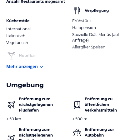
Anzahl Restaurants insgesamt
1
Verpflegung
Küchenstile
Frühstück
Halbpension
International
Spezielle Diät-Menüs (auf
Italienisch
Anfrage)
Vegetarisch
Allergiker Speisen
Hotelbar
Mehr anzeigen
Umgebung
Entfernung zum
Entfernung zu
nächstgelegenen
öffentlichen
Flughafen
Verkehrsmitteln
< 50 km
< 500 m
Entfernung zum
Entfernung zur
nächstgelegenen
Autobahn