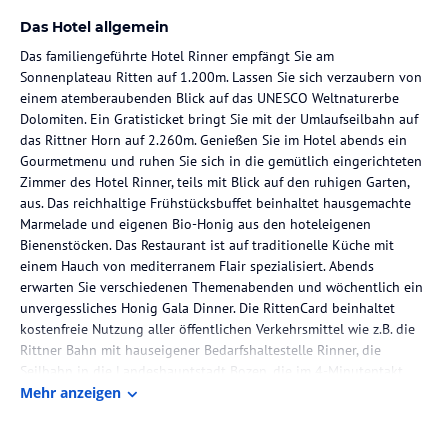
Das Hotel allgemein
Das familiengeführte Hotel Rinner empfängt Sie am
Sonnenplateau Ritten auf 1.200m. Lassen Sie sich verzaubern von
einem atemberaubenden Blick auf das UNESCO Weltnaturerbe
Dolomiten. Ein Gratisticket bringt Sie mit der Umlaufseilbahn auf
das Rittner Horn auf 2.260m. Genießen Sie im Hotel abends ein
Gourmetmenu und ruhen Sie sich in die gemütlich eingerichteten
Zimmer des Hotel Rinner, teils mit Blick auf den ruhigen Garten,
aus. Das reichhaltige Frühstücksbuffet beinhaltet hausgemachte
Marmelade und eigenen Bio-Honig aus den hoteleigenen
Bienenstöcken. Das Restaurant ist auf traditionelle Küche mit
einem Hauch von mediterranem Flair spezialisiert. Abends
erwarten Sie verschiedenen Themenabenden und wöchentlich ein
unvergessliches Honig Gala Dinner. Die RittenCard beinhaltet
kostenfreie Nutzung aller öffentlichen Verkehrsmittel wie z.B. die
Rittner Bahn mit hauseigener Bedarfshaltestelle Rinner, die
Seilbahn in die Landeshauptstadt Bozen, die im 4-Minutentakt
verkehrt und nicht zu vergessen die gratis Eintritte in mehr als 80
Mehr anzeigen
Museen und Schlösser in ganz Südtirol. Die Brennerautobahn A22
erreichen Sie nach einer 15-minütigen Autofahrt.