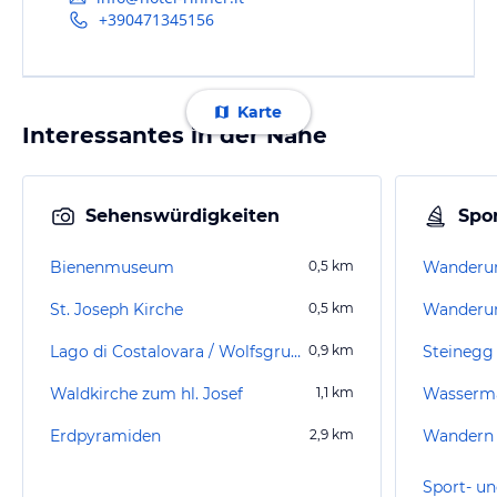
+390471345156
Karte
Interessantes in der Nähe
Sehenswürdigkeiten
Spor
Bienenmuseum
0,5
km
Wanderun
St. Joseph Kirche
0,5
km
Lago di Costalovara / Wolfsgrubner See
0,9
km
Steinegg
Waldkirche zum hl. Josef
1,1
km
Erdpyramiden
2,9
km
Wandern 
Sport- un