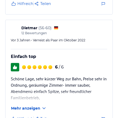
Marmeladen und Honig aus eigener Produktion -
Hilfreich
Teilen
einfach nur wunderbar. Hervorragendes Essen,
aufmerksamer Service und der tolle Dachgarten mit
Whirlpool und Sauna machen die
Entspannungsmöglichkeiten perfekt. Danke an die
Dietmar
(
56-60
)
Familie Rinner und ihr…
12
Bewertungen
Vor 3 Jahren • Verreist als Paar im Oktober 2022
Einfach top
6
/ 6
Schöne Lage, sehr kürzer Weg zur Bahn, Preise sehr in
Ordnung, geräumige Zimmer- immer sauber,
Abendmenü einfach Spitze, sehr freundlicher
Familienbetrieb,
schöne Wanderwege, optimale Seilbahnverbindung
Mehr anzeigen
nach Bozen, alles Kostenlos mit Südtirol Card