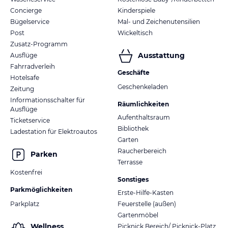
Concierge
Kinderspiele
Bügelservice
Mal- und Zeichenutensilien
Post
Wickeltisch
Zusatz-Programm
Ausstattung
Ausflüge
Fahrradverleih
Geschäfte
Hotelsafe
Geschenkeladen
Zeitung
Informationsschalter für
Räumlichkeiten
Ausflüge
Aufenthaltsraum
Ticketservice
Bibliothek
Ladestation für Elektroautos
Garten
Raucherbereich
Parken
Terrasse
Kostenfrei
Sonstiges
Parkmöglichkeiten
Erste-Hilfe-Kasten
Parkplatz
Feuerstelle (außen)
Gartenmöbel
Wellness
Picknick Bereich/ Picknick-Platz