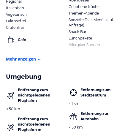
Abendessen
Regional
Gehobene Küche
Italienisch
Themen-Abende
Vegetarisch
Spezielle Diät-Menüs (auf
Laktosefrei
Anfrage)
Glutenfrei
Snack Bar
Lunchpakete
Cafe
Allergiker Speisen
Mehr anzeigen
Umgebung
Entfernung zum
Entfernung zum
nächstgelegenen
Stadtzentrum
Flughafen
< 1 km
< 50 km
Entfernung zur
Entfernung zum
Autobahn
nächstgelegenen
< 50 km
Flughafen in