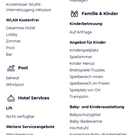
Massagen
Kostenloser WLAN-
Internetzugang inklusive
Familie & Kinder
WLAN Kostenfrei
Kinderbetreuung
Gesamtes Hotel
Auf Anfrage
Lobby
Zimmer
Angebot für Kinder
Pool
Kinderspielplatz
Bar
Spielzimmer
Kinder Menüs
Pool
Brettspiele/ Puzzles
Spielbereich Innen
beheizt
Spielbereich im Freien
Whirlpool
Spielplatz vor Ort
Trampolin
Hotel Services
Baby- und Kinderausstattung
Lift
Babyschutzgitter
Nicht verfügbar
Baby-Badewanne
Weitere Serviceangebote
Hochstuhl
Wäscheservice
Kostenlose Baby-/Kinderbetten