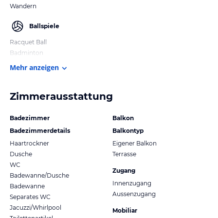
Wandern
Ballspiele
Racquet Ball
Badminton
Mehr anzeigen
Zimmerausstattung
Badezimmer
Balkon
Badezimmerdetails
Balkontyp
Haartrockner
Eigener Balkon
Dusche
Terrasse
WC
Zugang
Badewanne/Dusche
Innenzugang
Badewanne
Aussenzugang
Separates WC
Jacuzzi/Whirlpool
Mobiliar