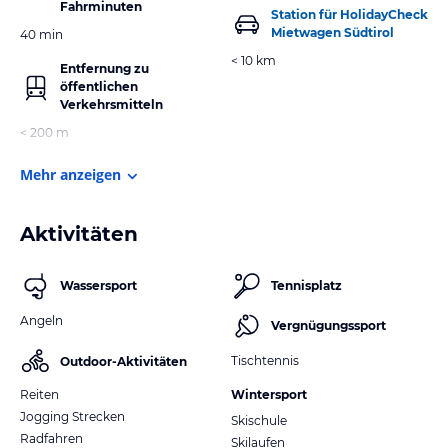
Fahrminuten
Station für HolidayCheck
Mietwagen Südtirol
40 min
< 10 km
Entfernung zu
öffentlichen
Verkehrsmitteln
< 200 m
Mehr anzeigen
Aktivitäten
Wassersport
Tennisplatz
Angeln
Vergnügungssport
Tischtennis
Outdoor-Aktivitäten
Reiten
Wintersport
Jogging Strecken
Skischule
Radfahren
Skilaufen