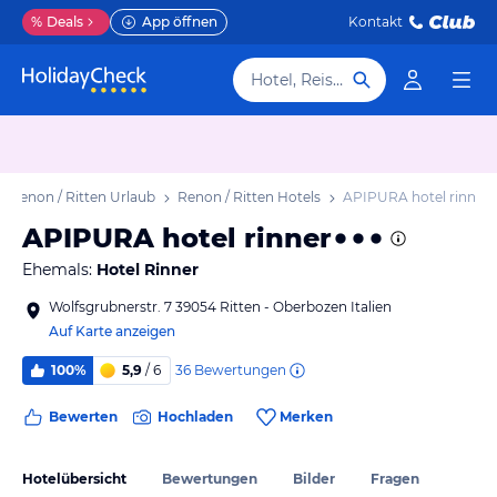
%
Deals
App öffnen
Kontakt
Hotel, Reiseziel
Renon / Ritten Urlaub
Renon / Ritten Hotels
APIPURA hotel rinner
APIPURA hotel rinner
Ehemals:
Hotel Rinner
Wolfsgrubnerstr. 7 39054 Ritten - Oberbozen Italien
Auf Karte anzeigen
36
Bewertungen
100%
5,9
/ 6
Bewerten
Hochladen
Merken
Hotelübersicht
Bewertungen
Bilder
Fragen