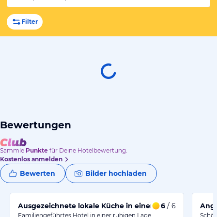
Filter
Bewertungen
Sammle
Punkte
für Deine Hotelbewertung.
Kostenlos anmelden
Bewerten
Bilder hochladen
Ausgezeichnete lokale Küche in einem geräumigen Hot
6
/ 6
Ange
Familiengeführtes Hotel in einer ruhigen Lage,
Schön