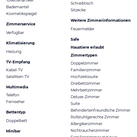
Toilettenartikel
Schreibtisch
Bademantel
Sitzecke
Kosmetikspiegel
Weitere Zimmerinformationen
Zimmerservice
Feuermelder
Verfügbar
Safe
Klimatisierung
Haustiere erlaubt
Heizung
Zimmertypen
TV-Empfang
Doppelzimmer
Kabel-TV
Familienzimmer
Satelliten-TV
Hochzeitssuite
Dreibettzimmer
Multimedia
Mehrbettzimmer
Telefon
Deluxe-Zimmer
Fernseher
Suite
Behindertenfreundliche Zimmer
Bettentyp
Rollstuhlgerechte Zimmer
Doppelbett
Allergikerzimmer
Nichtraucherzimmer
Minibar