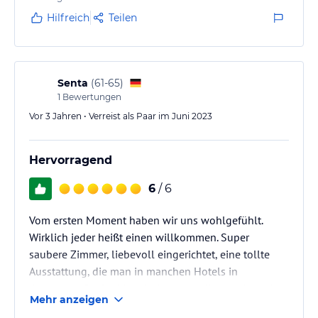
Hilfreich
Teilen
Senta
(
61-65
)
1
Bewertungen
Vor 3 Jahren • Verreist als Paar im Juni 2023
Hervorragend
6
/ 6
Vom ersten Moment haben wir uns wohlgefühlt.
Wirklich jeder heißt einen willkommen. Super
saubere Zimmer, liebevoll eingerichtet, eine tollte
Ausstattung, die man in manchen Hotels in
deutschen Großstädten bei gleicher Kategorie suchen
Mehr anzeigen
muss. Top Frühstück mit selbstgemachten