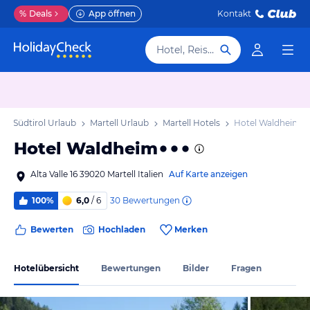
%
Deals
App öffnen
Kontakt
Hotel, Reiseziel
Südtirol Urlaub
Martell Urlaub
Martell Hotels
Hotel Waldheim
Hotel Waldheim
Alta Valle 16 39020 Martell Italien
Auf Karte anzeigen
30
Bewertungen
100%
6,0
/ 6
Bewerten
Hochladen
Merken
Hotelübersicht
Bewertungen
Bilder
Fragen