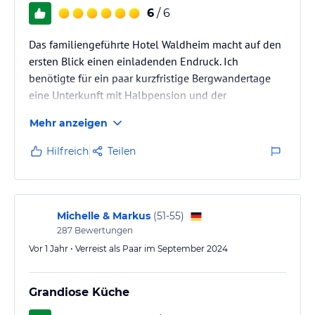
ohne Gewähr und ohne Prüfung durch HolidayCheck. Bitte
6
/ 6
lies vor der Buchung die verbindlichen
Angebotsdetails
des
jeweiligen Veranstalters.
Das familiengeführte Hotel Waldheim macht auf den
ersten Blick einen einladenden Endruck. Ich
benötigte für ein paar kurzfristige Bergwandertage
eine Unterkunft mit Halbpension und der
Möglichkeit, nach etwas kühleren Wandertagen zu
Mehr anzeigen
saunieren. Kurzum…. meinen Vorstellungen wurde
erfüllt, ich kann Hotel Waldheim klar
Hilfreich
Teilen
weiterempfehlen!
Michelle & Markus
(
51-55
)
287
Bewertungen
Vor 1 Jahr • Verreist als Paar im September 2024
Grandiose Küche