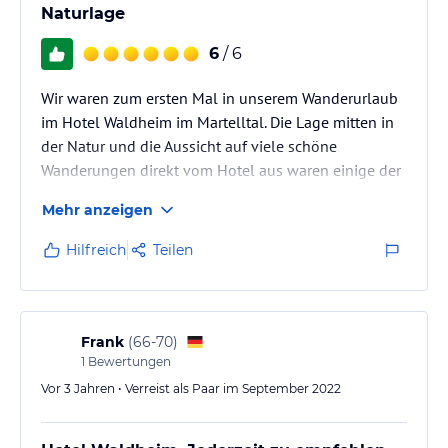
Naturlage
6
/ 6
Wir waren zum ersten Mal in unserem Wanderurlaub
im Hotel Waldheim im Martelltal. Die Lage mitten in
der Natur und die Aussicht auf viele schöne
Wanderungen direkt vom Hotel aus waren einige der
Gründe für unsere Wahl. Eine herzliche Begrüßung
Mehr anzeigen
bei der Ankunft ließ uns gleich heimisch werden ...
Hilfreich
Teilen
Frank
(
66-70
)
1
Bewertungen
Vor 3 Jahren • Verreist als Paar im September 2022