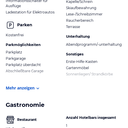
Informationsschalter für
Kapelle/Schrein
Ausflüge
Skiaufbewahrung
Ladestation für Elektroautos
Lese-/Schreibzimmer
Raucherbereich
Parken
Terrasse
Kostenfrei
Unterhaltung
Abendprogramm/-unterhaltung
Parkmöglichkeiten
Parkplatz
Sonstiges
Parkgarage
Erste-Hilfe-Kasten
Parkplatz überdacht
Gartenmöbel
Abschließbare Garage
Sonnenliegen/ Strandkörbe
Mehr anzeigen
Gastronomie
Anzahl Hotelbars insgesamt
Restaurant
1