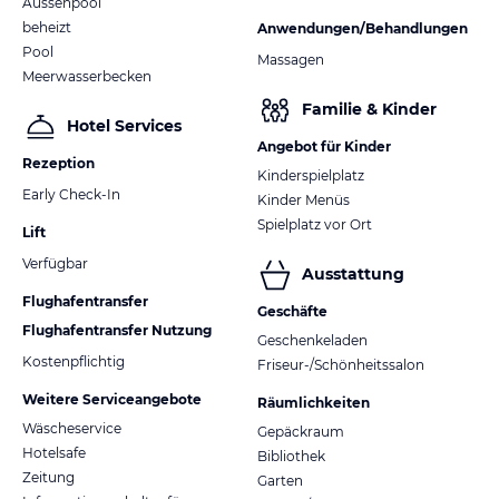
Aussenpool
beheizt
Anwendungen/Behandlungen
Pool
Massagen
Meerwasserbecken
Familie & Kinder
Hotel Services
Angebot für Kinder
Rezeption
Kinderspielplatz
Early Check-In
Kinder Menüs
Spielplatz vor Ort
Lift
Verfügbar
Ausstattung
Flughafentransfer
Geschäfte
Flughafentransfer Nutzung
Geschenkeladen
Kostenpflichtig
Friseur-/Schönheitssalon
Weitere Serviceangebote
Räumlichkeiten
Wäscheservice
Gepäckraum
Hotelsafe
Bibliothek
Zeitung
Garten