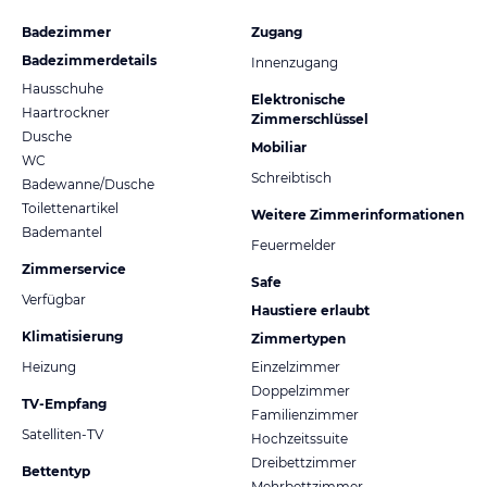
Badezimmer
Zugang
Badezimmerdetails
Innenzugang
Hausschuhe
Elektronische
Haartrockner
Zimmerschlüssel
Dusche
Mobiliar
WC
Schreibtisch
Badewanne/Dusche
Toilettenartikel
Weitere Zimmerinformationen
Bademantel
Feuermelder
Zimmerservice
Safe
Verfügbar
Haustiere erlaubt
Klimatisierung
Zimmertypen
Heizung
Einzelzimmer
Doppelzimmer
TV-Empfang
Familienzimmer
Satelliten-TV
Hochzeitssuite
Dreibettzimmer
Bettentyp
Mehrbettzimmer