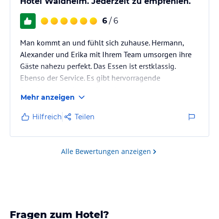
Hotel Waldheim. Jederzeit zu empfehlen.
6
/ 6
Man kommt an und fühlt sich zuhause. Hermann,
Alexander und Erika mit Ihrem Team umsorgen ihre
Gäste nahezu perfekt. Das Essen ist erstklassig.
Ebenso der Service. Es gibt hervorragende
Empfehlungen für Ausflüge, Wanderungen und
Mehr anzeigen
sonstige Freizeitaktivitäten.
Hilfreich
Teilen
Alle Bewertungen anzeigen
Fragen zum Hotel?