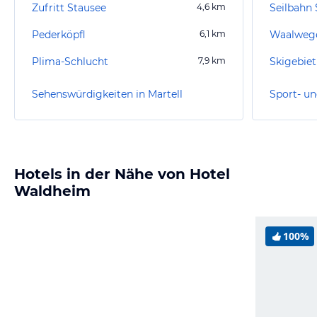
Zufritt Stausee
4,6
km
Seilbahn
Pederköpfl
6,1
km
Waalweg
Plima-Schlucht
7,9
km
Skigebiet
Sehenswürdigkeiten in Martell
Sport- un
Hotels in der Nähe von Hotel
Waldheim
100%