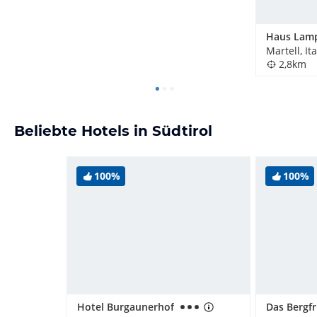
Haus Lam
Martell, It
2,8km
Beliebte Hotels in Südtirol
100%
100%
Hotel Burgaunerhof