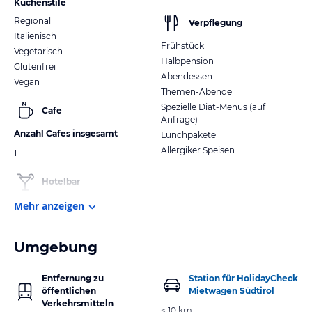
Küchenstile
Regional
Verpflegung
Italienisch
Frühstück
Vegetarisch
Halbpension
Glutenfrei
Abendessen
Vegan
Themen-Abende
Spezielle Diät-Menüs (auf
Cafe
Anfrage)
Anzahl Cafes insgesamt
Lunchpakete
Allergiker Speisen
1
Hotelbar
Mehr anzeigen
Umgebung
Entfernung zu
Station für HolidayCheck
öffentlichen
Mietwagen Südtirol
Verkehrsmitteln
< 10 km