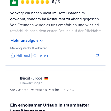
6
/ 6
Vorweg: Wir haben nicht im Hotel Waldheim
gewohnt, sondern im Restaurant zu Abend gegessen.
Von Freunden wurde es uns empfohlen und wir sind
tatsächlich nach dem ersten Besuch auf der Rückfahrt
vom Wandern im Martelltal danach noch mehrere
Mehr anzeigen
Abende fast eine halbe Stunde aus Schlanders
angereist um schöne Abende mit phantastischem
Meilengutschrift erhalten
Essen zu verbringen. Die Tische in der Stube sind
Hilfreich
Teilen
wunderschön eingedeckt, alle (ausnahmslos alle)
sind unglaublich freundlich. Alexander, der Juniorchef
des Hotels brennt offensichtlich für…
Birgit
(
51-55
)
1
Bewertungen
Vor 2 Jahren • Verreist als Paar im Juni 2024
Ein erholsamer Urlaub in traumhafter