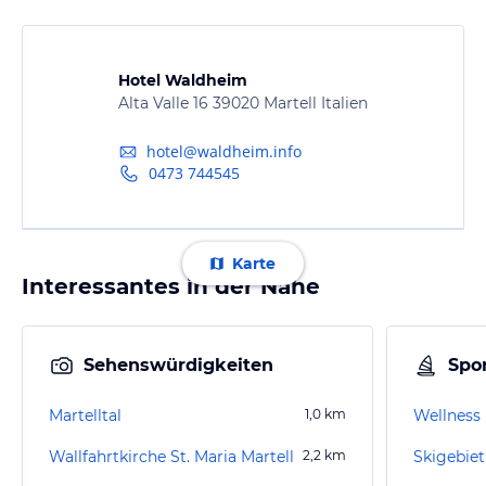
Hotel Waldheim
Alta Valle 16 39020 Martell Italien
hotel@waldheim.info
0473 744545
Karte
Interessantes in der Nähe
Sehenswürdigkeiten
Spor
Martelltal
1,0
km
Wellness 
Wallfahrtkirche St. Maria Martell
2,2
km
Skigebi