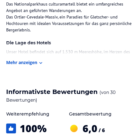
Das Nationalparkhaus culturamartell bietet ein umfangreiches
Angebot an geführten Wanderungen an.
Das Ortler-Cevedale-Massiv, ein Paradies für Gletscher- und
Hochtouren mit idealen Voraussetzungen für das ganz persönliche
Bergerlebnis.
Die Lage des Hotels
Unser Hotel befindet sich auf 1.530 m Meereshöhe, im Herzen des
Nationalpark Stilfserjoch.
Mehr anzeigen
Zimmer / Unterbringung im Hotel
Sich zu Hause fühlen in unseren warmen freundlichen
Wohlfühlzimmern, geprägt von heimischer, handwerklicher
Informativste Bewertungen
(von
30
Sorgfältigkeit, Holz und Plimastein. Alle Zimmer sind mit Balkon
oder Loge, Dusche, WC, Save und gemütlicher Sitzecke bzw. Coutch
Bewertungen)
ausgestattet.
Weiterempfehlung
Gesamtbewertung
Gastronomie im Hotel
100
%
6,0
Die weit über Südtirol hinaus bekannte Marteller Erdbeere ist nur
/ 6
ein Teil des Lebensmittelbündnis Slow Food, Bio-Käse, Joghurt,