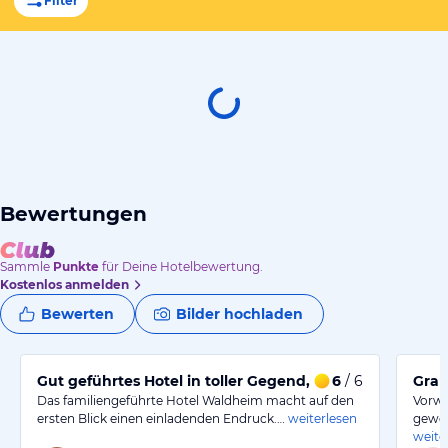
Filter
Bewertungen
Sammle
Punkte
für Deine Hotelbewertung.
Kostenlos anmelden
Bewerten
Bilder hochladen
Gut geführtes Hotel in toller Gegend, gern wieder!
6
/ 6
Gran
Das familiengeführte Hotel Waldheim macht auf den
Vorwe
ersten Blick einen einladenden Endruck.…
weiterlesen
gewoh
weite