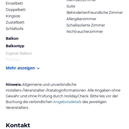
Einzelbett
Suite
Doppelbett
Behindertenfreundliche Zimmer
Kingsize
Allergikerzimmer
Zustellbett
Schallisolierte Zimmer
Schlafsofa
Nichtraucherzimmer
Balkon
Balkontyp
Eigener Balkon
Terrasse
Mehr anzeigen
Hinweis:
Allgemeine und unverbindliche
Hoteliers-/Veranstalter-/Kataloginformationen. Alle Angaben ohne
Gewähr und ohne Prüfung durch HolidayCheck. Bitte lies vor der
Buchung die verbindlichen
Angebotsdetails
des jeweiligen
Veranstalters.
Kontakt